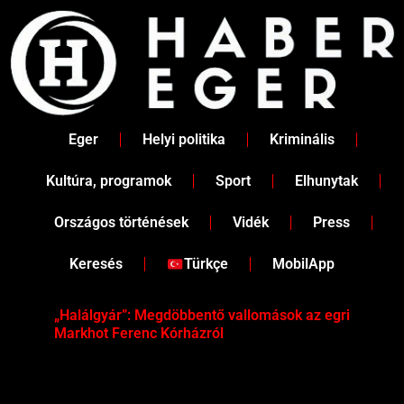
Skip
to
content
Eger
Helyi politika
Kriminális
Kultúra, programok
Sport
Elhunytak
Országos történések
Vidék
Press
Keresés
Türkçe
MobilApp
„Halálgyár”: Megdöbbentő vallomások az egri
Hús
Markhot Ferenc Kórházról
az 