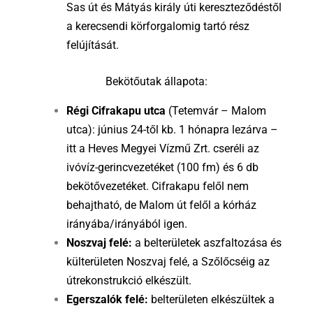
Sas út és Mátyás király úti kereszteződéstől
a kerecsendi körforgalomig tartó rész
felújítását.
Bekötőutak állapota:
Régi Cifrakapu utca
(Tetemvár – Malom
utca): június 24-től kb. 1 hónapra lezárva –
itt a Heves Megyei Vízmű Zrt. cseréli az
ivóvíz-gerincvezetéket (100 fm) és 6 db
bekötővezetéket.
Cifrakapu felől nem
behajtható, de Malom út felől a kórház
irányába/irányából igen.
Noszvaj felé:
a belterületek aszfaltozása és
külterületen Noszvaj felé, a Szőlőcséig az
útrekonstrukció elkészült.
Egerszalók felé:
belterületen elkészültek a