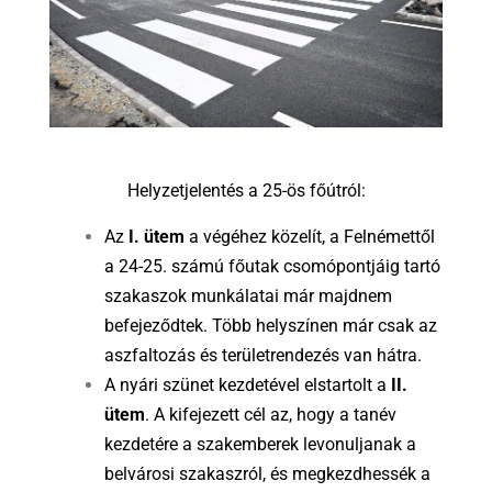
Helyzetjelentés a 25-ös főútról:
Az
I. ütem
a végéhez közelít, a Felnémettől
a 24-25. számú főutak csomópontjáig tartó
szakaszok munkálatai már majdnem
befejeződtek.
Több helyszínen már csak az
aszfaltozás és területrendezés van hátra.
A nyári szünet kezdetével elstartolt a
II.
ütem
.
A kifejezett cél az, hogy a tanév
kezdetére a szakemberek levonuljanak a
belvárosi szakaszról, és megkezdhessék a