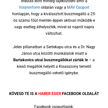
indulás előtt mindig tájékozódni arról a
Voláninform
oldalán vagy a
MÁV Csoport
honlapján, hogy a kiválasztott buszmegálló a 25-
ös számú főút mentén éppen aktívan működik-e
vagy esetleg áthelyezték, mivel ez napról napra
változhat.
Jelen pillanatban a Sertekapu utca és a Dr. Nagy
János utca közötti munkálatok miatt a
Bartakovics utcai buszmegállókat zárták le
– a
kieső megállók helyett a Kisasszony temető
buszmegálló vehető igénybe.
KÖVESD TE IS A
HABER EGER
FACEBOOK OLDALÁT
Facebook csoportjaink: