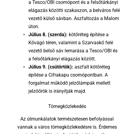
a Tesco/OBI csomópont és a felsőtárkányi
elágazás közötti szakaszon, a belváros felé
vezető külső sávban.
Aszfaltozás a Malom
úton.
Július 8. (szerda):
kötőréteg építése a
Kővágó téren, valamint a Szarvaskő felé
vezető belső sáv lemarása a Tesco/OBI és
a felsőtárkányi elágazás között.
Július 9. (csütörtök):
aszfalt kötőréteg
építése a Cifrakapu csomópontban.
A
forgalmat működő jelzőlámpák mellett
jelzőőrök is irányítják majd.
Tömegközlekedés
Az útmunkálatok természetesen befolyással
vannak a város tömegközlekedésre is
.
Érdemes