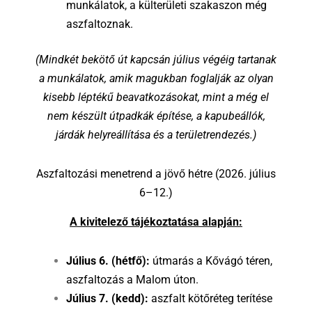
munkálatok, a külterületi szakaszon még
aszfaltoznak.
(Mindkét bekötő út kapcsán július végéig tartanak
a munkálatok, amik magukban foglalják az olyan
kisebb léptékű beavatkozásokat, mint a még el
nem készült útpadkák építése, a kapubeállók,
járdák helyreállítása és a területrendezés.)
Aszfaltozási menetrend a jövő hétre (2026. július
6–12.)
A kivitelező tájékoztatása alapján:
Július 6. (hétfő):
útmarás a Kővágó téren,
aszfaltozás a Malom úton.
Július 7. (kedd):
aszfalt kötőréteg terítése