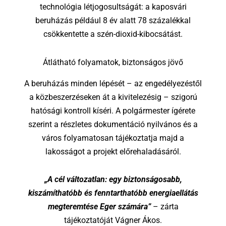
technológia létjogosultságát: a kaposvári
beruházás például 8 év alatt 78 százalékkal
csökkentette a szén-dioxid-kibocsátást.
Átlátható folyamatok, biztonságos jövő
A beruházás minden lépését – az engedélyezéstől
a közbeszerzéseken át a kivitelezésig – szigorú
hatósági kontroll kíséri. A polgármester ígérete
szerint a részletes dokumentáció nyilvános és a
város folyamatosan tájékoztatja majd a
lakosságot a projekt előrehaladásáról.
„A cél változatlan: egy biztonságosabb,
kiszámíthatóbb és fenntarthatóbb energiaellátás
megteremtése Eger számára”
– zárta
tájékoztatóját Vágner Ákos.