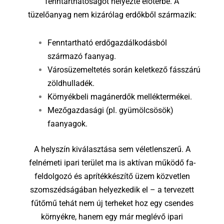
fenntarthatóságot helyezte előtérbe. A
tüzelőanyag nem kizárólag erdőkből származik:
Fenntartható erdőgazdálkodásból
származó faanyag.
Városüzemeltetés során keletkező fásszárú
zöldhulladék.
Környékbeli magánerdők melléktermékei.
Mezőgazdasági (pl. gyümölcsösök)
faanyagok.
A helyszín kiválasztása sem véletlenszerű. A
felnémeti ipari terület ma is aktívan működő fa-
feldolgozó és aprítékkészítő üzem közvetlen
szomszédságában helyezkedik el – a tervezett
fűtőmű tehát nem új terheket hoz egy csendes
környékre, hanem egy már meglévő ipari