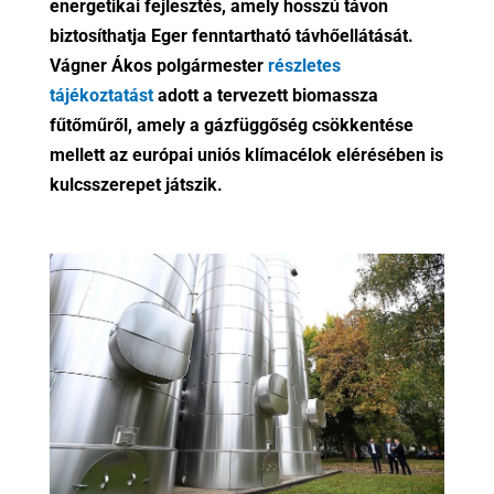
energetikai fejlesztés, amely hosszú távon
biztosíthatja Eger fenntartható távhőellátását.
Vágner Ákos polgármester
részletes
tájékoztatást
adott a tervezett biomassza
fűtőműről, amely a gázfüggőség csökkentése
mellett az európai uniós klímacélok elérésében is
kulcsszerepet játszik.