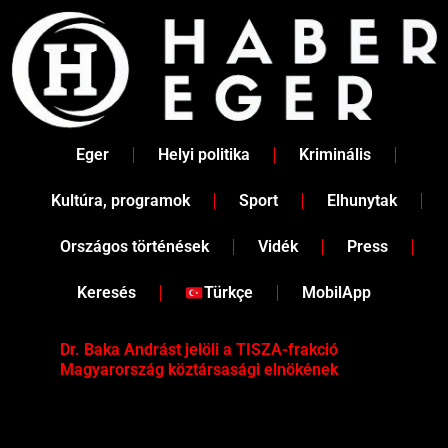
Skip
to
content
Eger
Helyi politika
Kriminális
Kultúra, programok
Sport
Elhunytak
Országos történések
Vidék
Press
Keresés
Türkçe
MobilApp
Dr. Baka Andrást jelöli a TISZA-frakció
„Ha
Magyarország köztársasági elnökének
Mar