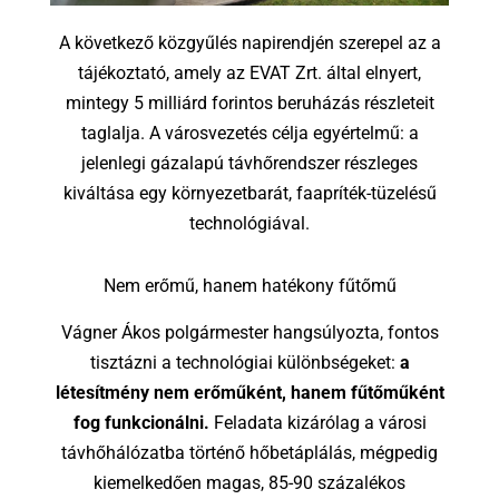
A következő közgyűlés napirendjén szerepel az a
tájékoztató, amely az EVAT Zrt. által elnyert,
mintegy 5 milliárd forintos beruházás részleteit
taglalja. A városvezetés célja egyértelmű: a
jelenlegi gázalapú távhőrendszer részleges
kiváltása egy környezetbarát, faapríték-tüzelésű
technológiával.
Nem erőmű, hanem hatékony fűtőmű
Vágner Ákos polgármester hangsúlyozta, fontos
tisztázni a technológiai különbségeket:
a
létesítmény nem erőműként, hanem fűtőműként
fog funkcionálni.
Feladata kizárólag a városi
távhőhálózatba történő hőbetáplálás, mégpedig
kiemelkedően magas, 85-90 százalékos