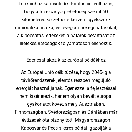
funkcióhoz kapcsolódik. Fontos cél volt az is,
hogy a tüzelőanyag lehetőség szerint 50
kilométeres körzetből érkezzen. Igyekszünk
minimalizálni a zaj és levegőminőségi hatásokat,
a kibocsátási értékeket, a határok betartását az
illetékes hatóságok folyamatosan ellenőrzik.
Eger csatlakozik az európai példákhoz
Az Európai Unió célkitűzése, hogy 2045-ig a
távhőrendszerek jelentős részben megújuló
energiát használjanak. Eger ezzel a fejlesztéssel
nem kísérletezik, hanem olyan bevált európai
gyakorlatot követ, amely Ausztriában,
Finnországban, Svédországban és Dániában már
évtizedek óta bizonyított. Magyarországon
Kaposvár és Pécs sikeres példái igazolják a