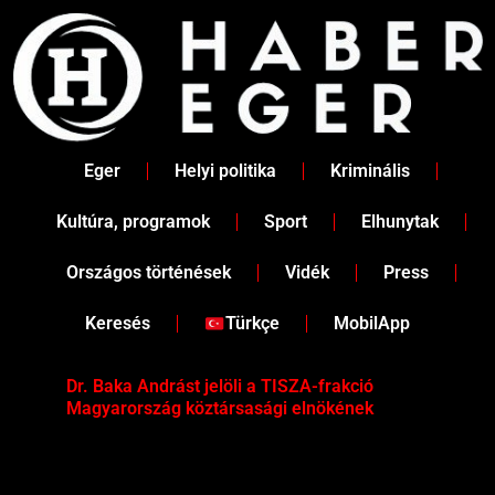
Skip
to
content
Eger
Helyi politika
Kriminális
Kultúra, programok
Sport
Elhunytak
Országos történések
Vidék
Press
Keresés
Türkçe
MobilApp
Dr. Baka Andrást jelöli a TISZA-frakció
„Ha
Magyarország köztársasági elnökének
Mar