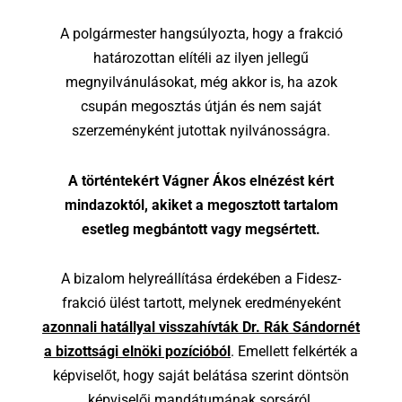
A polgármester hangsúlyozta, hogy a frakció
határozottan elítéli az ilyen jellegű
megnyilvánulásokat, még akkor is, ha azok
csupán megosztás útján és nem saját
szerzeményként jutottak nyilvánosságra.
A történtekért Vágner Ákos elnézést kért
mindazoktól, akiket a megosztott tartalom
esetleg megbántott vagy megsértett.
A bizalom helyreállítása érdekében a Fidesz-
frakció ülést tartott, melynek eredményeként
azonnali hatállyal visszahívták Dr. Rák Sándornét
a bizottsági elnöki pozícióból
. Emellett felkérték a
képviselőt, hogy saját belátása szerint döntsön
képviselői mandátumának sorsáról.