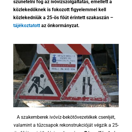
szünetelni fog az ivóvízszolgáltatás, emellett a
közlekedőknek is fokozott figyelemmel kell
közlekedniük a 25-ös főút érintett szakaszán –
tájékoztatott
az önkormányzat.
A szakemberek ivóvíz-bekötővezetékek cseréjét,
valamint a tűzcsapok rekonstrukcióját végzik a 25-