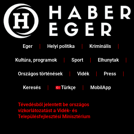
Skip
to
content
Eger
Helyi politika
Kriminális
Kultúra, programok
Sport
Elhunytak
Országos történések
Vidék
Press
Keresés
Türkçe
MobilApp
Tévedésből jelentett be országos
Ene
vízkorlátozatást a Vidék- és
fén
Településfejlesztési Minisztérium
kor