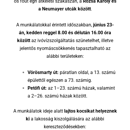
ös főút egri átkelési szakaszán, a
Rózsa Károly és
a Neumayer utcák között
.
A munkálatokkal érintett időszakban,
június 23-
án, kedden reggel 8.00 és délután 16.00 óra
között
az ivóvízszolgáltatás szünetelhet, illetve
jelentős nyomáscsökkenés tapasztalható az
alábbi területeken:
Vörösmarty út:
páratlan oldal, a 13. számú
épülettől egészen a 73. számig.
Petőfi út:
az 1–23. számú házak, valamint
a 2–26. számú házak között.
A munkálatok ideje alatt
lajtos kocsikat helyeznek
ki
a lakosság kiszolgálására az alábbi
kereszteződésekben: