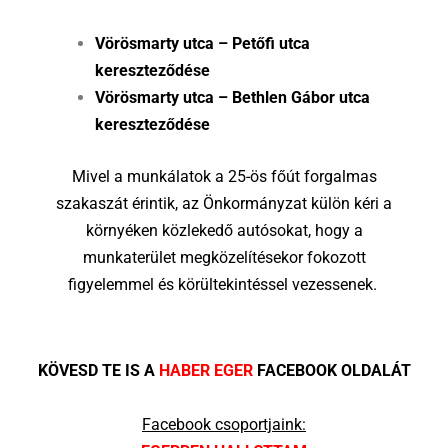
Vörösmarty utca – Petőfi utca
kereszteződése
Vörösmarty utca – Bethlen Gábor utca
kereszteződése
Mivel a munkálatok a 25-ös főút forgalmas
szakaszát érintik, az Önkormányzat külön kéri a
környéken közlekedő autósokat, hogy a
munkaterület megközelítésekor fokozott
figyelemmel és körültekintéssel vezessenek.
KÖVESD TE IS A
HABER EGER
FACEBOOK OLDALÁT
Facebook csoportjaink: