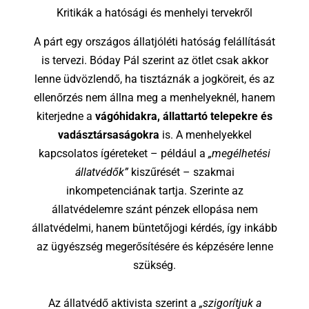
Kritikák a hatósági és menhelyi tervekről
A párt egy országos állatjóléti hatóság felállítását
is tervezi. Bóday Pál szerint az ötlet csak akkor
lenne üdvözlendő, ha tisztáznák a jogköreit, és az
ellenőrzés nem állna meg a menhelyeknél, hanem
kiterjedne a
vágóhidakra, állattartó telepekre és
vadásztársaságokra
is. A menhelyekkel
kapcsolatos ígéreteket – például a
„megélhetési
állatvédők”
kiszűrését – szakmai
inkompetenciának tartja. Szerinte az
állatvédelemre szánt pénzek ellopása nem
állatvédelmi, hanem büntetőjogi kérdés, így inkább
az ügyészség megerősítésére és képzésére lenne
szükség.
Az állatvédő aktivista szerint a
„szigorítjuk a