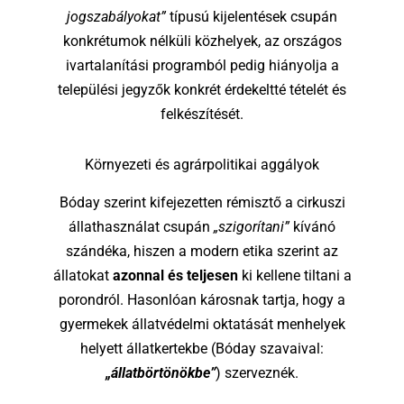
jogszabályokat”
típusú kijelentések csupán
konkrétumok nélküli közhelyek, az országos
ivartalanítási programból pedig hiányolja a
települési jegyzők konkrét érdekeltté tételét és
felkészítését.
Környezeti és agrárpolitikai aggályok
Bóday szerint kifejezetten rémisztő a cirkuszi
állathasználat csupán
„szigorítani”
kívánó
szándéka, hiszen a modern etika szerint az
állatokat
azonnal és teljesen
ki kellene tiltani a
porondról. Hasonlóan károsnak tartja, hogy a
gyermekek állatvédelmi oktatását menhelyek
helyett állatkertekbe (Bóday szavaival:
„állatbörtönökbe”
) szerveznék.