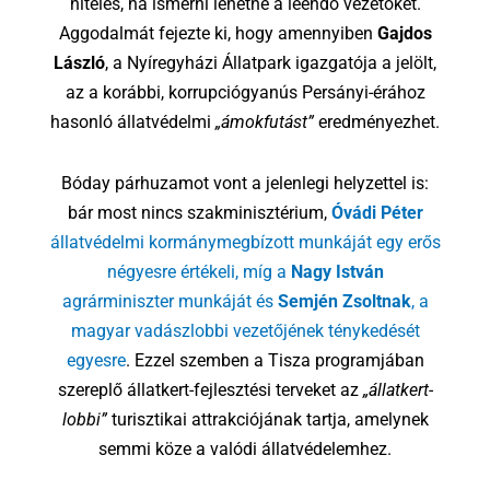
hiteles, ha ismerni lehetne a leendő vezetőket.
Aggodalmát fejezte ki, hogy amennyiben
Gajdos
László
, a Nyíregyházi Állatpark igazgatója a jelölt,
az a korábbi, korrupciógyanús Persányi-érához
hasonló állatvédelmi
„ámokfutást”
eredményezhet.
Bóday párhuzamot vont a jelenlegi helyzettel is:
bár most nincs szakminisztérium,
Óvádi Péter
állatvédelmi kormánymegbízott munkáját egy erős
négyesre értékeli, míg a
Nagy István
agrárminiszter munkáját és
Semjén Zsoltnak
, a
magyar vadászlobbi vezetőjének ténykedését
egyesre
. Ezzel szemben a Tisza programjában
szereplő állatkert-fejlesztési terveket az
„állatkert-
lobbi”
turisztikai attrakciójának tartja, amelynek
semmi köze a valódi állatvédelemhez.