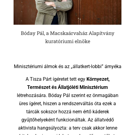
Bóday Pál, a Macskaárvaház Alapítvány
kuratóriumi elnöke
Minisztériumi álmok és az „állatkert-lobbi” árnyéka
A Tisza Párt ígéretet tett egy
Környezet,
Természet és Állatjóléti Minisztérium
létrehozására. Bóday Pál szerint ez önmagában
üres ígéret, hiszen a rendszerváltás óta ezek a
tárcák sokszor hozzá nem értő káderek
gyűjtőhelyeként funkcionáltak. Az állatvédő
aktivista hangsúlyozta: a terv csak akkor lenne