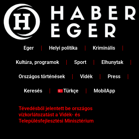
Skip
to
content
Eger
Helyi politika
Kriminális
Kultúra, programok
Sport
Elhunytak
Országos történések
Vidék
Press
Keresés
Türkçe
MobilApp
Tévedésből jelentett be országos
Ene
vízkorlátozatást a Vidék- és
fén
Településfejlesztési Minisztérium
kor