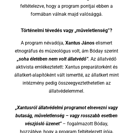
feltételezve, hogy a program pontjai ebben a
formában válnak majd valósággá.
Történelmi tévedés vagy „műveletlenség”?
A program névadója,
Xantus János
elismert
etnográfus és múzeológus volt, ám Bóday szerint
„soha életében nem volt állatvédő”
. Az állatvédő
aktivista emlékeztetett: Xantus preparátorként és
állatkert-alapítóként vált ismertté, az állatkert mint
intézmény pedig összeegyeztethetetlen az
állatvédelemmel.
„Xantusról állatvédelmi programot elnevezni vagy
butaság, műveletlenség – vagy rosszabb esetben
vészjósló üzenet”
– fogalmazott Bóday,
hozzátéve, hogy a program feltételezett írója,