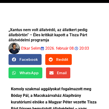
„Xantus nem volt állatvédő, az állatkert pedig
állatbörtön” – Éles kritikát kapott a Tisza Párt
állatvédelmi programja
Etkar Selim
2026. február 08.
20:03
Facebook
Reddit
WhatsApp
Email
Komoly szakmai aggályokat fogalmazott meg
Bóday Pál, a Macskaárvaház Alapítvány
kuratóriumi elnöke a Magyar Péter vezette Tisza
Párt frissen bemutatott állatvédelmi – vagy