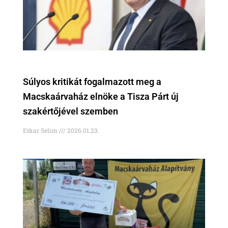
Súlyos kritikát fogalmazott meg a
Macskaárvaház elnöke a Tisza Párt új
szakértőjével szemben
Etkar Selim
2026.01.23.