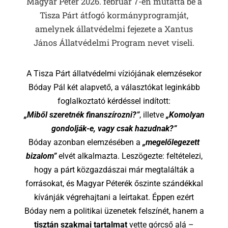
Magyar Péter 2026. február 7-én mutatta be a
Tisza Párt átfogó kormányprogramját,
amelynek állatvédelmi fejezete a Xantus
János Állatvédelmi Program nevet viseli.
A Tisza Párt állatvédelmi víziójának elemzésekor
Bóday Pál két alapvető, a választókat leginkább
foglalkoztató kérdéssel indított:
„Miből szeretnék finanszírozni?”
, illetve
„Komolyan
gondolják-e, vagy csak hazudnak?”
Bóday azonban elemzésében a
„megelőlegezett
bizalom”
elvét alkalmazta. Leszögezte: feltételezi,
hogy a párt közgazdászai már megtalálták a
forrásokat, és Magyar Péterék őszinte szándékkal
kívánják végrehajtani a leírtakat. Éppen ezért
Bóday nem a politikai üzenetek felszínét, hanem a
tisztán szakmai tartalmat
vette górcső alá –