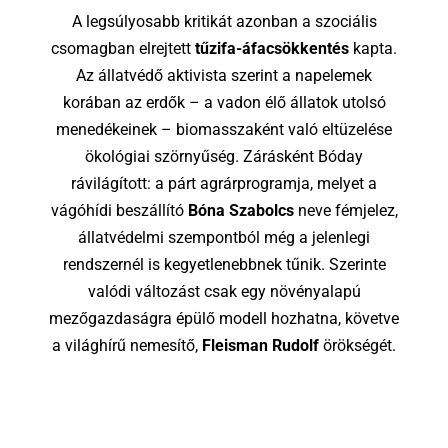
A legsúlyosabb kritikát azonban a szociális
csomagban elrejtett
tűzifa-áfacsökkentés
kapta.
Az állatvédő aktivista szerint a napelemek
korában az erdők – a vadon élő állatok utolsó
menedékeinek – biomasszaként való eltüzelése
ökológiai szörnyűség. Zárásként Bóday
rávilágított: a párt agrárprogramja, melyet a
vágóhídi beszállító
Bóna Szabolcs
neve fémjelez,
állatvédelmi szempontból még a jelenlegi
rendszernél is kegyetlenebbnek tűnik. Szerinte
valódi változást csak egy növényalapú
mezőgazdaságra épülő modell hozhatna, követve
a világhírű nemesítő,
Fleisman Rudolf
örökségét.