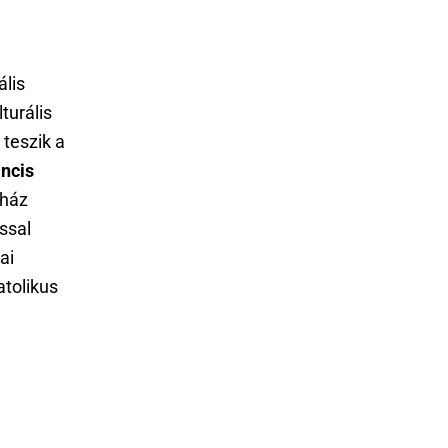
ális
turális
 teszik a
ncis
yház
ssal
ai
atolikus