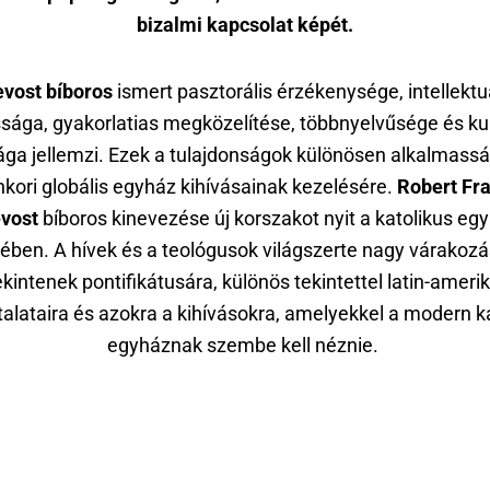
bizalmi kapcsolat képét.
evost bíboros
ismert pasztorális érzékenysége, intellektu
sága, gyakorlatias megközelítése, többnyelvűsége és kul
ága jellemzi. Ezek a tulajdonságok különösen alkalmassá
nkori globális egyház kihívásainak kezelésére.
Robert Fra
vost
bíboros kinevezése új korszakot nyit a katolikus eg
tében. A hívek és a teológusok világszerte nagy várakozá
ekintenek pontifikátusára, különös tekintettel latin-amerik
alataira és azokra a kihívásokra, amelyekkel a modern k
egyháznak szembe kell néznie.