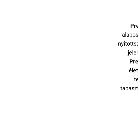
Pr
alapos
nyitotts
jele
Pre
éle
t
tapaszt