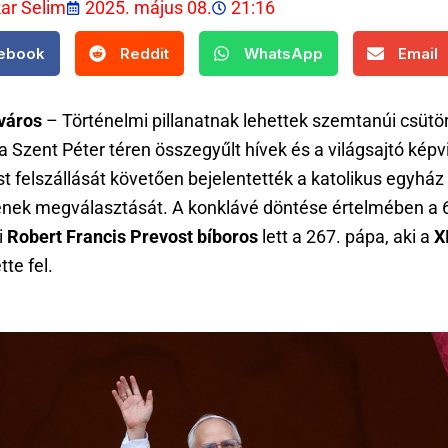
kar Selim
2025. május 08.
21:16
ebook
Reddit
WhatsApp
Email
város
– Történelmi pillanatnak lehettek szemtanúi csütö
a Szent Péter téren összegyűlt hívek és a világsajtó képvi
st felszállását követően bejelentették a katolikus egyház 
ének megválasztását. A konklávé döntése értelmében a 
i
Robert Francis Prevost bíboros
lett a 267. pápa, aki a
X
tte fel.