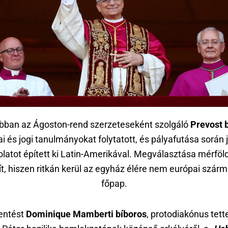
bban az Ágoston-rend szerzeteseként szolgáló
Prevost 
ai és jogi tanulmányokat folytatott, és pályafutása során 
latot épített ki Latin-Amerikával. Megválasztása mérfö
t, hiszen ritkán kerül az egyház élére nem európai szár
főpap.
lentést
Dominique Mamberti bíboros
, protodiakónus tet