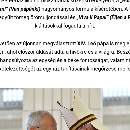
 Péter-bazilika homlokzatának középső erkélyéről, a
„Ha
m!” (Van pápánk!)
hagyományos formula kíséretében. A 
egyűlt tömeg örömujjongással és
„Viva il Papa!” (Éljen a 
kiáltásokkal fogadta a hírt.
övetően az újonnan megválasztott
XIV. Leó pápa
is megje
en, ahol először áldását adta a hívőkre és a világra. Bes
hangsúlyozta az egység és a béke fontosságát, valamin
kötelezettségét az egyház tanításainak megőrzése melle