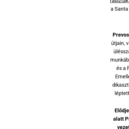
rábízták
a Santa
Prevos
útjain,
üléssz
munkába
és a 
Emell
dikaszt
léptet
Elődje
alatt 
vezet