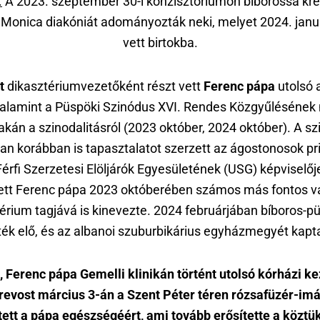
.
A 2023. szeptember 30-i konzisztóriumon bíborossá kre
 Monica diakóniát adományozták neki, melyet 2024. janu
vett birtokba.
t
dikasztériumvezetőként részt vett
Ferenc pápa
utolsó 
 valamint a Püspöki Szinódus XVI. Rendes Közgyűlésének
akán a szinodalitásról (2023 október, 2024 október). A sz
n korábban is tapasztalatot szerzett az ágostonosok pri
Férfi Szerzetesi Elöljárók Egyesületének (USG) képviselőj
ett Ferenc pápa 2023 októberében számos más fontos va
érium tagjává is kinevezte. 2024 februárjában bíboros-
ték elő, és az albanoi szuburbikárius egyházmegyét kap
, Ferenc pápa Gemelli klinikán történt utolsó kórházi k
Prevost március 3-án a Szent Péter téren rózsafüzér-im
ett a pápa egészségéért, ami tovább erősítette a köztü