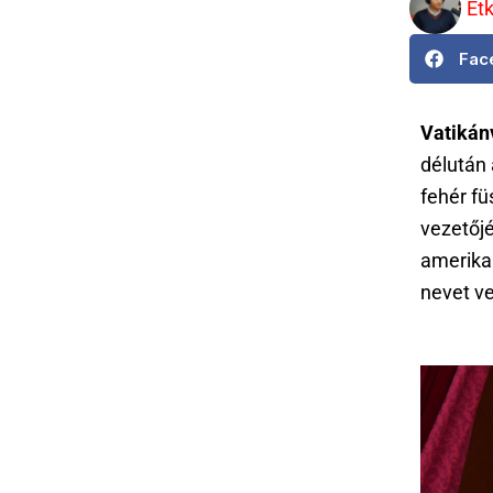
Et
Fac
Vatikán
délután 
fehér fü
vezetőj
amerika
nevet ve