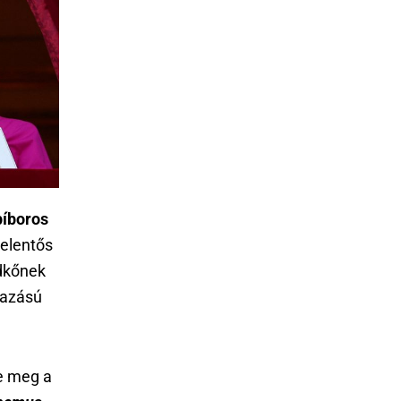
bíboros
jelentős
ldkőnek
mazású
te meg a