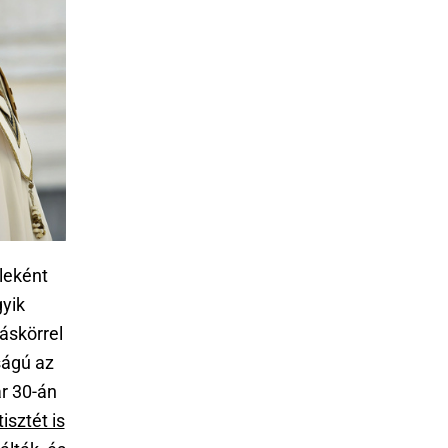
eleként
gyik
áskörrel
ságú az
r 30-án
isztét is