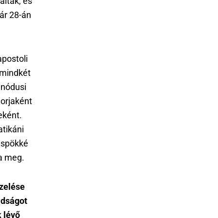
álták, és
ár 28-án
apostoli
 mindkét
inódusi
orjaként
eként.
tikáni
püspökké
ta meg.
ezelése
ádságot
k lévő