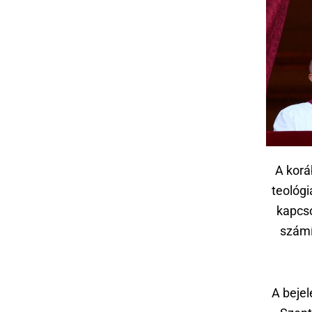
A korá
teológi
kapcso
számí
A beje