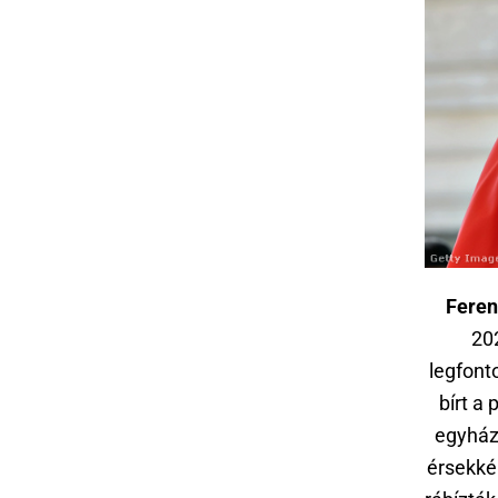
Feren
20
legfont
bírt a
egyház
érsekké 