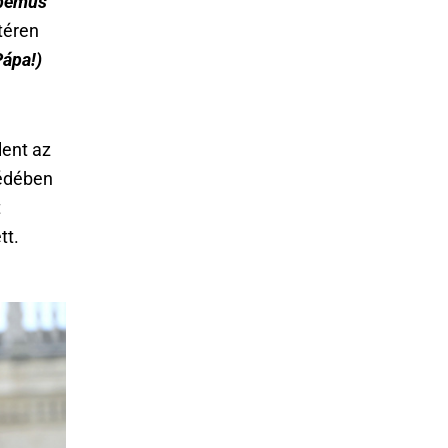
bemus
téren
Pápa!)
lent az
zédében
t
tt.