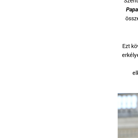
Szent
Papa
össz
Ezt k
erkély
el