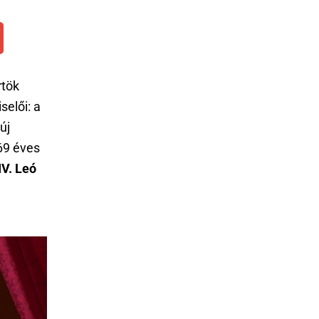
rtök
selői: a
új
69 éves
IV. Leó