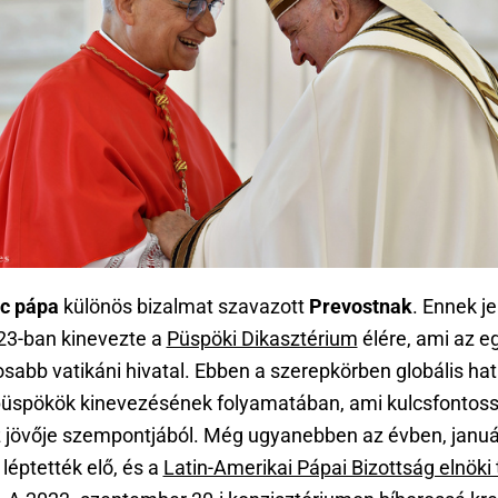
c pápa
különös bizalmat szavazott
Prevostnak
. Ennek j
23-ban kinevezte a
Püspöki Dikasztérium
élére, ami az e
osabb vatikáni hivatal. Ebben a szerepkörben globális hat
 püspökök kinevezésének folyamatában, ami kulcsfontos
 jövője szempontjából. Még ugyanebben az évben, januá
léptették elő, és a
Latin-Amerikai Pápai Bizottság elnöki t