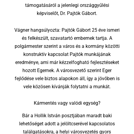
támogatásáról a jelenlegi országgyűlési
képviselőt, Dr. Pajtók Gábort.
Vágner hangsúlyozta:
Pajtók Gábort 25 éve ismeri
és felkészült, szavatartó embernek tartja.
A
polgármester szerint a város és a kormány közötti
konstruktív kapcsolat Pajtók munkájának
eredménye, ami már kézzelfogható fejlesztéseket
hozott Egernek.
A városvezető szerint Eger
fejlődése vele biztos alapokon áll, így a jövőben is
vele közösen kívánják folytatni a munkát.
Kármentés vagy valódi egység?
Bár a Hollik István posztjában maradt baki
lehetőséget adott a jelöltcserével kapcsolatos
találgatásokra, a helyi városvezetés gyors