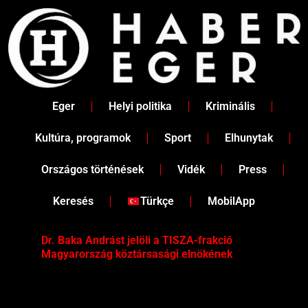
Skip
to
content
Eger
Helyi politika
Kriminális
Kultúra, programok
Sport
Elhunytak
Országos történések
Vidék
Press
Keresés
Türkçe
MobilApp
Dr. Baka Andrást jelöli a TISZA-frakció
„Ha
Magyarország köztársasági elnökének
Mar