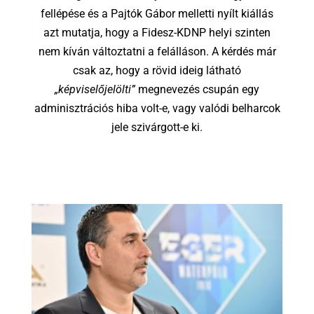
fellépése és a Pajtók Gábor melletti nyílt kiállás
azt mutatja, hogy a Fidesz-KDNP helyi szinten
nem kíván változtatni a felálláson. A kérdés már
csak az, hogy a rövid ideig látható
„képviselőjelölti”
megnevezés csupán egy
adminisztrációs hiba volt-e, vagy valódi belharcok
jele szivárgott-e ki.