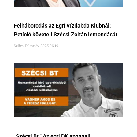
Felháborodás az Egri Vízilabda Klubnál:
Petíció követeli Szécsi Zoltán lemondását
Selim Etkar
2025.06.19.
„Szécsi Bt.” Az egri DK azonnali