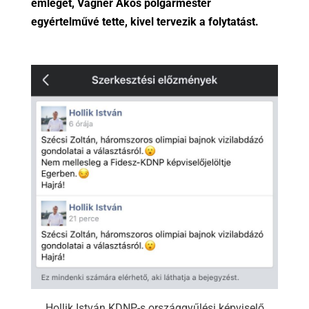
emleget, Vágner Ákos polgármester
egyértelművé tette, kivel tervezik a folytatást.
Hollik István KDNP-s országgyűlési képviselő