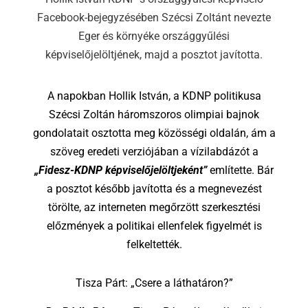
Facebook-bejegyzésében Szécsi Zoltánt nevezte
Eger és környéke országgyűlési
képviselőjelöltjének, majd a posztot javította.
A napokban Hollik István, a KDNP politikusa
Szécsi Zoltán háromszoros olimpiai bajnok
gondolatait osztotta meg közösségi oldalán, ám a
szöveg eredeti verziójában a vízilabdázót a
„Fidesz-KDNP képviselőjelöltjeként”
említette. Bár
a posztot később javította és a megnevezést
törölte, az interneten megőrzött szerkesztési
előzmények a politikai ellenfelek figyelmét is
felkeltették.
Tisza Párt: „Csere a láthatáron?”