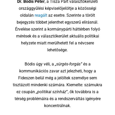
Dr. Bódis Péter
, a Tisza Párt választókerületi
országgyűlési képviselőjelöltje a közösségi
oldalán
reagált
az esetre. Szerinte a törölt
bejegyzés többet jelenthet egyszerű elírásnál.
Érvelése szerint a kormánypárti háttérben folyó
mérések és a választókerület aktuális politikai
helyzete miatt merülhetett fel a névcsere
lehetősége.
Bódis úgy véli, a
„sürgés-forgás”
és a
kommunikációs zavar azt jelezheti, hogy a
Fideszen belül még a jelöltek személye sem
tisztázott mindenki számára. Kiemelte: számukra
ez csupán
„politikai színház
”, ők továbbra is a
térség problémáira és a rendszerváltás igényére
koncentrálnak.