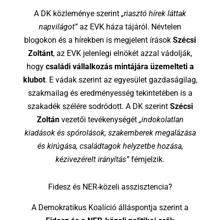
A DK közleménye szerint
„riasztó hírek láttak
napvilágot”
az EVK háza tájáról. Névtelen
blogokon és a hírekben is megjelent írások
Szécsi
Zoltánt
, az EVK jelenlegi elnökét azzal vádolják,
hogy
családi vállalkozás mintájára üzemelteti a
klubot
. E vádak szerint az egyesület gazdaságilag,
szakmailag és eredményesség tekintetében is a
szakadék szélére sodródott. A DK szerint
Szécsi
Zoltán
vezetői tevékenységét
„indokolatlan
kiadások és spórolások, szakemberek megalázása
és kirúgása, családtagok helyzetbe hozása,
kézivezérelt irányítás”
fémjelzik.
Fidesz és NER-közeli asszisztencia?
A Demokratikus Koalíció álláspontja szerint a