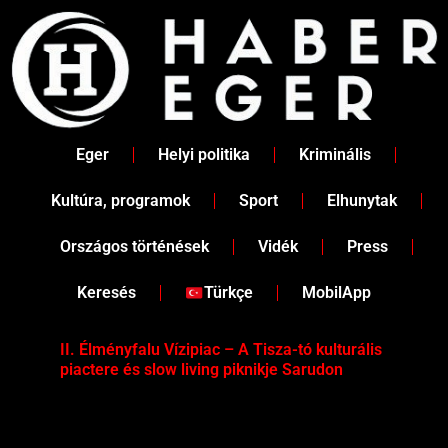
Skip
to
content
Eger
Helyi politika
Kriminális
Kultúra, programok
Sport
Elhunytak
Országos történések
Vidék
Press
Keresés
Türkçe
MobilApp
II. Élményfalu Vízipiac – A Tisza-tó kulturális
Tév
piactere és slow living piknikje Sarudon
víz
Tel