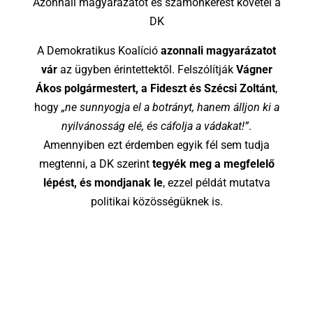
Azonnali magyarázatot és számonkérést követel a
DK
A Demokratikus Koalíció
azonnali magyarázatot
vár
az ügyben érintettektől. Felszólítják
Vágner
Ákos polgármestert, a Fideszt és Szécsi Zoltánt
,
hogy
„ne sunnyogja el a botrányt, hanem álljon ki a
nyilvánosság elé, és cáfolja a vádakat!”
.
Amennyiben ezt érdemben egyik fél sem tudja
megtenni, a DK szerint
tegyék meg a megfelelő
lépést, és mondjanak le
, ezzel példát mutatva
politikai közösségüknek is.