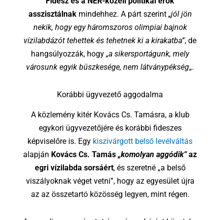
Fidesz és a NER-közeli politikai erők
asszisztálnak
mindehhez. A párt szerint
„jól jön
nekik, hogy egy háromszoros olimpiai bajnok
vízilabdázót tehettek és tehetnek ki a kirakatba”
, de
hangsúlyozzák, hogy
„a sikersportágunk, mely
városunk egyik büszkesége, nem látványpékség
„.
Korábbi ügyvezető aggodalma
A közlemény kitér Kovács Cs. Tamásra, a klub
egykori ügyvezetőjére és korábbi fideszes
képviselőre is. Egy
kiszivárgott belső levélváltás
alapján
Kovács Cs. Tamás
„komolyan aggódik”
az
egri vízilabda sorsáért
, és szeretné „a belső
viszályoknak véget vetni”, hogy az egyesület újra
az az összetartó közösség legyen, mint régen.