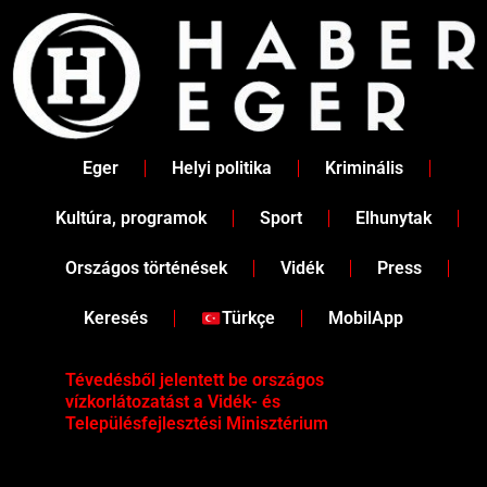
Skip
to
content
Eger
Helyi politika
Kriminális
Kultúra, programok
Sport
Elhunytak
Országos történések
Vidék
Press
Keresés
Türkçe
MobilApp
Tévedésből jelentett be országos
Ene
vízkorlátozatást a Vidék- és
fén
Településfejlesztési Minisztérium
kor