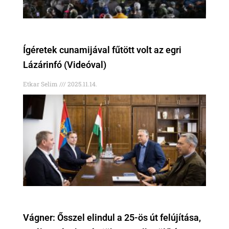
Ígéretek cunamijával fűtött volt az egri
Lázárinfó (Videóval)
Etkar Selim
2025.11.14.
Vágner: Ősszel elindul a 25-ös út felújítása,