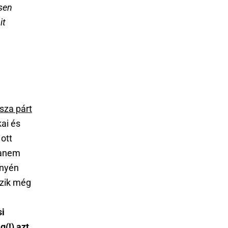
sen
it
isza párt
kai és
ott
hanem
ényén
ezik még
si
(!) azt,