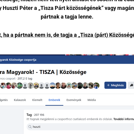
y Huszti Péter a
„Tisza Párt közösségének”
vagy
magán
pártnak a tagja lenne.
t, ha a pártnak nem is, de tagja a „Tisza (párt) Közösség