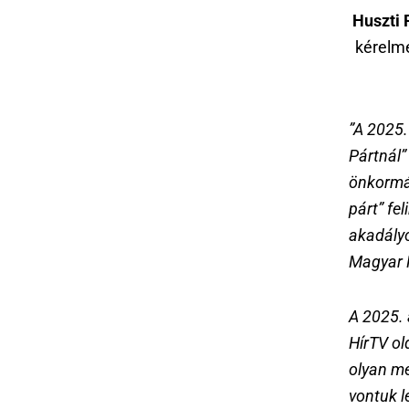
Huszti 
kérelmé
”A 2025.
Pártnál”
önkormá
párt” fe
akadályo
Magyar 
A 2025. 
HírTV ol
olyan me
vontuk l