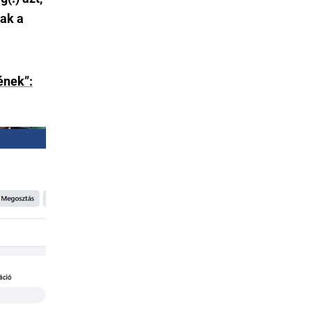
ak a
ének”: