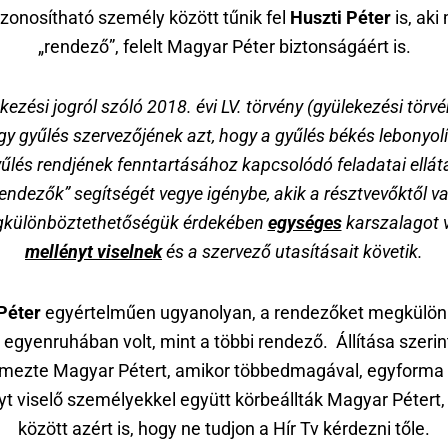
zonosítható személy között tűnik fel
Huszti Péter
is, aki
„rendező”, felelt Magyar Péter biztonságáért is.
kezési jogról szóló 2018. évi LV. törvény (gyülekezési törvé
egy gyűlés szervezőjének azt, hogy a gyűlés békés lebonyo
yűlés rendjének fenntartásához kapcsolódó feladatai ellá
rendezők” segítségét vegye igénybe, akik a résztvevőktől va
különböztethetőségük érdekében
egységes
karszalagot 
mellényt viselnek
és a szervező utasításait követik.
Péter
egyértelműen ugyanolyan, a rendezőket megkülön
 egyenruhában volt, mint a többi rendező. Állítása szeri
mezte Magyar Pétert, amikor többedmagával, egyforma
yt viselő személyekkel együtt körbeállták Magyar Pétert,
között azért is, hogy ne tudjon a Hír Tv kérdezni tőle.