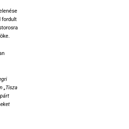
elenése
 fordult
storosra
öke.
lan
egri
n „Tisza
 párt
seket