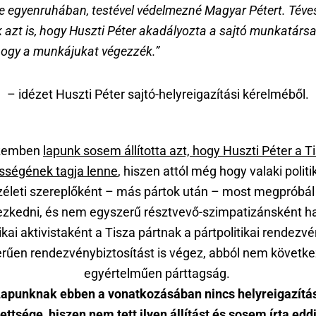
e egyenruhában, testével védelmezné Magyar Pétert. Téve
uk azt is, hogy Huszti Péter akadályozta a sajtó munkatársa
hogy a munkájukat végezzék.”
– idézet Huszti Péter sajtó-helyreigazítási kérelméből.
szemben
lapunk sosem állította azt, hogy Huszti Péter a T
sségének tagja lenne
, hiszen attól még hogy valaki politi
zéleti szereplőként – más pártok után – most megpróbál 
ezkedni, és nem egyszerű résztvevő-szimpatizánsként 
tikai aktivistaként a Tisza pártnak a pártpolitikai rendezv
rűen rendezvénybiztosítást is végez, abból nem követk
egyértelműen párttagság.
apunknak ebben a vonatkozásában nincs helyreigazítá
ettsége, hiszen nem tett ilyen állítást és sosem írta eddig