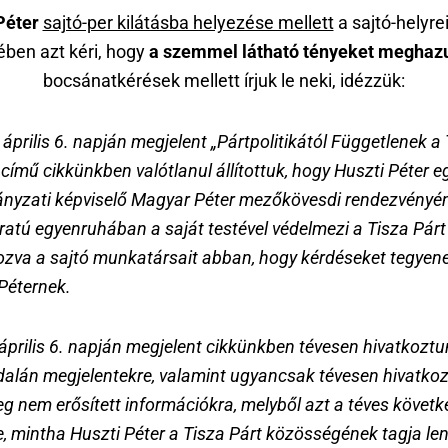
Péter
sajtó-per kilátásba helyezése mellett
a sajtó-helyre
ben azt kéri, hogy
a szemmel látható tényeket meghaz
bocsánatkérések mellett írjuk le neki, idézzük:
 április 6. napján megjelent „Pártpolitikától Függetlenek a
 című cikkünkben valótlanul állítottuk, hogy Huszti Péter eg
nyzati képviselő Magyar Péter mezőkövesdi rendezvényén
liratú egyenruhában a saját testével védelmezi a Tisza Párt
zva a sajtó munkatársait abban, hogy kérdéseket tegyene
Péternek.
április 6. napján megjelent cikkünkben tévesen hivatkoztu
dalán megjelentekre, valamint ugyancsak tévesen hivatko
g nem erősített információkra, melyből azt a téves követk
e, mintha Huszti Péter a Tisza Párt közösségének tagja le