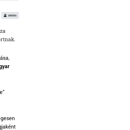
sza
ortnak.
tása,
gyar
e”
ségesen
gjaként