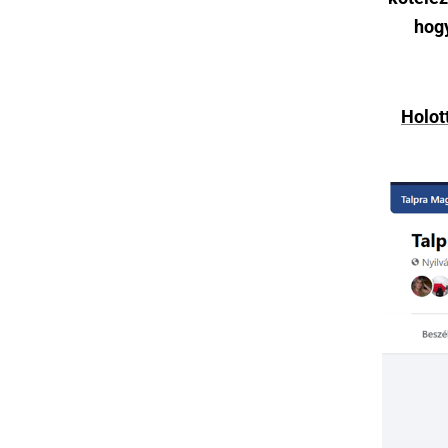
hog
Holot