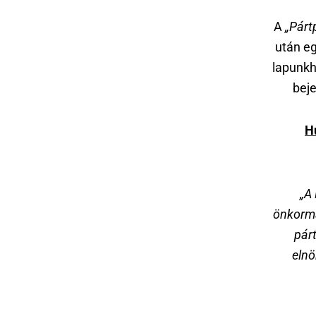
A
„Párt
után eg
lapunk
bej
H
„
A 
önkormá
párt
elnö