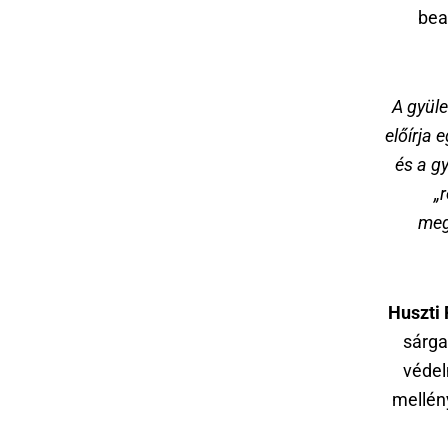
bea
A gyüle
előírja 
és a g
„
meg
Huszti 
sárga
védel
mellén