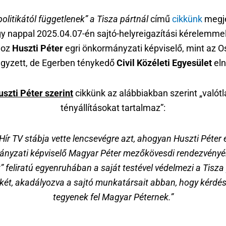
politikától függetlenek” a Tisza pártnál
című
cikkünk
megj
y nappal 2025.04.07-én sajtó-helyreigazítási kérelemmel
hoz
Huszti Péter
egri önkormányzati képviselő, mint az O
egyzett, de Egerben ténykedő
Civil Közéleti Egyesület
eln
uszti Péter
szerint
cikkünk az alábbiakban szerint „valót
tényállításokat tartalmaz”:
Hír TV stábja vette lencsevégre azt
, ahogyan Huszti Péter 
nyzati képviselő Magyar Péter mezőkövesdi rendezvényé
” feliratú egyenruhában a saját testével védelmezi a Tisza
két, akadályozva a sajtó munkatársait abban, hogy kérdé
tegyenek fel Magyar Péternek.”