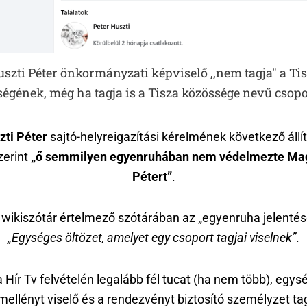
szti Péter önkormányzati képviselő ,,nem tagja" a Ti
égének, még ha tagja is a Tisza közössége nevű csop
zti Péter
sajtó-helyreigazítási kérelmének következő állí
zerint
„ő semmilyen egyenruhában nem védelmezte
Ma
Pétert”
.
 wikiszótár értelmező szótárában az „egyenruha jelentés
„Egységes öltözet, amelyet egy csoport tagjai viselnek”
.
 Hír Tv felvételén legalább fél tucat (ha nem több), egy
mellényt viselő és a rendezvényt biztosító személyzet ta