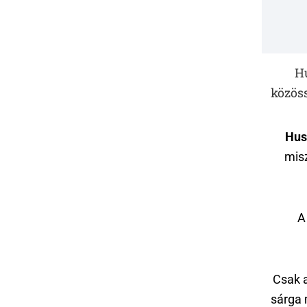
Hu
közöss
Hus
mis
A
Csak a
sárga 