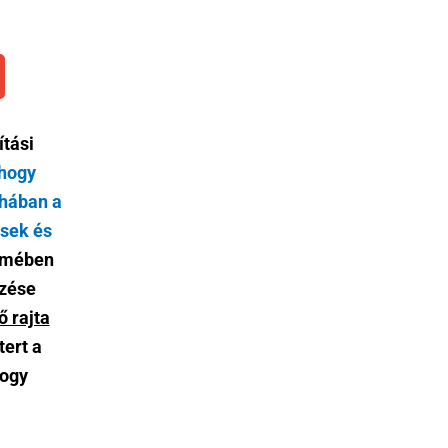
ítási
hogy
uhában a
esek és
elmében
ezése
ő rajta
ert a
hogy