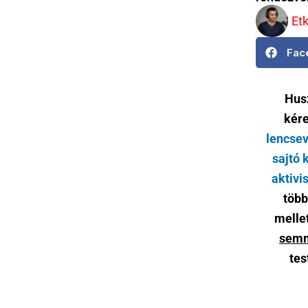
Et
Fac
Husz
kére
lencsev
sajtó 
aktivi
több
melle
semm
tes