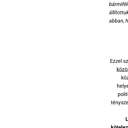
bármifél
állított
abban, 
Ezzel 
közö
kö
hely
poli
ténysze
L
kötelez