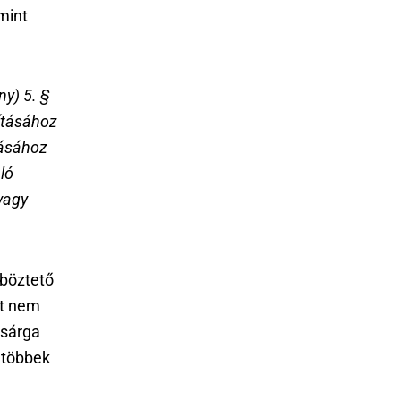
 mint
ny) 5. §
lításához
tásához
ló
vagy
böztető
nt nem
 sárga
 többek