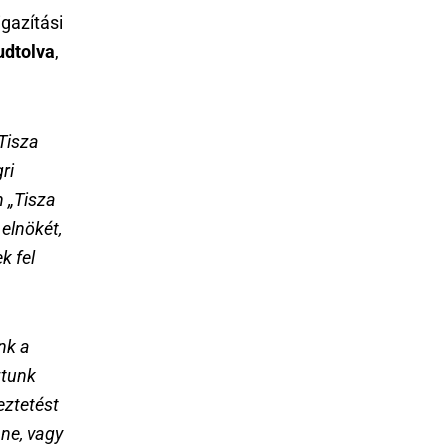
igazítási
udtolva
,
 Tisza
ri
 „Tisza
 elnökét,
k fel
nk a
ztunk
eztetést
nne, vagy