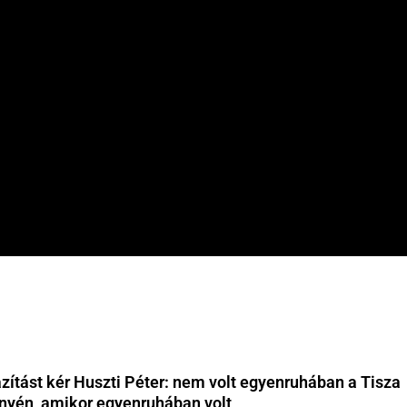
zítást kér Huszti Péter: nem volt egyenruhában a Tisza
nyén, amikor egyenruhában volt