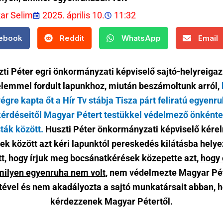
kar Selim
2025. április 10.
11:32
ebook
Reddit
WhatsApp
Email
ti Péter egri önkormányzati képviselő sajtó-helyreigaz
lemmel fordult lapunkhoz, miután beszámoltunk arról,
égre kapta őt a Hír Tv stábja Tisza párt feliratú egyenr
kérdéseitől Magyar Pétert testükkel védelmező önként
sták között.
Huszti Péter önkormányzati képviselő kér
ek között azt kéri lapunktól pereskedés kilátásba hely
tt, hogy írjuk meg bocsánatkérések közepette azt,
hogy 
ilyen egyenruha nem volt
, nem védelmezte Magyar Pét
tével és nem akadályozta a sajtó munkatársait abban, 
kérdezzenek Magyar Pétertől.