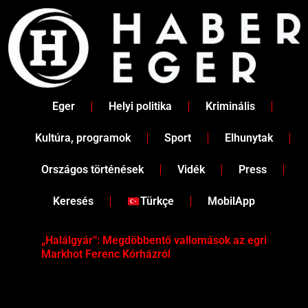
Skip
to
content
Eger
Helyi politika
Kriminális
Kultúra, programok
Sport
Elhunytak
Országos történések
Vidék
Press
Keresés
Türkçe
MobilApp
„Halálgyár”: Megdöbbentő vallomások az egri
Hús
Markhot Ferenc Kórházról
az 