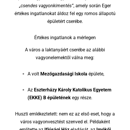
„csendes vagyonkimentés”
, amely során Eger
értékes ingatlanokat áldoz fel egy romos állapotú
épületért cserébe.
Értékes ingatlanok a mérlegen
A város a laktanyáért cserébe az alábbi
vagyonelemektől válna meg:
A volt
Mezőgazdasági Iskola
épülete,
Az
Eszterházy Károly Katolikus Egyetem
(EKKE) B épületének
egy része.
Huszti emlékeztetett: nem ez az első eset, hogy a
város vagyonvesztést szenved el. Példaként
említette az
Ifjúsági Ház
eladását, az
Imókői