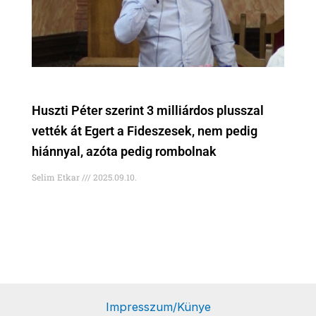
Huszti Péter szerint 3 milliárdos plusszal
vették át Egert a Fideszesek, nem pedig
hiánnyal, azóta pedig rombolnak
Selim Etkar
2025.09.10.
Impresszum/Künye