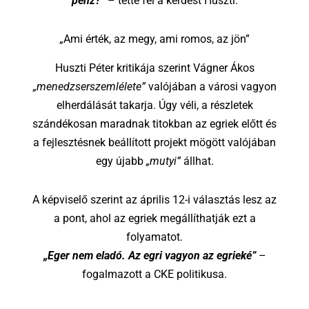
pénz?”
– tette fel a kérdést Huszti.
„Ami érték, az megy, ami romos, az jön”
Huszti Péter kritikája szerint Vágner Ákos
„menedzserszemlélete”
valójában a városi vagyon
elherdálását takarja. Úgy véli, a részletek
szándékosan maradnak titokban az egriek előtt és
a fejlesztésnek beállított projekt mögött valójában
egy újabb
„mutyi”
állhat.
A képviselő szerint az április 12-i választás lesz az
a pont, ahol az egriek megállíthatják ezt a
folyamatot.
„Eger nem eladó. Az egri vagyon az egrieké”
–
fogalmazott a CKE politikusa.