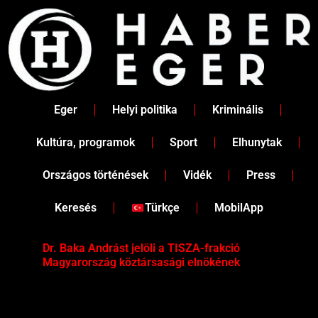
Skip
to
content
Eger
Helyi politika
Kriminális
Kultúra, programok
Sport
Elhunytak
Országos történések
Vidék
Press
Keresés
Türkçe
MobilApp
Dr. Baka Andrást jelöli a TISZA-frakció
„Ha
Magyarország köztársasági elnökének
Mar