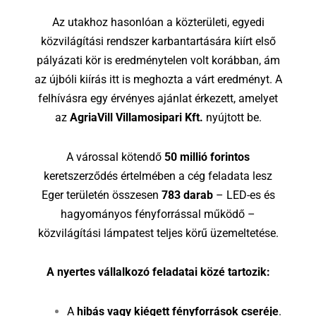
Az utakhoz hasonlóan a közterületi, egyedi
közvilágítási rendszer karbantartására kiírt első
pályázati kör is eredménytelen volt korábban, ám
az újbóli kiírás itt is meghozta a várt eredményt. A
felhívásra egy érvényes ajánlat érkezett, amelyet
az
AgriaVill Villamosipari Kft.
nyújtott be.
A várossal kötendő
50 millió forintos
keretszerződés értelmében a cég feladata lesz
Eger területén összesen
783 darab
– LED-es és
hagyományos fényforrással működő –
közvilágítási lámpatest teljes körű üzemeltetése.
A nyertes vállalkozó feladatai közé tartozik:
A
hibás vagy kiégett fényforrások cseréje
.