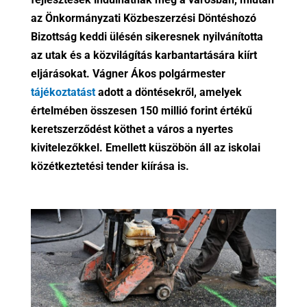
az Önkormányzati Közbeszerzési Döntéshozó
Bizottság keddi ülésén sikeresnek nyilvánította
az utak és a közvilágítás karbantartására kiírt
eljárásokat. Vágner Ákos polgármester
tájékoztatást
adott a döntésekről, amelyek
értelmében összesen 150 millió forint értékű
keretszerződést köthet a város a nyertes
kivitelezőkkel. Emellett küszöbön áll az iskolai
közétkeztetési tender kiírása is.