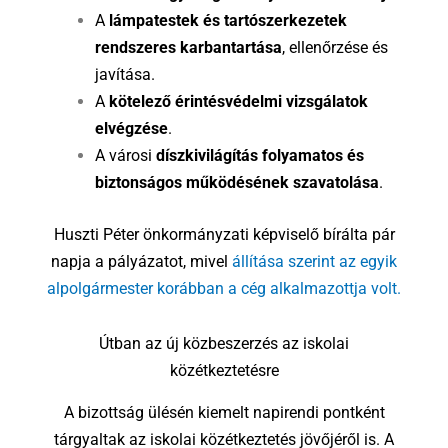
A
lámpatestek és tartószerkezetek
rendszeres karbantartása
, ellenőrzése és
javítása.
A
kötelező érintésvédelmi vizsgálatok
elvégzése
.
A városi
díszkivilágítás folyamatos és
biztonságos működésének szavatolása
.
Huszti Péter önkormányzati képviselő bírálta pár
napja a pályázatot, mivel
állítása szerint az egyik
alpolgármester korábban a cég alkalmazottja volt.
Útban az új közbeszerzés az iskolai
közétkeztetésre
A bizottság ülésén kiemelt napirendi pontként
tárgyaltak az iskolai közétkeztetés jövőjéről is. A