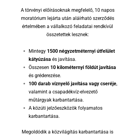
A törvényi előírásoknak megfelelő, 10 napos
moratórium lejárta után aláírható szerződés
értelmében a vállalkozó feladatai rendkívül
összetettek lesznek:
Mintegy
1500 négyzetméternyi útfelület
kátyúzása
és javítása.
Összesen
10 kilométernyi földút javítása
és gréderezése.
100 darab víznyelő javítása vagy cseréje
,
valamint a csapadékvíz-elvezető
műtárgyak karbantartása.
A közúti jelzőeszközök folyamatos
karbantartása.
Megoldódik a közvilágítás karbantartása is