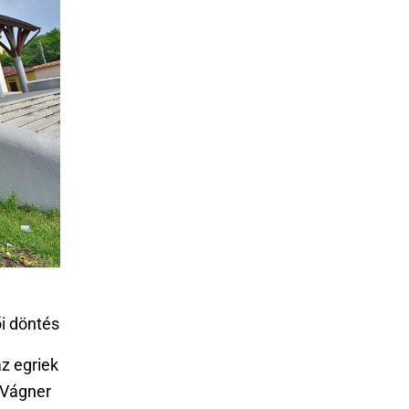
i döntés
az egriek
n Vágner