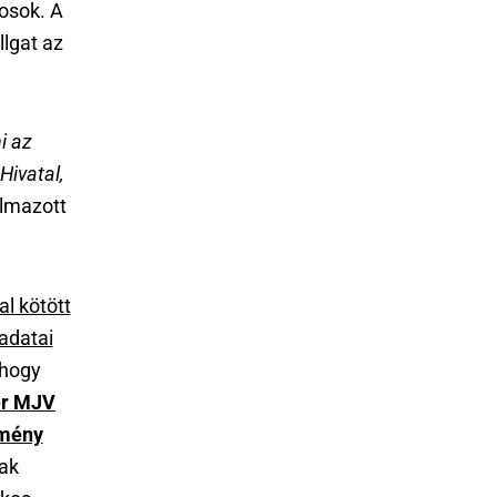
osok. A
lgat az
i az
Hivatal,
lmazott
l kötött
adatai
 hogy
er MJV
tmény
nak