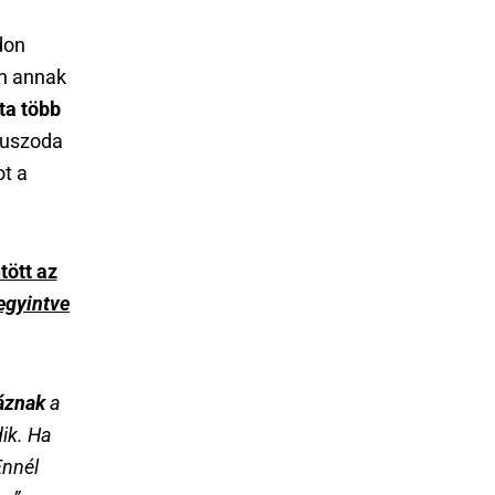
don
en annak
ta több
 uszoda
ot a
tött az
egyintve
háznak
a
ik. Ha
Ennél