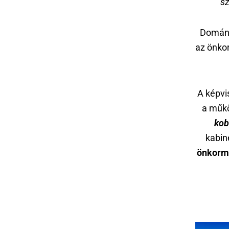
sz
Domán 
az önko
A képvi
a műkö
kob
kabin
önkormá