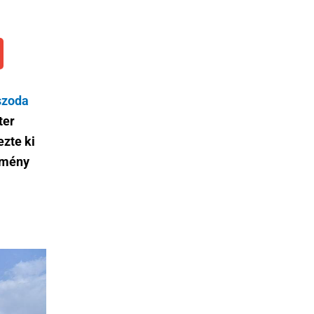
szoda
ter
ezte ki
ítmény