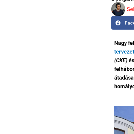
Se
Fac
Nagy fel
terveze
(CKE)
és
felhábor
átadása 
homályo