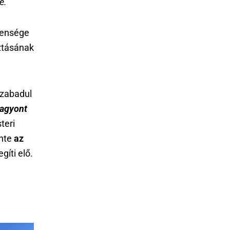
e.”
lensége
ztásának
szabadul
vagyont
teri
inte
az
gíti elő.