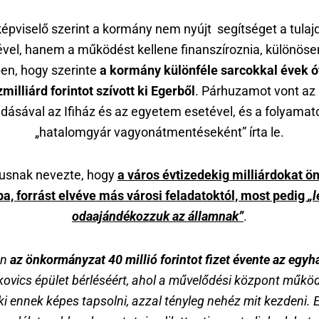
képviselő szerint a kormány nem nyújt segítséget a tulaj
ével, hanem a működést kellene finanszíroznia, különös
en, hogy szerinte
a kormány különféle sarcokkal évek ó
zmilliárd forintot szívott ki Egerből
. Párhuzamot vont az
dásával az Ifiház és az egyetem esetével, és a folyamat
„hatalomgyár vagyonátmentéseként” írta le.
kusnak nevezte, hogy
a város évtizedekig milliárdokat ön
a, forrást elvéve más városi feladatoktól, most pedig
„l
odaajándékozzuk az államnak”
.
en
az önkormányzat 40 millió forintot fizet évente az egy
kovics épület bérléséért, ahol a művelődési központ működ
ki ennek képes tapsolni, azzal tényleg nehéz mit kezdeni. 