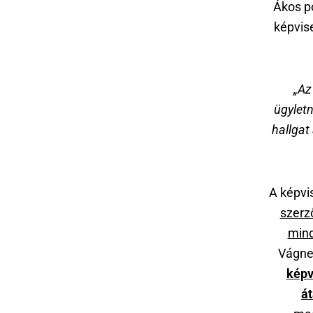
Ákos p
képvis
„Az
ügyletn
hallgat
A képvi
szerz
mind
Vágne
képv
át