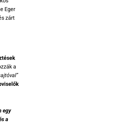
Ákos
te Eger
és zárt
sztések
ozzák a
ajtóval”
pviselők
n egy
és a