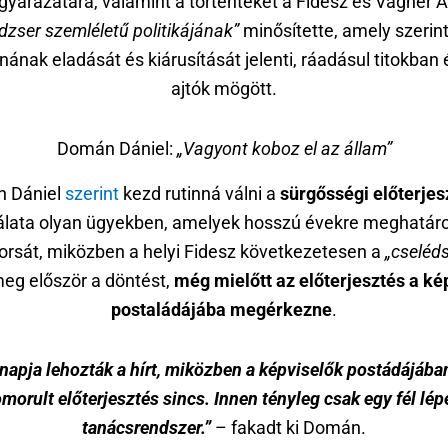
yarázatára, valamint a történteket a Fidesz és Vágner 
zser szemléletű politikájának”
minősítette, amely szerin
ának eladását és kiárusítását jelenti, ráadásul titokban 
ajtók mögött.
Domán Dániel:
„Vagyont koboz el az állam”
 Dániel
szerint
kezd rutinná válni a
sürgősségi előterje
lata olyan ügyekben, amelyek hosszú évekre meghatár
orsát, miközben a helyi Fidesz következetesen a
„cseléds
meg először a döntést,
még mielőtt az előterjesztés a ké
postaládájába megérkezne
.
 napja lehozták a hírt, miközben a képviselők postádájába
morult előterjesztés sincs. Innen tényleg csak egy fél lép
tanácsrendszer.”
– fakadt ki Domán.