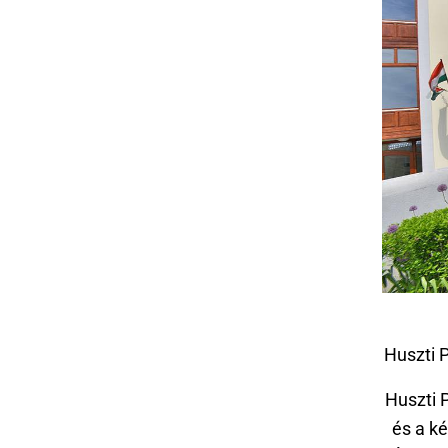
Huszti 
Huszti 
és a k