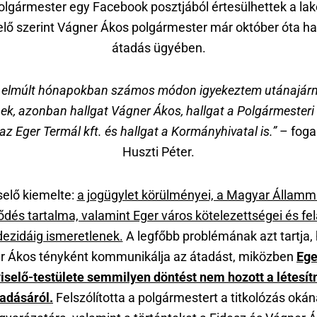
olgármester egy Facebook posztjából értesülhettek a lak
elő szerint Vágner Ákos polgármester már október óta hal
átadás ügyében.
 elmúlt hónapokban számos módon igyekeztem utánajárn
ek, azonban hallgat Vágner Ákos, hallgat a Polgármesteri 
 az Eger Termál kft. és hallgat a Kormányhivatal is.”
– foga
Huszti Péter.
selő kiemelte:
a jogügylet körülményei, a Magyar Államma
ődés tartalma, valamint Eger város kötelezettségei és fel
ezidáig ismeretlenek.
A legfőbb problémának azt tartja,
r Ákos tényként kommunikálja az átadást, miközben
Eg
iselő-testülete semmilyen döntést nem hozott a létesí
adásáról.
Felszólította a polgármestert a titkolózás oká