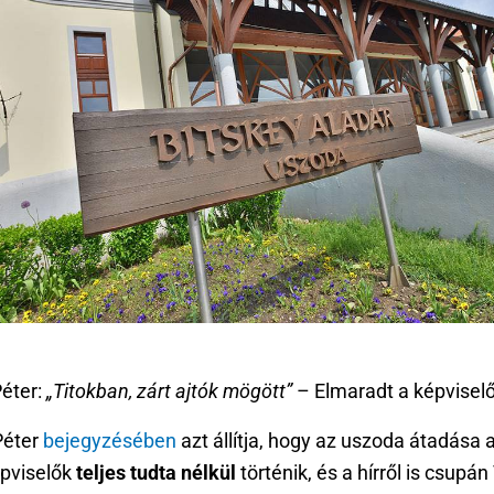
Péter:
„Titokban, zárt ajtók mögött”
– Elmaradt a képviselő
Péter
bejegyzésében
azt állítja, hogy az uszoda átadása 
épviselők
teljes tudta nélkül
történik, és a hírről is csupá