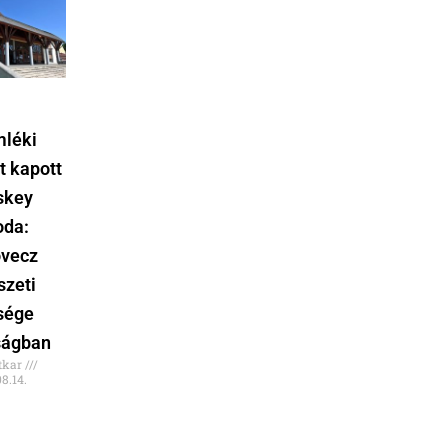
léki
t kapott
tskey
oda:
vecz
szeti
sége
ságban
tkar
8.14.