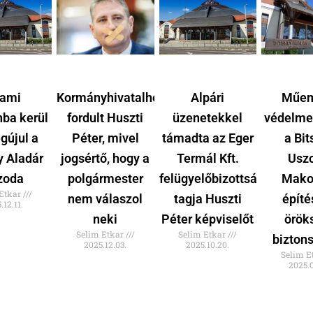
lami
Kormányhivatalhoz
Alpári
Műem
nba kerül
fordult Huszti
üzenetekkel
védelme
gújul a
Péter, mivel
támadta az Eger
a Bi
y Aladár
jogsértő, hogy a
Termál Kft.
Usz
zoda
polgármester
felügyelőbizottsági
Mako
 Etkar
nem válaszol
tagja Huszti
építé
.12.11.
neki
Péter képviselőt
örök
Selim Etkar
Selim Etkar
bizton
2025.12.03.
2025.10.20.
Selim E
2025.0