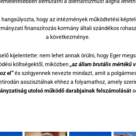
emléletesebben bemutatni a dilettantizmust aligha lehetn
hangsúlyozta, hogy az intézmények működtetési képte
rmányzati finanszírozás kormány általi szándékos rohas
a következménye.
selő kijelentette: nem lehet annak örülni, hogy Eger meg
dési költségektől, miközben
„az állam brutális mértékű 
oz el”
és szégyennek nevezte mindazt, amit a polgármes
etirodán asszisztálnak ehhez a folyamathoz, amely szer
nyzatiság utolsó működő darabjainak felszámolását
se