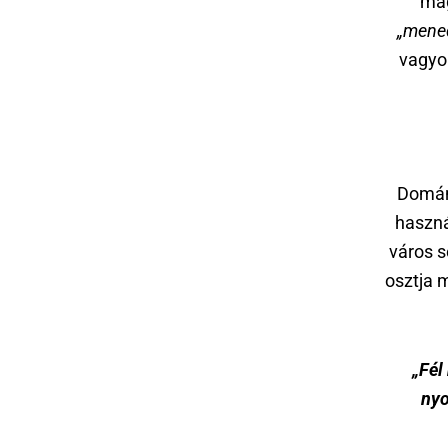
mag
„mened
vagyon
Domán
haszná
város s
osztja 
„Fél
nyo