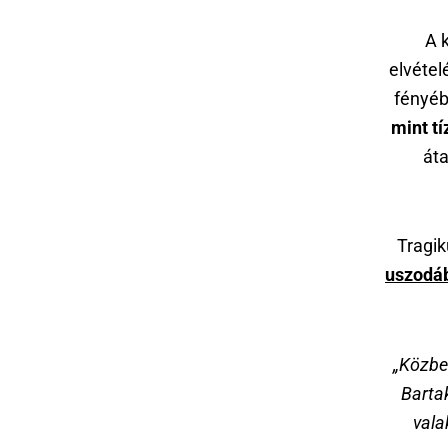
A 
elvétel
fényéb
mint tí
áta
Tragi
uszodáb
„Közb
Barta
vala