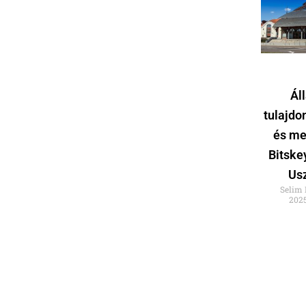
Ál
tulajdo
és me
Bitske
Us
Selim
2025