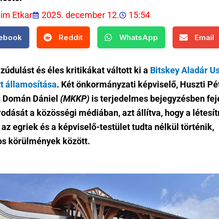
lim Etkar
2025. december 12.
15:54
ebook
Reddit
WhatsApp
Email
zúdulást és éles kritikákat váltott ki a
Bitskey Aladár U
tt államosítása
. Két önkormányzati képviselő, Huszti Pé
 Domán Dániel
(MKKP)
is terjedelmes bejegyzésben fej
odását a közösségi médiában, azt állítva, hogy a létes
az egriek és a képviselő-testület tudta nélkül történik,
s körülmények között.