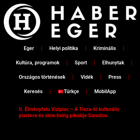
Skip
to
content
Eger
Helyi politika
Kriminális
Kultúra, programok
Sport
Elhunytak
Országos történések
Vidék
Press
Keresés
Türkçe
MobilApp
II. Élményfalu Vízipiac – A Tisza-tó kulturális
Tév
piactere és slow living piknikje Sarudon
víz
Tel