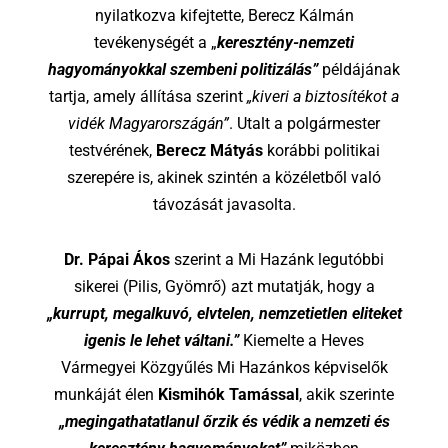
nyilatkozva kifejtette, Berecz Kálmán
tevékenységét a „
keresztény-nemzeti
hagyományokkal szembeni politizálás”
példájának
tartja, amely állítása szerint
„kiveri a biztosítékot a
vidék Magyarországán”
. Utalt a polgármester
testvérének,
Berecz Mátyás
korábbi politikai
szerepére is, akinek szintén a közéletből való
távozását javasolta.
Dr. Pápai Ákos
szerint a Mi Hazánk legutóbbi
sikerei (Pilis, Gyömrő) azt mutatják, hogy a
„kurrupt, megalkuvó, elvtelen, nemzetietlen eliteket
igenis le lehet váltani.”
Kiemelte a Heves
Vármegyei Közgyűlés Mi Hazánkos képviselők
munkáját élen
Kismihók Tamással
, akik szerinte
„megingathatatlanul őrzik és védik a nemzeti és