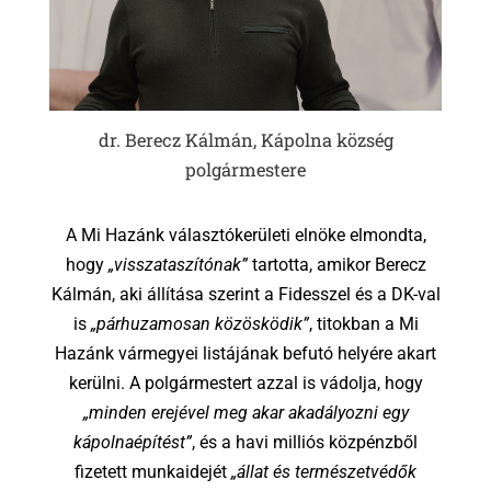
dr. Berecz Kálmán, Kápolna község
polgármestere
A Mi Hazánk választókerületi elnöke elmondta,
hogy
„visszataszítónak”
tartotta, amikor Berecz
Kálmán, aki állítása szerint a Fidesszel és a DK-val
is
„párhuzamosan közösködik”
, titokban a Mi
Hazánk vármegyei listájának befutó helyére akart
kerülni. A polgármestert azzal is vádolja, hogy
„minden erejével meg akar akadályozni egy
kápolnaépítést”
, és a havi milliós közpénzből
fizetett munkaidejét
„állat és természetvédők