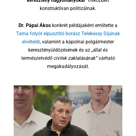
keresztény hagyományokat”
miközben
konstruktívan politizálnak.
Dr. Pápai Ákos
konkrét példájaként említette a
Tarna folyót elpusztító borász Telekessy Díjának
elvételét
, valamint a kápolnai polgármester
keresztényüldözésének és az
„állat és
természetvédő civilek zaklatásának”
várható
megakadályozását.