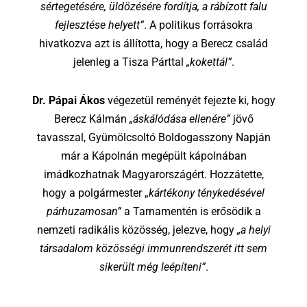
sértegetésére, üldözésére fordítja, a rábízott falu
fejlesztése helyett”
. A politikus forrásokra
hivatkozva azt is állította, hogy a Berecz család
jelenleg a Tisza Párttal
„kokettál”
.
Dr. Pápai Ákos
végezetül reményét fejezte ki, hogy
Berecz Kálmán
„áskálódása ellenére”
jövő
tavasszal, Gyümölcsoltó Boldogasszony Napján
már a Kápolnán megépült kápolnában
imádkozhatnak Magyarországért. Hozzátette,
hogy a polgármester „
kártékony ténykedésével
párhuzamosan”
a Tarnamentén is erősödik a
nemzeti radikális közösség, jelezve, hogy
„a helyi
társadalom közösségi immunrendszerét itt sem
sikerült még leépíteni”
.