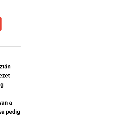
sztán
ezet
ég
van a
sa pedig