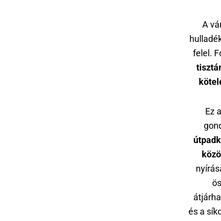
A vár
hulladé
felel. 
tisztá
kötel
Ez a
gond
útpadka
közöt
nyírás
ös
átjárha
és a sík