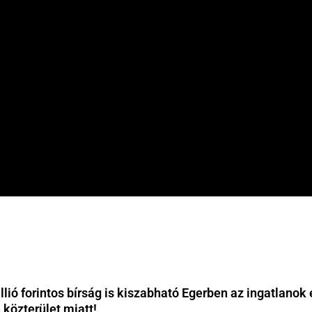
llió forintos bírság is kiszabható Egerben az ingatlanok e
 közterület miatt!