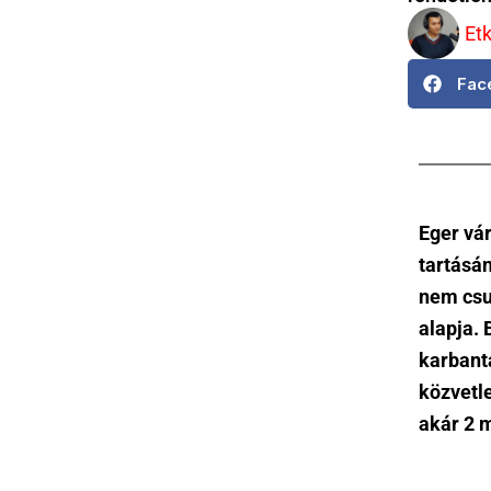
Et
Fac
Eger vár
tartásá
nem csu
alapja. 
karbant
közvetl
akár 2 m