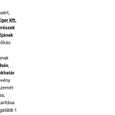
ásért,
ger Kft.
etrészek
lójának
őírás.
osnak
dsáv,
lekhatár
sövény
 szemét
sa,
karítása
egalább 1