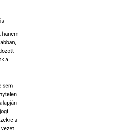
ás
s, hanem
 abban,
dozott
nk a
re sem
nytelen
alapján
 jogi
Ezekre a
 vezet