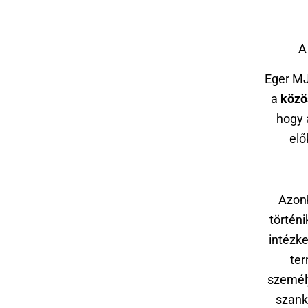
A
Eger MJ
a
közö
hogy 
elő
Azonb
történ
intézk
te
személ
szank