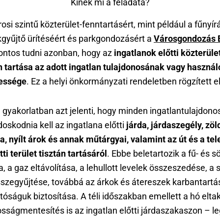
Kinek mi a feladata?
osi szintű közterület-fenntartásért, mint például a fűnyír
kgyűjtő ürítéséért és parkgondozásért a
Városgondozás E
Fontos tudni azonban, hogy az
ingatlanok előtti közterül
n tartása az adott ingatlan tulajdonosának vagy haszná
essége
. Ez a helyi önkormányzati rendeletben rögzített el
 gyakorlatban azt jelenti, hogy minden ingatlantulajdon
oskodnia kell az ingatlana előtti
járda, járdaszegély, zöl
, nyílt árok és annak műtárgyai, valamint az út és a te
ti terület tisztán tartásáról
. Ebbe beletartozik a fű- és 
a, a gaz eltávolítása, a lehullott levelek összeszedése, a
szegyűjtése, továbbá az árkok és átereszek karbantartá
tóságuk biztosítása. A téli időszakban emellett a hó elta
osságmentesítés is az ingatlan előtti járdaszakaszon – l