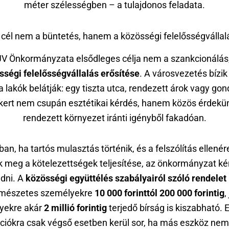
méter szélességben – a tulajdonos feladata.
 cél nem a büntetés, hanem a közösségi felelősségvállal
V Önkormányzata elsődleges célja nem a szankcionálá
sségi felelősségvállalás erősítése
. A városvezetés bízik
a lakók belátják: egy tiszta utca, rendezett árok vagy gon
kert nem csupán esztétikai kérdés, hanem közös érdekü
rendezett környezet iránti igényből fakadóan.
an, ha tartós mulasztás történik, és a felszólítás ellené
ik meg a kötelezettségek teljesítése, az önkormányzat ké
edni. A
közösségi együttélés szabályairól szóló rendelet
rmészetes személyekre
10 000 forinttól 200 000 forintig
,
yekre akár
2 millió forintig
terjedő bírság is kiszabható. 
ciókra csak végső esetben kerül sor, ha más eszköz nem