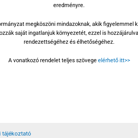
eredményre.
rmányzat megköszöni mindazoknak, akik figyelemmel kí
zzák saját ingatlanjuk környezetét, ezzel is hozzájárulv
rendezettségéhez és élhetőségéhez.
A vonatkozó rendelet teljes szövege
elérhető itt>>
 tájékoztató