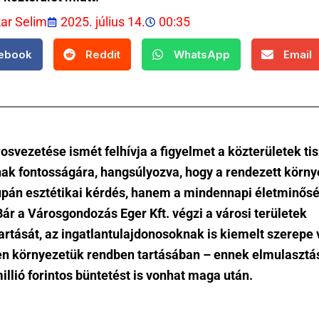
kar Selim
2025. július 14.
00:35
ebook
Reddit
WhatsApp
Email
osvezetése ismét felhívja a figyelmet a közterületek ti
nak fontosságára, hangsúlyozva, hogy a rendezett körny
pán esztétikai kérdés, hanem a mindennapi életminős
Bár a Városgondozás Eger Kft. végzi a városi területek
artását, az ingatlantulajdonosoknak is kiemelt szerepe 
en környezetük rendben tartásában – ennek elmulasztá
illió forintos büntetést is vonhat maga után.