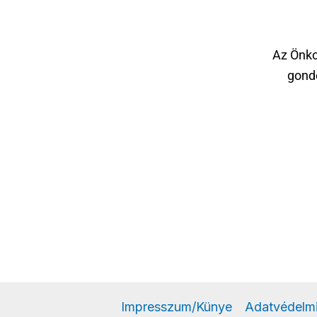
Az Önko
gondo
Impresszum/Künye
Adatvédelmi