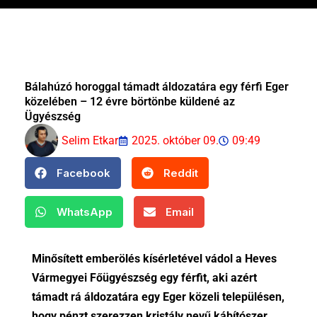
Bálahúzó horoggal támadt áldozatára egy férfi Eger
közelében – 12 évre börtönbe küldené az
Ügyészség
Selim Etkar
2025. október 09.
09:49
Facebook
Reddit
WhatsApp
Email
Minősített emberölés kísérletével vádol a Heves
Vármegyei Főügyészség egy férfit, aki azért
támadt rá áldozatára egy Eger közeli településen,
hogy pénzt szerezzen kristály nevű kábítószer