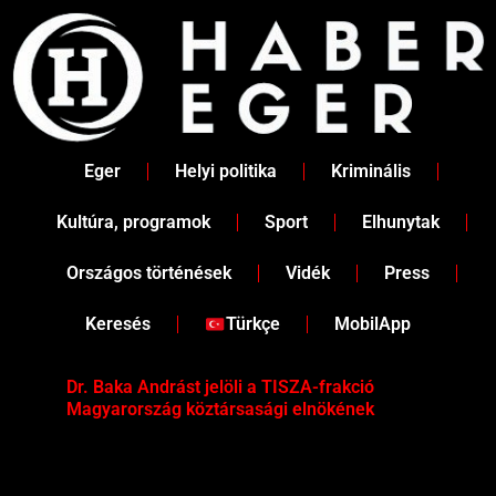
Skip
to
content
Eger
Helyi politika
Kriminális
Kultúra, programok
Sport
Elhunytak
Országos történések
Vidék
Press
Keresés
Türkçe
MobilApp
Dr. Baka Andrást jelöli a TISZA-frakció
„Ha
Magyarország köztársasági elnökének
Mar