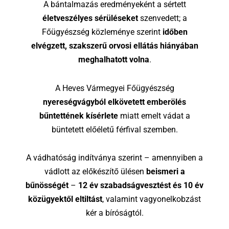
A bántalmazás eredményeként a sértett
életveszélyes sérüléseket
szenvedett; a
Főügyészség közleménye szerint
időben
elvégzett, szakszerű orvosi ellátás hiányában
meghalhatott volna
.
A Heves Vármegyei Főügyészség
nyereségvágyból elkövetett emberölés
bűntettének kísérlete
miatt emelt vádat a
büntetett előéletű férfival szemben.
A vádhatóság indítványa szerint – amennyiben a
vádlott az előkészítő ülésen
beismeri a
bűnösségét
–
12 év szabadságvesztést és 10 év
közügyektől eltiltást
, valamint vagyonelkobzást
kér a bíróságtól.