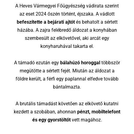
A Heves Vármegyei Főügyészség vádirata szerint
az eset 2024 őszén történt, éjszaka. A vádlott
befeszítette a bejárati ajtót
és behatolt a sértett
házába. A zajra felébredő áldozat a konyhában
szembesült az elkövetővel, aki arcát egy
konyharuhával takarta el.
A támadó ezután egy
bálahúzó horoggal
többször
megütötte a sértett fejét. Miután az áldozat a
földre került, a férfi egy paplannal elfedve tovább
bántalmazta.
A brutális támadást követően az elkövető kutatni
kezdett a szobában, ahonnan
pénzt, mobiltelefont
és egy gyorstöltőt
vett magához.