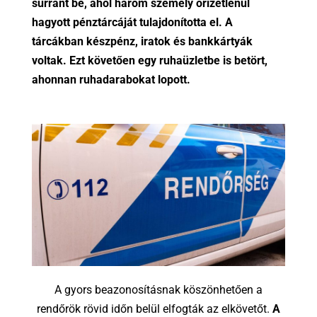
surrant be, ahol három személy őrizetlenül
hagyott pénztárcáját tulajdonította el. A
tárcákban készpénz, iratok és bankkártyák
voltak. Ezt követően egy ruhaüzletbe is betört,
ahonnan ruhadarabokat lopott.
A gyors beazonosításnak köszönhetően a
rendőrök rövid időn belül elfogták az elkövetőt.
A