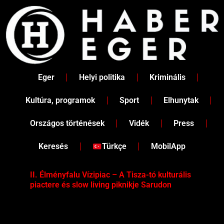
Skip
to
content
Eger
Helyi politika
Kriminális
Kultúra, programok
Sport
Elhunytak
Országos történések
Vidék
Press
Keresés
Türkçe
MobilApp
II. Élményfalu Vízipiac – A Tisza-tó kulturális
Tév
piactere és slow living piknikje Sarudon
víz
Tel