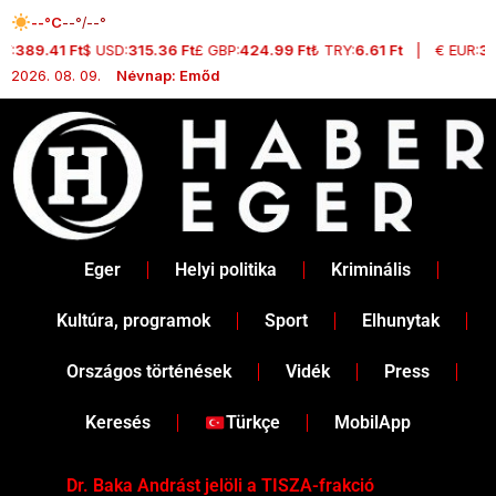
Skip
--°C
--°/--°
to
F:
389.41 Ft
$ USD:
315.36 Ft
£ GBP:
424.99 Ft
₺ TRY:
6.61 Ft
|
€ EUR:
364
content
2026. 08. 09.
Névnap: Emőd
Eger
Helyi politika
Kriminális
Kultúra, programok
Sport
Elhunytak
Országos történések
Vidék
Press
Keresés
Türkçe
MobilApp
Dr. Baka Andrást jelöli a TISZA-frakció
„Ha