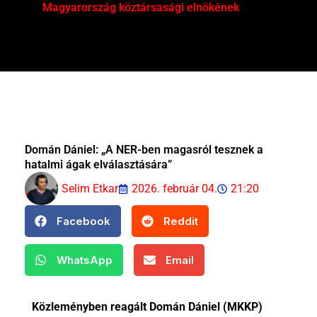
Magyarország köztársasági elnökének
Mar
Domán Dániel: „A NER-ben magasról tesznek a
hatalmi ágak elválasztására”
Selim Etkar
2026. február 04.
21:20
Facebook
Reddit
WhatsApp
Email
Közleményben reagált Domán Dániel (MKKP)