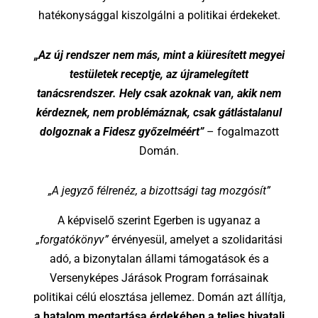
hatékonysággal kiszolgálni a politikai érdekeket.
„Az új rendszer nem más, mint a kiüresített megyei
testületek receptje, az újramelegített
tanácsrendszer. Hely csak azoknak van, akik nem
kérdeznek, nem problémáznak, csak gátlástalanul
dolgoznak a Fidesz győzelméért”
– fogalmazott
Domán.
„A jegyző félrenéz, a bizottsági tag mozgósít”
A képviselő szerint Egerben is ugyanaz a
„forgatókönyv”
érvényesül, amelyet a szolidaritási
adó, a bizonytalan állami támogatások és a
Versenyképes Járások Program forrásainak
politikai célú elosztása jellemez. Domán azt állítja,
a hatalom megtartása érdekében a teljes hivatali