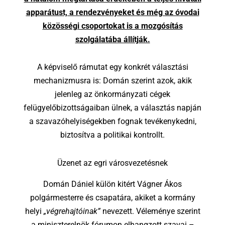
apparátust, a rendezvényeket és még az óvodai
közösségi csoportokat is a mozgósítás
szolgálatába állítják.
A képviselő rámutat egy konkrét választási
mechanizmusra is: Domán szerint azok, akik
jelenleg az önkormányzati cégek
felügyelőbizottságaiban ülnek, a választás napján
a szavazóhelyiségekben fognak tevékenykedni,
biztosítva a politikai kontrollt.
Üzenet az egri városvezetésnek
Domán Dániel külön kitért Vágner Ákos
polgármesterre és csapatára, akiket a kormány
helyi
„végrehajtóinak”
nevezett. Véleménye szerint
a miniszterelnök fórumon elhangzott szavai –