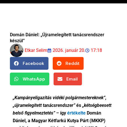
Domán Dániel: „Újramelegített tanácsrendszer
készül”
Etkar Selim
2026. január 20.
17:18
Facebook
Reddit
WhatsApp
Email
„Kampányeligazítás vidéki polgármestereknek”
,
„újramelegített tanácsrendszer”
és
„kétségbeesett
belső figyelmeztetés”
– így
értékelte
Domán
Dániel, a Magyar Kétfarkú Kutya Párt (MKKP)