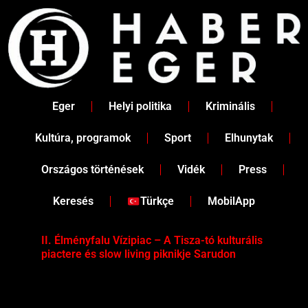
Skip
to
content
Eger
Helyi politika
Kriminális
Kultúra, programok
Sport
Elhunytak
Országos történések
Vidék
Press
Keresés
Türkçe
MobilApp
II. Élményfalu Vízipiac – A Tisza-tó kulturális
Tév
piactere és slow living piknikje Sarudon
víz
Tel