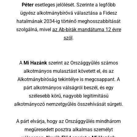
Péter
esetleges jelölését. Szerinte a legfőbb
ügyész alkotmánybíróvá választása a Fidesz
hatalmának 2034-ig történő meghosszabbítását
szolgálná, mivel
az Ab-bírák mandátuma 12 évre
szól
.
A
Mi Hazánk
szerint az Országgyűlés számos
alkotmányos mulasztást követett el, és az
Alkotmánybíróság tekintélye is megcsappant. A
párt alkotmányos válságról beszél, és egy
szélesebb körű, nagyobb legitimitású
alkotmányozó nemzetgyűlés összehívását sürgeti.
A párt elvárja, hogy az Országgyűlés mindhárom
megüresedett posztra alkalmas személyt