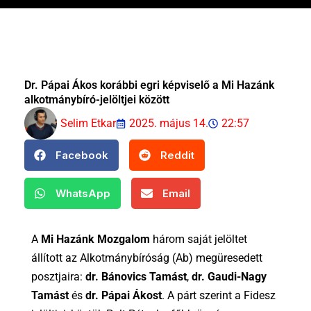
Dr. Pápai Ákos korábbi egri képviselő a Mi Hazánk
alkotmánybíró-jelöltjei között
Selim Etkar
2025. május 14.
22:57
Facebook
Reddit
WhatsApp
Email
A
Mi Hazánk Mozgalom
három saját jelöltet
állított az Alkotmánybíróság (Ab) megüresedett
posztjaira:
dr. Bánovics Tamást
,
dr. Gaudi-Nagy
Tamást
és
dr. Pápai Ákost
. A párt szerint a Fidesz