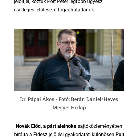
jelöltjei, köztük Polt Péter legfőbb ügyész
esetleges jelölése, elfogadhatatlanok.
Dr. Pápai Ákos - Fotó: Berán Dániel/Heves
Megyei Hírlap
Novák Előd, a párt alelnöke
sajtóközleményében
bírálta a Fidesz jelölési gyakorlatát, különösen
Polt