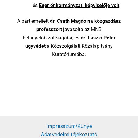
és
Eger önkormányzati képviselője volt
.
A párt emellett
dr. Csath Magdolna közgazdász
professzort
javasolta az MNB
Felügyelőbizottságába, és
dr. László Péter
ügyvédet
a Közszolgálati Közalapítvány
Kuratóriumába.
Impresszum/Künye
Adatvédelmi tájékoztató