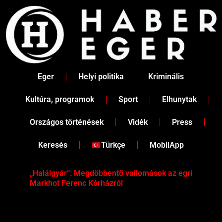
Skip
to
content
Eger
Helyi politika
Kriminális
Kultúra, programok
Sport
Elhunytak
Országos történések
Vidék
Press
Keresés
Türkçe
MobilApp
„Halálgyár”: Megdöbbentő vallomások az egri
Hús
Markhot Ferenc Kórházról
az 