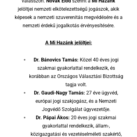
válasszon.
Novák Előd
szerint a
Mi Hazánk
jelöltjei nemzeti elkötelezettségű jogászok, akik
képesek a nemzeti szuverenitás megvédésére és a
nemzeti érdekű jogalkotás érvényesítésére.
A Mi Hazánk jelöltjei:
Dr. Bánovics Tamás:
Közel 40 éves jogi
szakmai gyakorlattal rendelkezik, és
korábban az Országos Választási Bizottság
tagja volt.
Dr. Gaudi-Nagy Tamás:
27 éve ügyvéd,
európai jogi szakjogász, és a Nemzeti
Jogvédő Szolgálat ügyvezetője.
Dr. Pápai Ákos:
20 éves jogi szakmai
gyakorlattal rendelkezik, állam-,
közigazgatási és vezetéselméleti szakértő,