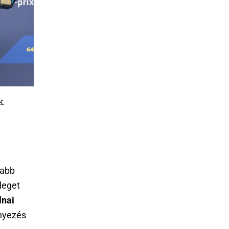
k
sabb
leget
lnai
ényezés