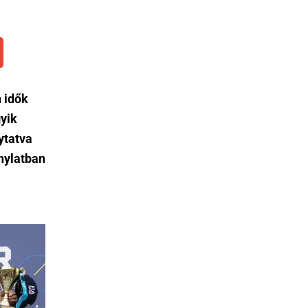
 idők
yik
ytatva
nylatban