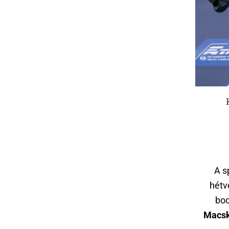
A s
hétv
boc
Macsk