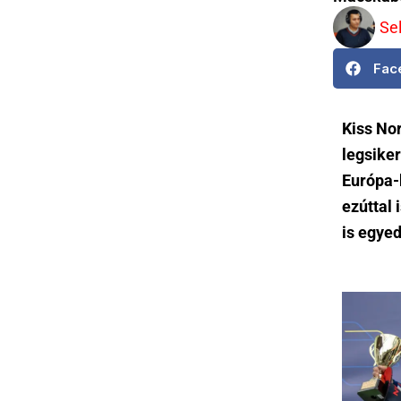
Se
Fac
Kiss No
legsike
Európa-b
ezúttal
is egyed