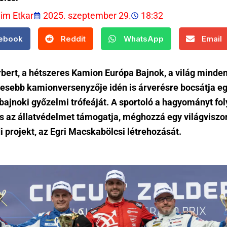
lim Etkar
2025. szeptember 29.
18:32
ebook
Reddit
WhatsApp
Email
rbert, a hétszeres Kamion Európa Bajnok, a világ minden
resebb kamionversenyzője idén is árverésre bocsátja eg
ajnoki győzelmi trófeáját. A sportoló a hagyományt fol
 is az állatvédelmet támogatja, méghozzá egy világviszo
i projekt, az Egri Macskabölcsi létrehozását.