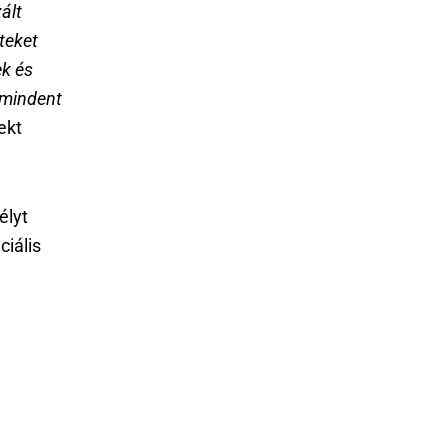
ált
teket
ek és
 mindent
ekt
élyt
ciális