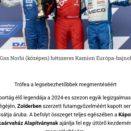
Kiss Norbi (középen) hétszeres Kamion Európa-bajno
Trófea a legsebezhetőbbek megmentéséért
portág élő legendája a 2024-es szezon egyik legizgalma
égéjén,
Zolderben
szerzett futamgyőzelméért kapott ser
sátja áruba. A befolyt összeget teljes egészében a
Kápo
aárvaház Alapítványnak
ajánlja fel egy úttörő kezdem