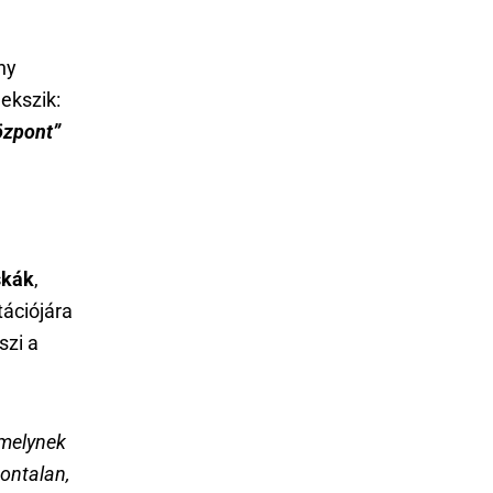
ny
ekszik:
özpont”
skák
,
tációjára
szi a
amelynek
ontalan,