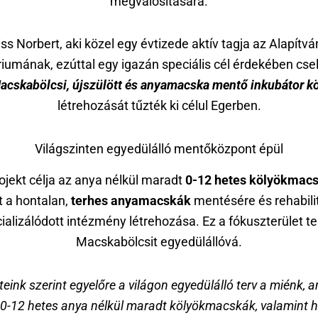
megvalósítására.
iss Norbert, aki közel egy évtizede aktív tagja az Alapítvá
riumának, ezúttal egy igazán speciális cél érdekében csel
acskabölcsi, újszülött és anyamacska mentő inkubátor k
létrehozását tűzték ki célul Egerben.
Világszinten egyedülálló mentőközpont épül
ojekt célja az anya nélkül maradt
0-12 hetes kölyökmac
t a hontalan,
terhes anyamacskák
mentésére és rehabili
ializálódott intézmény létrehozása. Ez a fókuszterület te
Macskabölcsit egyedülállóvá.
teink szerint egyelőre a világon egyedülálló terv a miénk, 
 0-12 hetes anya nélkül maradt kölyökmacskák, valamint h