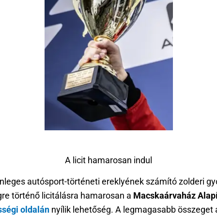
A licit hamarosan indul
nleges autósport-történeti ereklyének számító zolderi g
gre történő licitálásra hamarosan a
Macskaárvaház Alapí
ségi oldalán
nyílik lehetőség. A legmagasabb összeget 