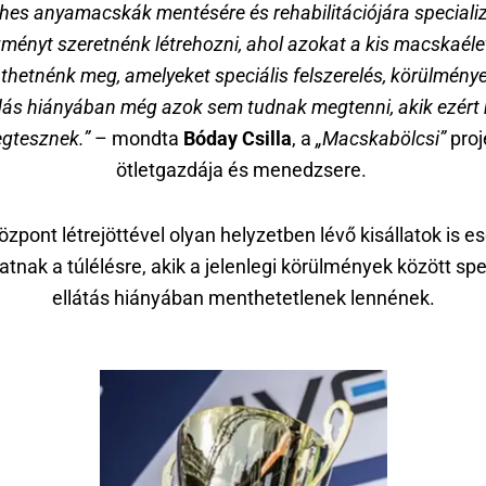
rhes anyamacskák mentésére és rehabilitációjára specializ
zményt szeretnénk létrehozni, ahol azokat a kis macskaéle
hetnénk meg, amelyeket speciális felszerelés, körülmény
ás hiányában még azok sem tudnak megtenni, akik ezért
gtesznek.”
– mondta
Bóday Csilla
, a
„Macskabölcsi”
proj
ötletgazdája és menedzsere.
özpont létrejöttével olyan helyzetben lévő kisállatok is es
tnak a túlélésre, akik a jelenlegi körülmények között spe
ellátás hiányában menthetetlenek lennének.