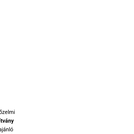
yőzelmi
tvány
ajánló