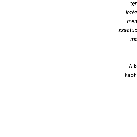
te
inté
ment
szaktud
me
A k
kapha