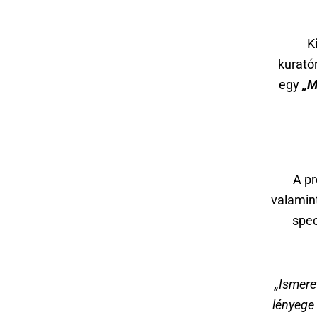
K
kurató
egy
„M
A pr
valamin
spec
„Ismere
lényege