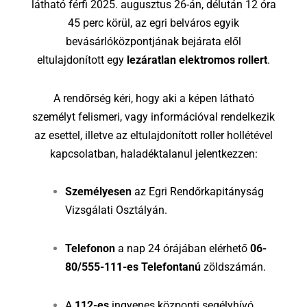
látható férfi 2025. augusztus 26-án, délután 12 óra
45 perc körül, az egri belváros egyik
bevásárlóközpontjának bejárata elől
eltulajdonított egy
lezáratlan elektromos rollert
.
A rendőrség kéri, hogy aki a képen látható
személyt felismeri, vagy információval rendelkezik
az esettel, illetve az eltulajdonított roller hollétével
kapcsolatban, haladéktalanul jelentkezzen:
Személyesen
az Egri Rendőrkapitányság
Vizsgálati Osztályán.
Telefonon
a nap 24 órájában elérhető
06-
80/555-111-es Telefontanú
zöldszámán.
A
112-es
ingyenes központi segélyhívó