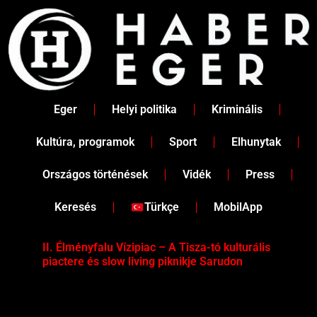
Skip
to
content
Eger
Helyi politika
Kriminális
Kultúra, programok
Sport
Elhunytak
Országos történések
Vidék
Press
Keresés
Türkçe
MobilApp
II. Élményfalu Vízipiac – A Tisza-tó kulturális
Tév
piactere és slow living piknikje Sarudon
víz
Tel