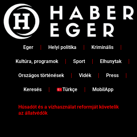
Skip
to
content
Eger
Helyi politika
Kriminális
Kultúra, programok
Sport
Elhunytak
Országos történések
Vidék
Press
Keresés
Türkçe
MobilApp
Húsadót és a vízhasználat reformját követelik
Két
az állatvédők
Köz
iga