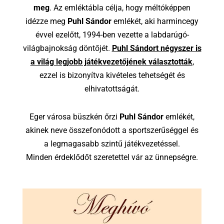
meg
. Az emléktábla célja, hogy méltóképpen
idézze meg
Puhl Sándor
emlékét, aki harmincegy
évvel ezelőtt, 1994-ben vezette a labdarúgó-
világbajnokság döntőjét.
Puhl Sándort négyszer is
a világ legjobb játékvezetőjének választották
,
ezzel is bizonyítva kivételes tehetségét és
elhivatottságát.
Eger városa büszkén őrzi
Puhl Sándor
emlékét,
akinek neve összefonódott a sportszerűséggel és
a legmagasabb szintű játékvezetéssel.
Minden érdeklődőt szeretettel vár az ünnepségre.