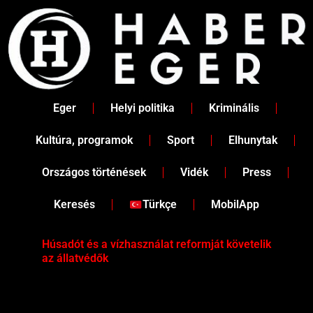
Skip
to
content
Eger
Helyi politika
Kriminális
Kultúra, programok
Sport
Elhunytak
Országos történések
Vidék
Press
Keresés
Türkçe
MobilApp
Húsadót és a vízhasználat reformját követelik
Két
az állatvédők
Köz
iga