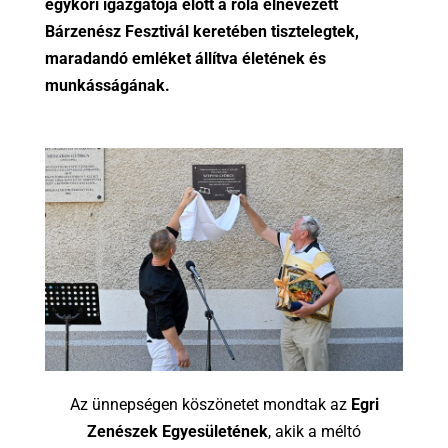
egykori igazgatója előtt a róla elnevezett
Bárzenész Fesztivál keretében tisztelegtek,
maradandó emléket állítva életének és
munkásságának.
Az ünnepségen köszönetet mondtak az
Egri
Zenészek Egyesületének
, akik a méltó