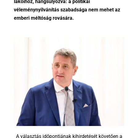
lakóihoz, hangsúlyozva: a politikai
véleménynyilvánítás szabadsága nem mehet az
emberi méltóság rovására.
A választás időpontjának kihirdetését követően a