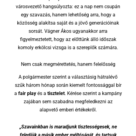
városvezető hangsúlyozta: ez a nap nem csupán
egy szavazás, hanem lehetőség arra, hogy a
közösség alakítsa saját és a jövő generációinak
sorsát. Vágner Ákos ugyanakkor arra
figyelmeztetett, hogy az előttünk álló időszak
komoly erkölcsi vizsga is a szereplők számára.
Nem csak megmérettetés, hanem felelősség
A polgármester szerint a választásig hátralévő
szűk három hónap során kiemelt fontossággal bír
a
fair play
és a
tisztelet
. Kérése szerint a kampány
zajában sem szabadna megfeledkezni az
alapvető emberi értékekről.
„Szavainkban is maradjunk tisztességesek, ne
feledjük a másik ember méltóságát, és tartsuk