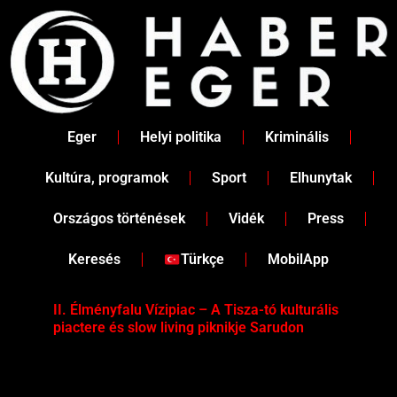
Skip
to
content
Eger
Helyi politika
Kriminális
Kultúra, programok
Sport
Elhunytak
Országos történések
Vidék
Press
Keresés
Türkçe
MobilApp
II. Élményfalu Vízipiac – A Tisza-tó kulturális
Tév
piactere és slow living piknikje Sarudon
víz
Tel