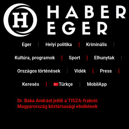
Skip
to
content
Eger
Helyi politika
Kriminális
Kultúra, programok
Sport
Elhunytak
Országos történések
Vidék
Press
Keresés
Türkçe
MobilApp
Dr. Baka Andrást jelöli a TISZA-frakció
„Ha
Magyarország köztársasági elnökének
Mar