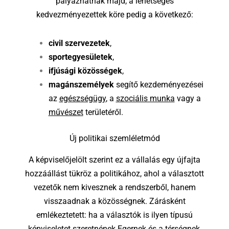
pályázhatnak majd, a lehetséges
kedvezményezettek köre pedig a következő:
civil szervezetek
,
sportegyesületek
,
ifjúsági közösségek
,
magánszemélyek
segítő kezdeményezései
az
egészségügy
, a
szociális munka
vagy a
művészet
területéről.
Új politikai szemléletmód
A képviselőjelölt szerint ez a vállalás egy újfajta
hozzáállást tükröz a politikához, ahol a választott
vezetők nem kivesznek a rendszerből, hanem
visszaadnak a közösségnek. Zárásként
emlékeztetett: ha a választók is ilyen típusú
képviseletet szeretnének Egernek és a térségnek,