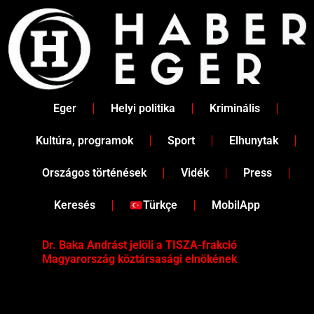
Skip
to
content
Eger
Helyi politika
Kriminális
Kultúra, programok
Sport
Elhunytak
Országos történések
Vidék
Press
Keresés
Türkçe
MobilApp
Dr. Baka Andrást jelöli a TISZA-frakció
„Ha
Magyarország köztársasági elnökének
Mar