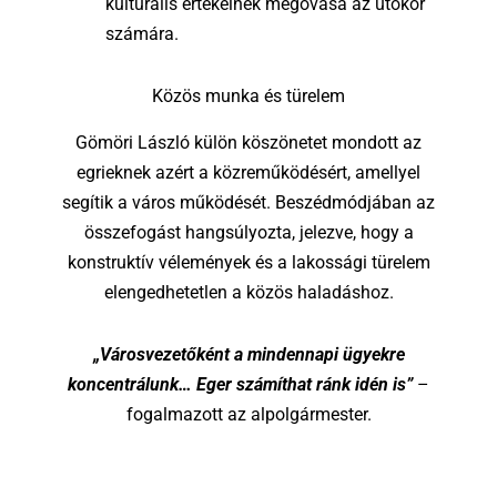
kulturális értékeinek megóvása az utókor
számára.
Közös munka és türelem
Gömöri László külön köszönetet mondott az
egrieknek azért a közreműködésért, amellyel
segítik a város működését. Beszédmódjában az
összefogást hangsúlyozta, jelezve, hogy a
konstruktív vélemények és a lakossági türelem
elengedhetetlen a közös haladáshoz.
„Városvezetőként a mindennapi ügyekre
koncentrálunk… Eger számíthat ránk idén is”
–
fogalmazott az alpolgármester.