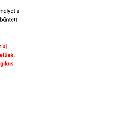
 melyet a
 bűntett
 új
etűek,
agikus