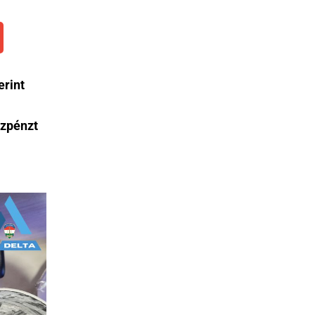
erint
szpénzt