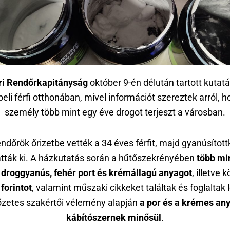
ri Rendőrkapitányság
október 9-én délután tartott kutat
beli férfi otthonában, mivel információt szereztek arról, h
személy több mint egy éve drogot terjeszt a városban.
endőrök őrizetbe vették a 34 éves férfit, majd gyanúsított
atták ki. A házkutatás során a hűtőszekrényében
több mi
roggyanús, fehér port és krémállagú anyagot
, illetve 
forintot
, valamint műszaki cikkeket találtak és foglaltak 
őzetes szakértői vélemény alapján
a por és a krémes an
kábítószernek minősül
.