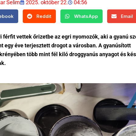
kar Selim
2025. október 22.
04:56
ebook
Reddit
WhatsApp
Email
i férfit vettek őrizetbe az egri nyomozók, aki a gyanú sz
t egy éve terjesztett drogot a városban. A gyanúsított
krényében több mint fél kiló droggyanús anyagot és ké
ak.