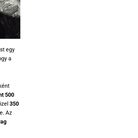
ást egy
ogy a
ként
nt 500
közel
350
le. Az
yag