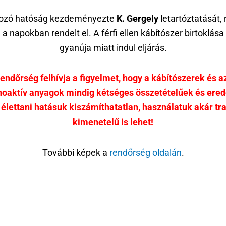
ozó hatóság kezdeményezte
K. Gergely
letartóztatását,
 a napokban rendelt el. A férfi ellen kábítószer birtoklása
gyanúja miatt indul eljárás.
rendőrség felhívja a figyelmet, hogy a kábítószerek és az
hoaktív anyagok mindig kétséges összetételűek és ered
 élettani hatásuk kiszámíthatatlan, használatuk akár tr
kimenetelű is lehet!
További képek a
rendőrség oldalán
.