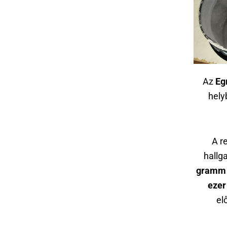
Az
Eg
hely
A r
hallg
gramm d
ezer 
el