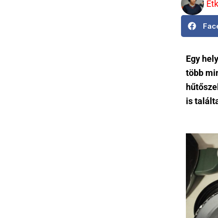
Et
Fac
Egy hely
több min
hűtősze
is talált