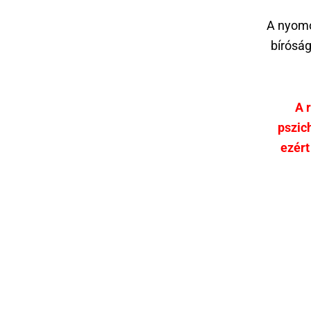
A nyom
bíróság
A 
pszic
ezért