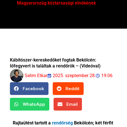
Magyarország köztársasági elnökének
Mar
Kábítószer-kereskedőket fogtak Bekölcén:
lőfegyvert is találtak a rendőrök – (Videóval)
Selim Etkar
2025. szeptember 28.
19:06
Facebook
Reddit
WhatsApp
Email
Rajtaütést tartott a
rendőrség
Bekölcén; két férfit