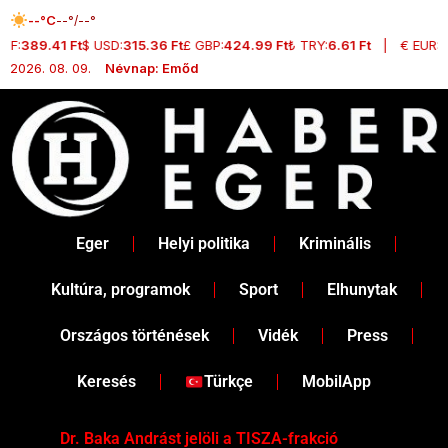
Skip
--°C
--°/--°
to
HF:
389.41 Ft
$ USD:
315.36 Ft
£ GBP:
424.99 Ft
₺ TRY:
6.61 Ft
|
€ EUR:
3
content
2026. 08. 09.
Névnap: Emőd
Eger
Helyi politika
Kriminális
Kultúra, programok
Sport
Elhunytak
Országos történések
Vidék
Press
Keresés
Türkçe
MobilApp
Dr. Baka Andrást jelöli a TISZA-frakció
„Ha