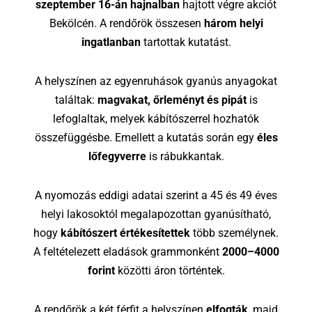
szeptember 16-án hajnalban
hajtott végre akciót
Bekölcén. A rendőrök összesen
három helyi
ingatlanban
tartottak kutatást.
A helyszínen az egyenruhások gyanús anyagokat
találtak:
magvakat, őrleményt és pipát
is
lefoglaltak, melyek kábítószerrel hozhatók
összefüggésbe. Emellett a kutatás során egy
éles
lőfegyverre
is rábukkantak.
A nyomozás eddigi adatai szerint a 45 és 49 éves
helyi lakosoktól megalapozottan gyanúsítható,
hogy
kábítószert értékesítettek
több személynek.
A feltételezett eladások grammonként
2000–4000
forint
közötti áron történtek.
A rendőrök a két férfit a helyszínen
elfogták
, majd