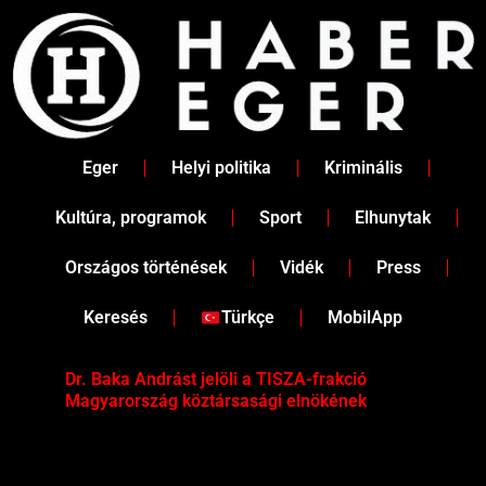
Skip
to
content
Eger
Helyi politika
Kriminális
Kultúra, programok
Sport
Elhunytak
Országos történések
Vidék
Press
Keresés
Türkçe
MobilApp
Dr. Baka Andrást jelöli a TISZA-frakció
„Ha
Magyarország köztársasági elnökének
Mar