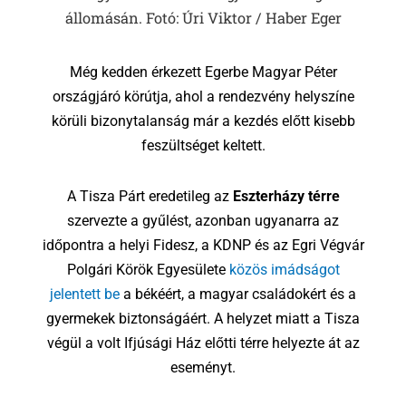
állomásán. Fotó: Úri Viktor / Haber Eger
Még kedden érkezett Egerbe Magyar Péter
országjáró körútja, ahol a rendezvény helyszíne
körüli bizonytalanság már a kezdés előtt kisebb
feszültséget keltett.
A
Tisza Párt
eredetileg az
Eszterházy térre
szervezte a gyűlést, azonban ugyanarra az
időpontra a helyi
Fidesz
, a
KDNP
és az
Egri Végvár
Polgári Körök Egyesülete
közös imádságot
jelentett be
a békéért, a magyar családokért és a
gyermekek biztonságáért. A helyzet miatt a Tisza
végül a volt Ifjúsági Ház előtti térre helyezte át az
eseményt.