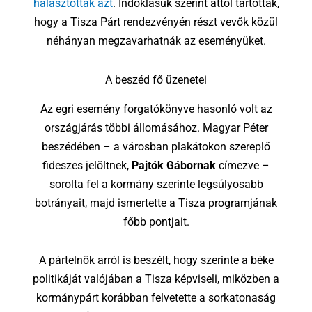
halasztották azt
. Indoklásuk szerint attól tartottak,
hogy a Tisza Párt rendezvényén részt vevők közül
néhányan megzavarhatnák az eseményüket.
A beszéd fő üzenetei
Az egri esemény forgatókönyve hasonló volt az
országjárás többi állomásához. Magyar Péter
beszédében – a városban plakátokon szereplő
fideszes jelöltnek,
Pajtók Gábornak
címezve –
sorolta fel a kormány szerinte legsúlyosabb
botrányait, majd ismertette a Tisza programjának
főbb pontjait.
A pártelnök arról is beszélt, hogy szerinte a béke
politikáját valójában a Tisza képviseli, miközben a
kormánypárt korábban felvetette a sorkatonaság