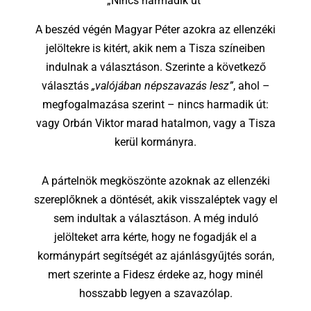
„Nincs harmadik út”
A beszéd végén Magyar Péter azokra az ellenzéki
jelöltekre is kitért, akik nem a Tisza színeiben
indulnak a választáson. Szerinte a következő
választás
„valójában népszavazás lesz”
, ahol –
megfogalmazása szerint – nincs harmadik út:
vagy
Orbán Viktor
marad hatalmon, vagy a Tisza
kerül kormányra.
A pártelnök megköszönte azoknak az ellenzéki
szereplőknek a döntését, akik visszaléptek vagy el
sem indultak a választáson. A még induló
jelölteket arra kérte, hogy ne fogadják el a
kormánypárt segítségét az ajánlásgyűjtés során,
mert szerinte a Fidesz érdeke az, hogy minél
hosszabb legyen a szavazólap.