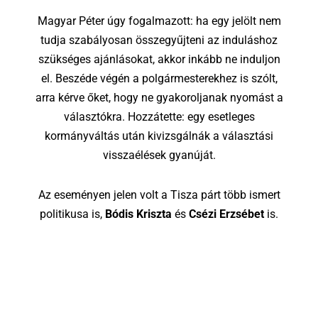
Magyar Péter úgy fogalmazott: ha egy jelölt nem
tudja szabályosan összegyűjteni az induláshoz
szükséges ajánlásokat, akkor inkább ne induljon
el. Beszéde végén a polgármesterekhez is szólt,
arra kérve őket, hogy ne gyakoroljanak nyomást a
választókra. Hozzátette: egy esetleges
kormányváltás után kivizsgálnák a választási
visszaélések gyanúját.
Az eseményen jelen volt a Tisza párt több ismert
politikusa is,
Bódis Kriszta
és
Csézi Erzsébet
is.