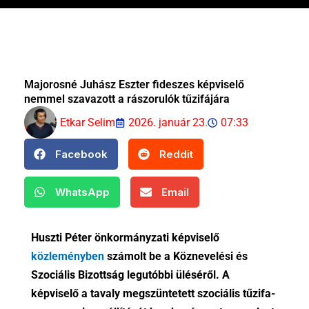
Majorosné Juhász Eszter fideszes képviselő
nemmel szavazott a rászorulók tűzifájára
Etkar Selim
2026. január 23.
07:33
Facebook
Reddit
WhatsApp
Email
Huszti Péter önkormányzati képviselő
közleményben
számolt be a Köznevelési és
Szociális Bizottság legutóbbi üléséről. A
képviselő a tavaly megszüntetett szociális tűzifa-