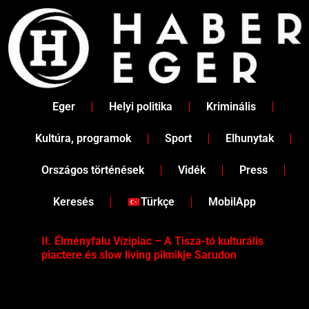
Skip
to
content
Eger
Helyi politika
Kriminális
Kultúra, programok
Sport
Elhunytak
Országos történések
Vidék
Press
Keresés
Türkçe
MobilApp
II. Élményfalu Vízipiac – A Tisza-tó kulturális
Tév
piactere és slow living piknikje Sarudon
víz
Tel