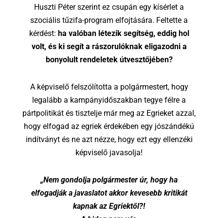
Huszti Péter szerint ez csupán egy kísérlet a
szociális tűzifa-program elfojtására. Feltette a
kérdést:
ha valóban létezik segítség, eddig hol
volt, és ki segít a rászorulóknak eligazodni a
bonyolult rendeletek útvesztőjében?
A képviselő felszólította a polgármestert, hogy
legalább a kampányidőszakban tegye félre a
pártpolitikát és tisztelje már meg az Egrieket azzal,
hogy elfogad az egriek érdekében egy jószándékú
indítványt és ne azt nézze, hogy ezt egy ellenzéki
képviselő javasolja!
„Nem gondolja polgármester úr, hogy ha
elfogadják a javaslatot akkor kevesebb kritikát
kapnak az Egriektől?!