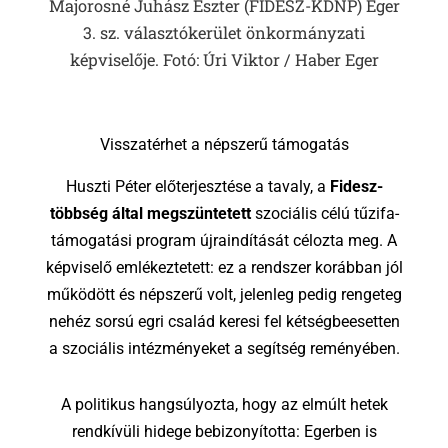
Majorosné Juhász Eszter (FIDESZ-KDNP) Eger
3. sz. választókerület önkormányzati
képviselője. Fotó: Úri Viktor / Haber Eger
Visszatérhet a népszerű támogatás
Huszti Péter előterjesztése a tavaly, a
Fidesz-
többség által megszüntetett
szociális célú tűzifa-
támogatási program újraindítását célozta meg. A
képviselő emlékeztetett: ez a rendszer korábban jól
működött és népszerű volt, jelenleg pedig rengeteg
nehéz sorsú egri család keresi fel kétségbeesetten
a szociális intézményeket a segítség reményében.
A politikus hangsúlyozta, hogy az elmúlt hetek
rendkívüli hidege bebizonyította: Egerben is