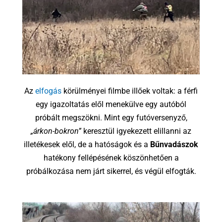
Az
elfogás
körülményei filmbe illőek voltak: a férfi
egy igazoltatás elől menekülve egy autóból
próbált megszökni. Mint egy futóversenyző,
„árkon-bokron”
keresztül igyekezett elillanni az
illetékesek elől, de a hatóságok és a
Bűnvadászok
hatékony fellépésének köszönhetően a
próbálkozása nem járt sikerrel, és végül elfogták.