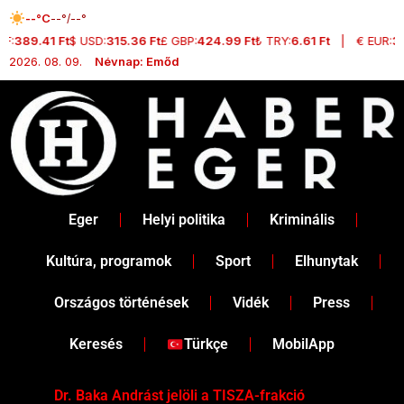
Skip
--°C
--°/--°
to
:
389.41 Ft
$ USD:
315.36 Ft
£ GBP:
424.99 Ft
₺ TRY:
6.61 Ft
|
€ EUR:
364
content
2026. 08. 09.
Névnap: Emőd
Eger
Helyi politika
Kriminális
Kultúra, programok
Sport
Elhunytak
Országos történések
Vidék
Press
Keresés
Türkçe
MobilApp
Dr. Baka Andrást jelöli a TISZA-frakció
„Ha