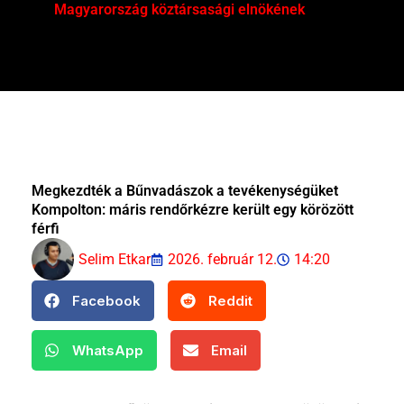
Magyarország köztársasági elnökének
Mar
Megkezdték a Bűnvadászok a tevékenységüket
Kompolton: máris rendőrkézre került egy körözött
férfi
Selim Etkar
2026. február 12.
14:20
Facebook
Reddit
WhatsApp
Email