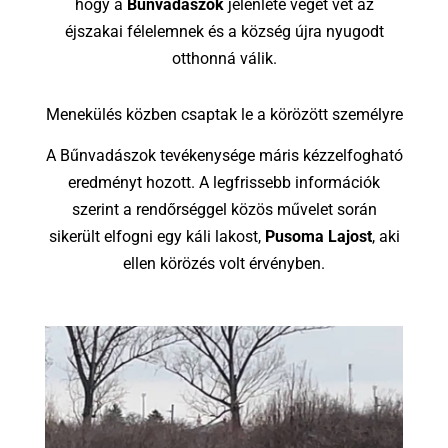
hogy a
Bűnvadászok
jelenléte véget vet az
éjszakai félelemnek és a község újra nyugodt
otthonná válik.
Menekülés közben csaptak le a körözött személyre
A Bűnvadászok tevékenysége máris kézzelfogható
eredményt hozott. A legfrissebb információk
szerint a rendőrséggel közös művelet során
sikerült elfogni egy káli lakost,
Pusoma Lajost
, aki
ellen körözés volt érvényben.