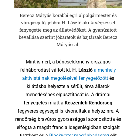
Berecz Mátyás korábbi egri alpolgármester és
várigazgató, jobbra H. László aki kivégzéssel
fenyegette meg az állatvédőket. A gyanúsított
bevallása szerint jóbarátok és bajtársak Berecz
Mátyással.
Mint ismert, a bűncselekmény országos
felháborodást váltott ki.
H. László
a menhely
aktivistáinak megölésével fenyegetőzött
és
kilátásba helyezte a sérült, árva állatok
menedékének elpusztítását is. A drámai
fenyegetés miatt a
Készenléti Rendőrség
fegyveres egységei is kivonultak a helyszínre. A
rendőrség bravúros gyorsasággal azonosította és
elfogta a magát francia idegenlégióban szolgált
tisztként és a
Blackwater magánhadsereg
elit