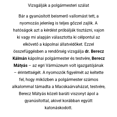
Vizsgálják a polgármesteri szálat
Bár a gyanúsított beismerő vallomást tett, a
nyomozás jelenleg is teljes gőzzel zajlik. A
hatóságok azt a kérdést próbálják tisztázni, vajon
ki vagy mi alapján választotta ki célpontul az
elkövető a kápolnai állatvédőket. Ezzel
összefüggésben a rendőrség vizsgálja
dr. Berecz
Kálmán
kápolnai polgármester és testvére,
Berecz
Mátyás
– az egri Vármúzeum volt igazgatójának
– érintettségét. A nyomozók figyelmét az keltette
fel, hogy miközben a polgármester számos
alkalommal támadta a Macskaárvaházat, testvére,
Berecz Mátyás közeli baráti viszonyt ápol a
gyanúsítottal, akivel korábban együtt
katonáskodott.