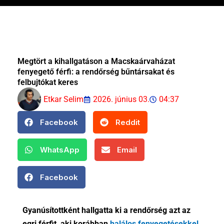
Megtört a kihallgatáson a Macskaárvaházat
fenyegető férfi: a rendőrség bűntársakat és
felbujtókat keres
Etkar Selim
2026. június 03.
04:37
Facebook
Reddit
WhatsApp
Email
Facebook
Gyanúsítottként hallgatta ki a rendőrség azt az
egri férfit, aki korábban
halálos fenyegetésekkel