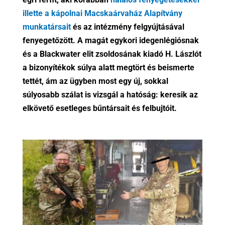
illette a kápolnai Macskaárvaház Alapítvány
munkatársait
és az intézmény felgyújtásával
fenyegetőzött. A magát egykori idegenlégiósnak
és a Blackwater elit zsoldosának kiadó H. Lászlót
a bizonyítékok súlya alatt megtört és beismerte
tettét, ám az ügyben most egy új, sokkal
súlyosabb szálat is vizsgál a hatóság: keresik az
elkövető esetleges bűntársait és felbujtóit.