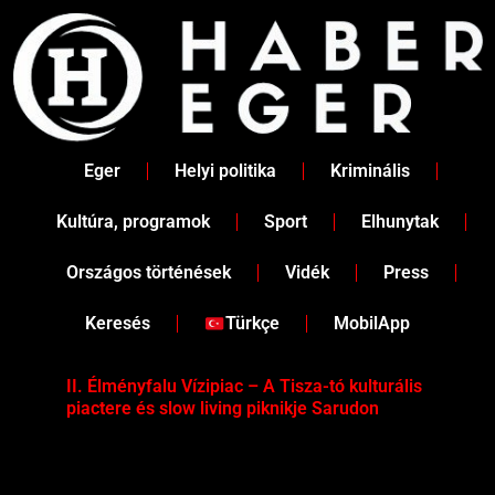
Skip
to
content
Eger
Helyi politika
Kriminális
Kultúra, programok
Sport
Elhunytak
Országos történések
Vidék
Press
Keresés
Türkçe
MobilApp
II. Élményfalu Vízipiac – A Tisza-tó kulturális
Tév
piactere és slow living piknikje Sarudon
víz
Tel