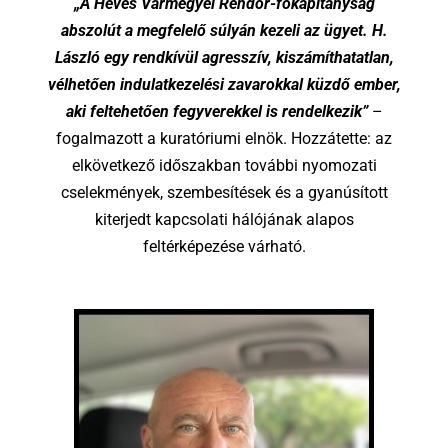
„A Heves Vármegyei Rendőr-főkapitányság
abszolút a megfelelő súlyán kezeli az ügyet. H.
László egy rendkívül agresszív, kiszámíthatatlan,
vélhetően indulatkezelési zavarokkal küzdő ember,
aki feltehetően fegyverekkel is rendelkezik”
–
fogalmazott a kuratóriumi elnök. Hozzátette: az
elkövetkező időszakban további nyomozati
cselekmények, szembesítések és a gyanúsított
kiterjedt kapcsolati hálójának alapos
feltérképezése várható.