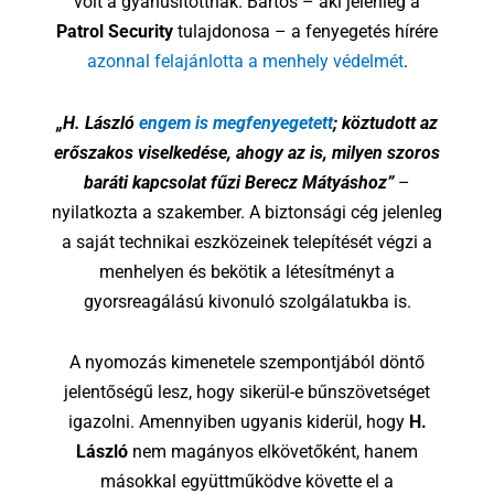
volt a gyanúsítottnak. Bartos – aki jelenleg a
Patrol Security
tulajdonosa – a fenyegetés hírére
azonnal felajánlotta a menhely védelmét
.
„H. László
engem is megfenyegetett
; köztudott az
erőszakos viselkedése, ahogy az is, milyen szoros
baráti kapcsolat fűzi Berecz Mátyáshoz”
–
nyilatkozta a szakember. A biztonsági cég jelenleg
a saját technikai eszközeinek telepítését végzi a
menhelyen és bekötik a létesítményt a
gyorsreagálású kivonuló szolgálatukba is.
A nyomozás kimenetele szempontjából döntő
jelentőségű lesz, hogy sikerül-e bűnszövetséget
igazolni. Amennyiben ugyanis kiderül, hogy
H.
László
nem magányos elkövetőként, hanem
másokkal együttműködve követte el a