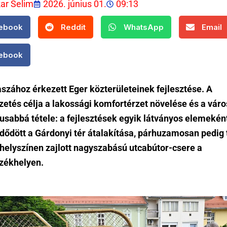
kar Selim
2026. június 01.
09:13
ebook
Reddit
WhatsApp
Email
ebook
szához érkezett Eger közterületeinek fejlesztése. A
zetés célja a lakossági komfortérzet növelése és a vár
usabbá tétele: a fejlesztések egyik látványos elemekén
ődött a Gárdonyi tér átalakítása, párhuzamosan pedig 
 helyszínen zajlott nagyszabású utcabútor-csere a
zékhelyen.