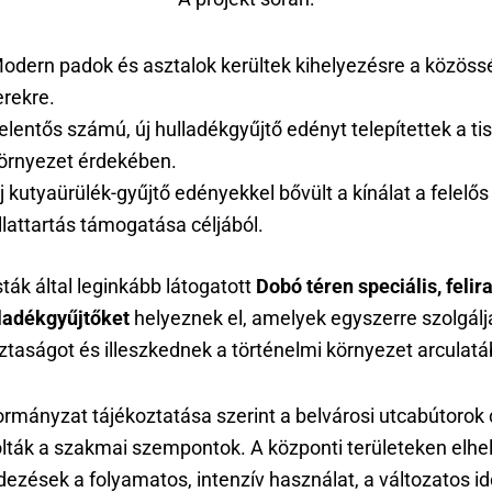
odern padok és asztalok kerültek kihelyezésre a közöss
erekre.
elentős számú, új hulladékgyűjtő edényt telepítettek a ti
örnyezet érdekében.
j kutyaürülék-gyűjtő edényekkel bővült a kínálat a felelős
llattartás támogatása céljából.
sták által leginkább látogatott
Dobó téren speciális, felir
ladékgyűjtőket
helyeznek el, amelyek egyszerre szolgálj
sztaságot és illeszkednek a történelmi környezet arculatá
rmányzat tájékoztatása szerint a belvárosi utcabútorok 
lták a szakmai szempontok. A központi területeken elhe
ezések a folyamatos, intenzív használat, a változatos id