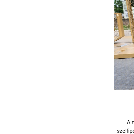
A 
szelfip