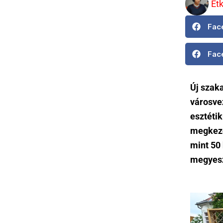
Et
Fac
Fac
Új szaka
városve
esztétik
megkezd
mint 50
megyes