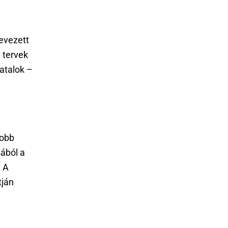
nevezett
a tervek
atalok –
yobb
ából a
. A
tján