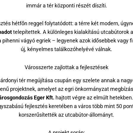
immár a tér központi részét díszíti.
sztés hétfőn reggel folytatódott: a térre két modern, úgy
padot
telepítettek. A különleges kialakítású utcabútorok 
a pihenni vágyó egriek – legyenek azok idősebbek vagy fi
új, kényelmes találkozóhelyévé válnak.
Városszerte zajlottak a fejlesztések
árdonyi tér megújítása csupán egy szelete annak a nag
enű projektnek, amelyet az egri önkormányzat megbízás
árosgondozás Eger Kft.
hajtott végre az elmúlt hetekben
yszabású fejlesztés keretében a város több mint 50 pon
korszerűsítették az utcabútor-állományt.
A projekt során: