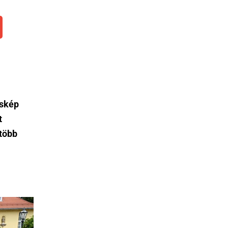
oskép
t
több