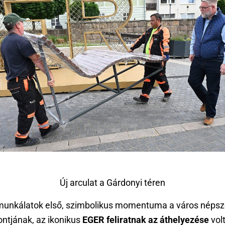
Új arculat a Gárdonyi téren
munkálatok első, szimbolikus momentuma a város népsz
ontjának, az ikonikus
EGER feliratnak az áthelyezése
vol