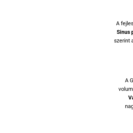
A fejle
Sinus 
szerint 
A G
volum
V
nag