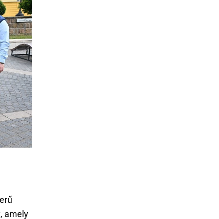
erű
t, amely