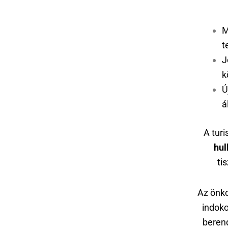
M
t
J
k
Ú
á
A turi
hul
ti
Az önko
indoko
berend