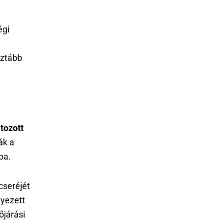
égi
sztább
atozott
ák a
ba.
cseréjét
lyezett
őjárási