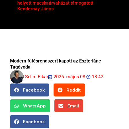
helyett macskaárvaházat támogatott
Mag
Kendernay János
Modern fűtésrendszert kapott az Eszterlánc
Tagóvoda
Selim Etkar
2026. május 08.
13:42
Facebook
Reddit
WhatsApp
Email
Facebook