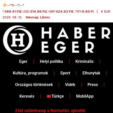
Skip
--°C
--°/--°
to
F:
389.41 Ft
$ USD:
314.86 Ft
£ GBP:
424.63 Ft
₺ TRY:
6.60 Ft
|
€ EUR:
36
content
2026. 08. 10.
Névnap: Lőrinc
Eger
Helyi politika
Kriminális
Kultúra, programok
Sport
Elhunytak
Országos történések
Vidék
Press
Keresés
Türkçe
MobilApp
Zöld születésnap a Normafán: ajándék
Dr.