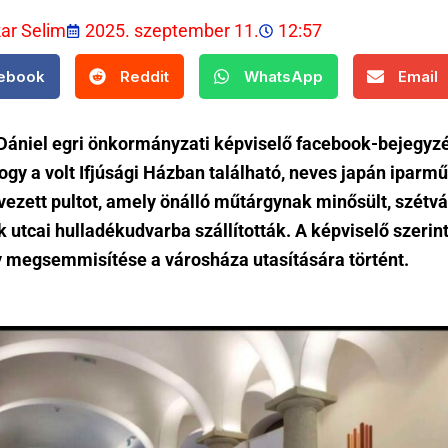
kar Selim
2025. szeptember 11.
12:57
ebook
Reddit
WhatsApp
Email
ániel egri önkormányzati képviselő facebook-bejegyz
 hogy a volt Ifjúsági Házban található, neves japán iparm
rvezett pultot, amely önálló műtárgynak minősült, szétv
utcai hulladékudvarba szállították. A képviselő szerint
 megsemmisítése a városháza utasítására történt.