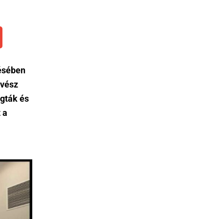
ésében
űvész
ágták és
 a