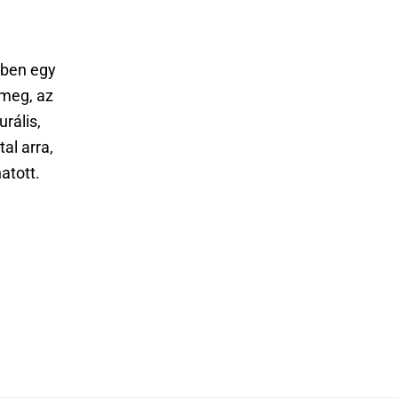
iben egy
 meg, az
rális,
al arra,
atott.