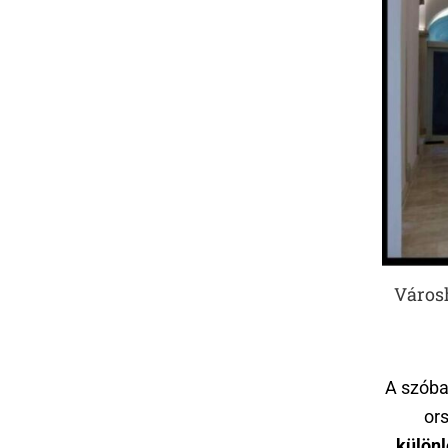
Városh
A szóba
or
különl