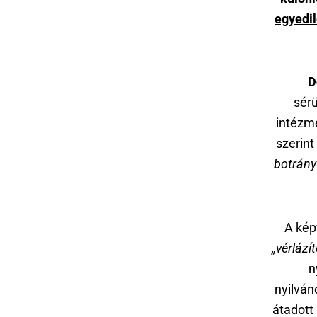
egyedil
D
sérü
intézmé
szerint
botrány
A kép
„vérlázít
n
nyilván
átadott