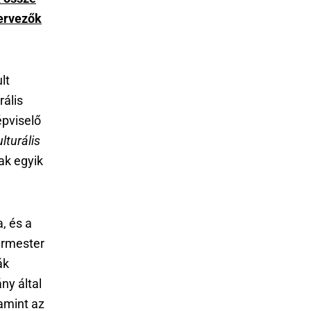
tervezők
lt
rális
épviselő
lturális
ak egyik
, és a
gármester
ák
ny által
amint az