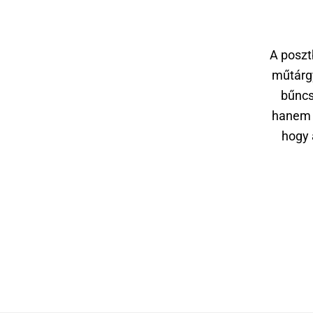
A poszt
műtárgy
bűncs
hanem k
hogy 