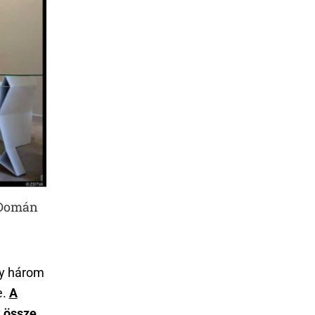
a Domán
gy három
e.
A
k össze