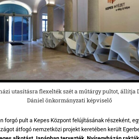
ázi utasításra flexelték szét a műtárgy pultot, állítj
Dániel önkormányzati képviselő
n forgó pult a Kepes Központ felújításának részeként, e
szágot átfogó nemzetközi projekt keretében került Egerb
eges alkotást Japánban tervezték, Nyíregyházán raktá