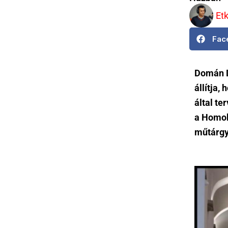
Et
Fac
Domán D
állítja,
által te
a Homok 
műtárgy