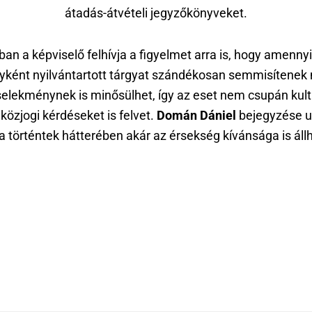
átadás-átvételi jegyzőkönyveket.
ban a képviselő felhívja a figyelmet arra is, hogy amenny
ként nyilvántartott tárgyat szándékosan semmisítenek
elekménynek is minősülhet, így az eset nem csupán kultu
özjogi kérdéseket is felvet.
Domán Dániel
bejegyzése ut
a történtek hátterében akár az érsekség kívánsága is állh