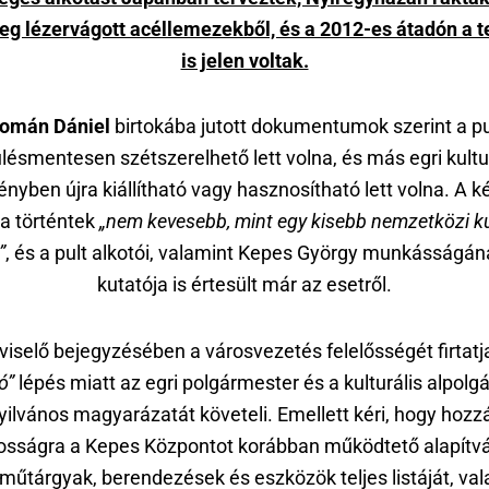
eg lézervágott acéllemezekből, és a 2012-es átadón a 
is jelen voltak.
omán Dániel
birtokába jutott dokumentumok szerint a pu
lésmentesen szétszerelhető lett volna, és más egri kultu
nyben újra kiállítható vagy hasznosítható lett volna. A k
 a történtek
„nem kevesebb, mint egy kisebb nemzetközi ku
”
, és a pult alkotói, valamint Kepes György munkásságán
kutatója is értesült már az esetről.
viselő bejegyzésében a városvezetés felelősségét firtatja
ó”
lépés miatt az egri polgármester és a kulturális alpol
yilvános magyarázatát követeli. Emellett kéri, hogy hozz
osságra a Kepes Központot korábban működtető alapítvá
 műtárgyak, berendezések és eszközök teljes listáját, val