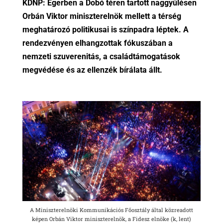
KDNP: Egerben a Dobó téren tartott naggyűlésen
Orbán Viktor miniszterelnök mellett a térség
meghatározó politikusai is színpadra léptek. A
rendezvényen elhangzottak fókuszában a
nemzeti szuverenitás, a családtámogatások
megvédése és az ellenzék bírálata állt.
A Miniszterelnöki Kommunikációs Főosztály által közreadott
képen Orbán Viktor miniszterelnök, a Fidesz elnöke (k, lent)