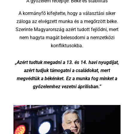
A győzelem receptje: Béke és stabilitás
A kormányfő kifejtette, hogy a választási siker
záloga az elvégzett munka és a megőrzött béke.
Szerinte Magyarország azért tudott fejlődni, mert
nem hagyta magát belesodorni a nemzetközi
konfliktusokba.
„Azért tudtuk megadni a 13. és 14. havi nyugdíjat,
azért tudjuk támogatni a családokat, mert
megvédtük a békénket. Ez a munka fog minket a
győzelemhez vezetni áprilisban.”