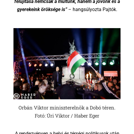
felújítása nemcsak a múltunk, hanem a jövőnk és a
gyerekeink öröksége is”
– hangsúlyozta Pajtók.
Orbán Viktor miniszterelnök a Dobó téren.
Fotó: Úri Viktor / Haber Eger
A rendezvényen a helyi és térségi politikusok után