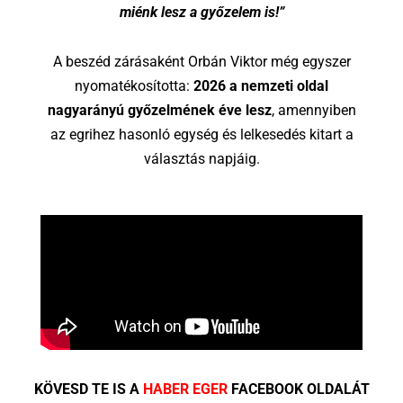
miénk lesz a győzelem is!”
A beszéd zárásaként Orbán Viktor még egyszer
nyomatékosította:
2026 a nemzeti oldal
nagyarányú győzelmének éve lesz
, amennyiben
az egrihez hasonló egység és lelkesedés kitart a
választás napjáig.
KÖVESD TE IS A
HABER EGER
FACEBOOK OLDALÁT