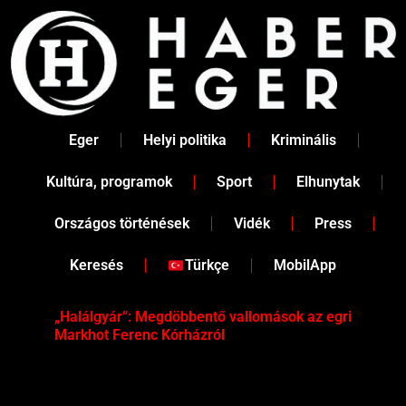
Skip
to
content
Eger
Helyi politika
Kriminális
Kultúra, programok
Sport
Elhunytak
Országos történések
Vidék
Press
Keresés
Türkçe
MobilApp
„Halálgyár”: Megdöbbentő vallomások az egri
Hús
Markhot Ferenc Kórházról
az 