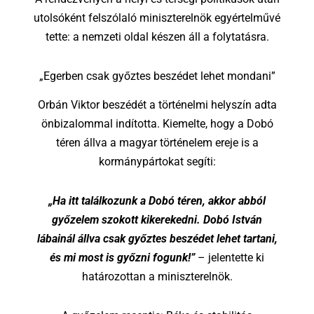
utolsóként felszólaló miniszterelnök egyértelművé
tette: a nemzeti oldal készen áll a folytatásra.
„Egerben csak győztes beszédet lehet mondani”
Orbán Viktor beszédét a történelmi helyszín adta
önbizalommal indította. Kiemelte, hogy a Dobó
téren állva a magyar történelem ereje is a
kormánypártokat segíti:
„Ha itt találkozunk a Dobó téren, akkor abból
győzelem szokott kikerekedni. Dobó István
lábainál állva csak győztes beszédet lehet tartani,
és mi most is győzni fogunk!”
– jelentette ki
határozottan a miniszterelnök.