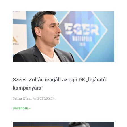
Szécsi Zoltán reagált az egri DK „lejárató
kampányára”
Selim Etkar
2025.06.04.
Bővebben »