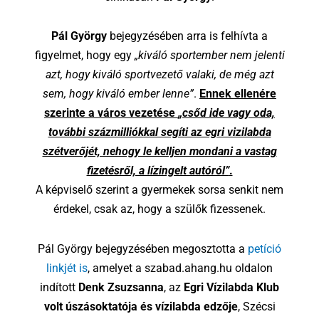
Pál György
bejegyzésében arra is felhívta a
figyelmet, hogy egy
„kiváló sportember nem jelenti
azt, hogy kiváló sportvezető valaki, de még azt
sem, hogy kiváló ember lenne”
.
Ennek ellenére
szerinte a város vezetése
„csőd ide vagy oda,
további százmilliókkal segíti az egri vizilabda
szétverőjét, nehogy le kelljen mondani a vastag
fizetésről, a lízingelt autóról”
.
A képviselő szerint a gyermekek sorsa senkit nem
érdekel, csak az, hogy a szülők fizessenek.
Pál György bejegyzésében megosztotta a
petíció
linkjét is
, amelyet a szabad.ahang.hu oldalon
indított
Denk Zsuzsanna
, az
Egri Vízilabda Klub
volt úszásoktatója és vízilabda edzője
, Szécsi