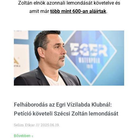
Zoltán elnök azonnali lemondását követelve és
amit már
több mint 600-an aláírtak
.
Felháborodás az Egri Vízilabda Klubnál:
Petíció követeli Szécsi Zoltán lemondását
Selim Etkar
2025.06.19.
Bővebben »