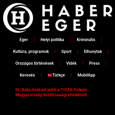
Skip
to
content
Eger
Helyi politika
Kriminális
Kultúra, programok
Sport
Elhunytak
Országos történések
Vidék
Press
Keresés
Türkçe
MobilApp
Dr. Baka Andrást jelöli a TISZA-frakció
„Ha
Magyarország köztársasági elnökének
Mar