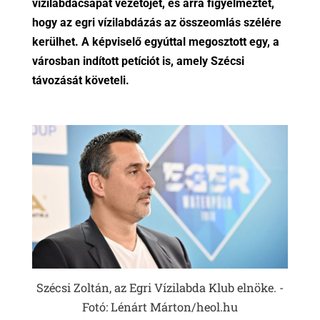
vízilabdacsapat vezetőjét, és arra figyelmeztet,
hogy az egri vízilabdázás az összeomlás szélére
kerülhet. A képviselő egyúttal megosztott egy, a
városban indított petíciót is, amely Szécsi
távozását követeli.
Szécsi Zoltán, az Egri Vízilabda Klub elnöke. -
Fotó: Lénárt Márton/heol.hu