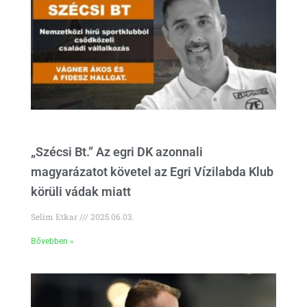
„Szécsi Bt.” Az egri DK azonnali
magyarázatot követel az Egri Vízilabda Klub
körüli vádak miatt
Selim Etkar
2025.06.03.
Bővebben »