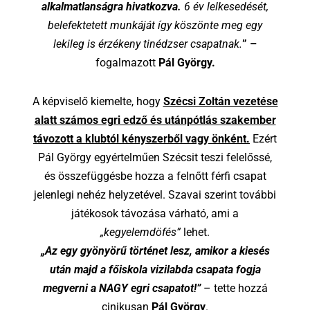
alkalmatlanságra hivatkozva.
6 év lelkesedését,
belefektetett munkáját így köszönte meg egy
lekileg is érzékeny tinédzser csapatnak.
” –
fogalmazott
Pál György.
A képviselő kiemelte, hogy
Szécsi Zoltán vezetése
alatt számos egri edző és utánpótlás szakember
távozott a klubtól kényszerből vagy önként.
Ezért
Pál György egyértelműen Szécsit teszi felelőssé,
és összefüggésbe hozza a felnőtt férfi csapat
jelenlegi nehéz helyzetével. Szavai szerint további
játékosok távozása várható, ami a
„kegyelemdöfés”
lehet.
„Az egy gyönyörű történet lesz, amikor a kiesés
után majd a főiskola vizilabda csapata fogja
megverni a NAGY egri csapatot!”
– tette hozzá
cinikusan
Pál György
.