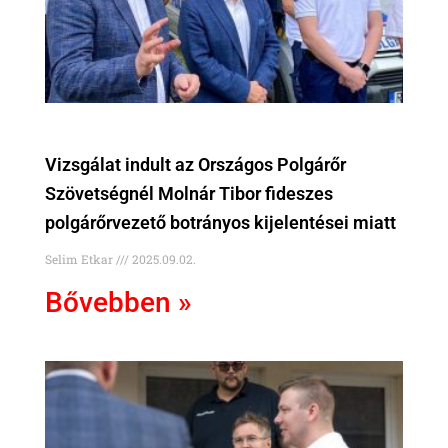
Vizsgálat indult az Országos Polgárőr
Szövetségnél Molnár Tibor fideszes
polgárőrvezető botrányos kijelentései miatt
Selim Etkar
2025.09.02.
Bővebben »