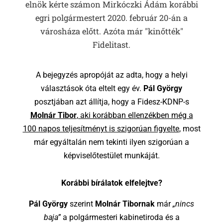
elnök kérte számon Mirkóczki Ádám korábbi
egri polgármestert 2020. február 20-án a
városháza előtt. Azóta már "kinőtték"
Fidelitast.
A bejegyzés apropóját az adta, hogy a helyi
választások óta eltelt egy év.
Pál György
posztjában azt állítja, hogy a Fidesz-KDNP-s
Molnár Tibor
, aki korábban ellenzékben még a
100 napos teljesítményt is szigorúan figyelte
, most
már egyáltalán nem tekinti ilyen szigorúan a
képviselőtestület munkáját.
Korábbi bírálatok elfelejtve?
Pál György
szerint
Molnár Tibornak
már
„nincs
baja”
a polgármesteri kabinetiroda és a