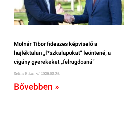
Molnár Tibor fideszes képviselő a
hajléktalan „f*szkalapokat” leöntené, a
cigány gyerekeket „felrugdosná”
Selim Etkar
2025.08.25.
Bővebben »