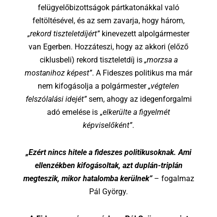
felügyelőbizottságok pártkatonákkal való
feltöltésével, és az sem zavarja, hogy három,
„rekord tiszteletdíjért”
kinevezett alpolgármester
van Egerben. Hozzáteszi, hogy az akkori (előző
ciklusbeli) rekord tiszteletdíj is
„morzsa a
mostanihoz képest”
. A Fideszes politikus ma már
nem kifogásolja a polgármester
„végtelen
felszólalási idejét”
sem, ahogy az idegenforgalmi
adó emelése is „
elkerülte a figyelmét
képviselőként”
.
„Ezért nincs hitele a fideszes politikusoknak. Ami
ellenzékben kifogásoltak, azt duplán-triplán
megteszik, mikor hatalomba kerülnek”
– fogalmaz
Pál György.