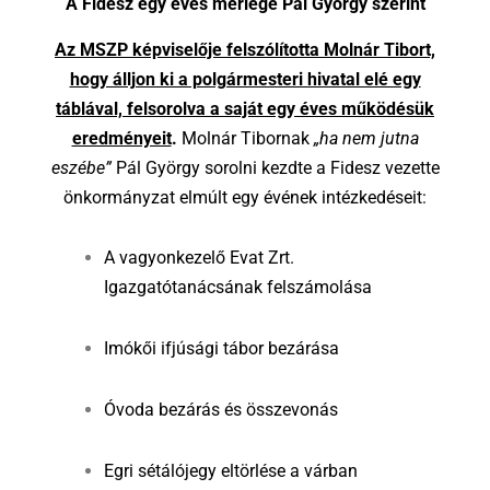
A Fidesz egy éves mérlege Pál György szerint
Az MSZP képviselője felszólította Molnár Tibort,
hogy álljon ki a polgármesteri hivatal elé egy
táblával, felsorolva a saját egy éves működésük
eredményeit
.
Molnár Tibornak
„ha nem jutna
eszébe”
Pál György sorolni kezdte a Fidesz vezette
önkormányzat elmúlt egy évének intézkedéseit:
A vagyonkezelő Evat Zrt.
Igazgatótanácsának felszámolása
Imókői ifjúsági tábor bezárása
Óvoda bezárás és összevonás
Egri sétálójegy eltörlése a várban