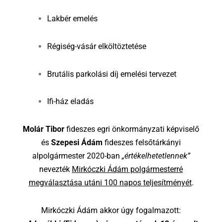
Lakbér emelés
Régiség-vásár elköltöztetése
Brutális parkolási díj emelési tervezet
Ifi-ház eladás
Molár Tibor
fideszes egri önkormányzati képviselő
és
Szepesi Ádám
fideszes felsőtárkányi
alpolgármester 2020-ban
„értékelhetetlennek”
nevezték
Mirkóczki Ádám polgármesterré
megválasztása utáni 100 napos teljesítményét
.
Mirkóczki Ádám akkor úgy fogalmazott: