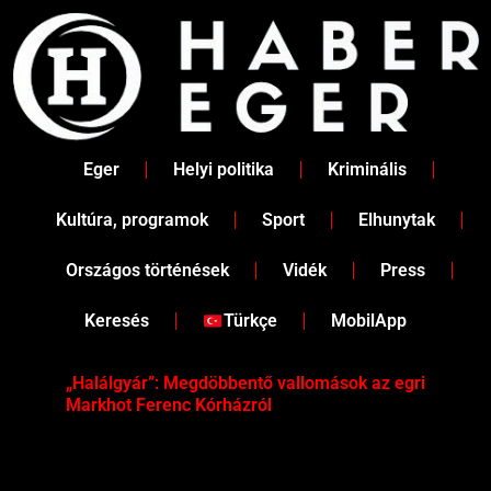
Skip
to
content
Eger
Helyi politika
Kriminális
Kultúra, programok
Sport
Elhunytak
Országos történések
Vidék
Press
Keresés
Türkçe
MobilApp
„Halálgyár”: Megdöbbentő vallomások az egri
Hús
Markhot Ferenc Kórházról
az 