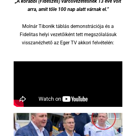
„A korábbi (Fideszes) városvezetésnek 13 éve volt
arra, amit tőle 100 nap alatt várnak el.”
Molnár Tiborék táblás demonstrációja és a
Fidelitas helyi vezetőiként tett megszólalásuk
visszanézhető az Eger TV akkori felvételén: