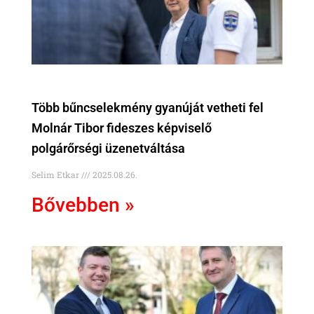
Több bűncselekmény gyanúját vetheti fel
Molnár Tibor fideszes képviselő
polgárőrségi üzenetváltása
Selim Etkar
2025.08.26.
Bővebben »