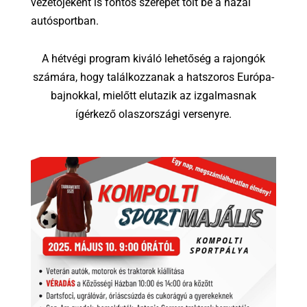
vezetőjeként is fontos szerepet tölt be a hazai
autósportban.
A hétvégi program kiváló lehetőség a rajongók
számára, hogy találkozzanak a hatszoros Európa-
bajnokkal, mielőtt elutazik az izgalmasnak
ígérkező olaszországi versenyre.