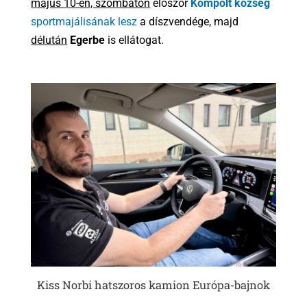
május 10-én, szombaton
először
Kompolt község
sportmajálisának lesz
a díszvendége, majd
délután
Egerbe
is ellátogat.
Kiss Norbi hatszoros kamion Európa-bajnok