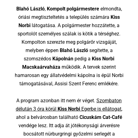
Blahó László
,
Kompolt polgármestere
elmondta,
óriási megtiszteltetés a település számára
Kiss
Norbi
látogatása. A polgármester hozzátette, a
sportolót személyes szálak is kötik a térséghez.
Kompolton szerezte meg polgárőr vizsgáját,
melyben éppen
Blahó László
segítette, a
szomszédos
Kápolnán
pedig a
Kiss Norbi
Macskaárvaháza
működik. A tervek szerint
hamarosan egy állatvédelmi kápolna is épül Norbi
támogatásával, Assisi Szent Ferenc emlékére.
A program azonban itt nem ér véget.
Szombaton
délután 3 óra körül
Kiss Norbi
Egerbe is ellátogat
,
ahol a belvárosban található
Cicuskám Cat-Café
vendége lesz. Itt adja át jótékonysági árverésre
bocsátott nürburgringi győzelmi serlegét a