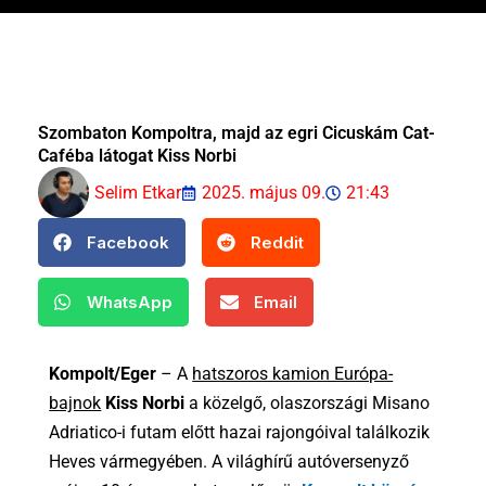
Szombaton Kompoltra, majd az egri Cicuskám Cat-
Caféba látogat Kiss Norbi
Selim Etkar
2025. május 09.
21:43
Facebook
Reddit
WhatsApp
Email
Kompolt/Eger
– A
hatszoros kamion Európa-
bajnok
Kiss Norbi
a közelgő, olaszországi Misano
Adriatico-i futam előtt hazai rajongóival találkozik
Heves vármegyében. A világhírű autóversenyző