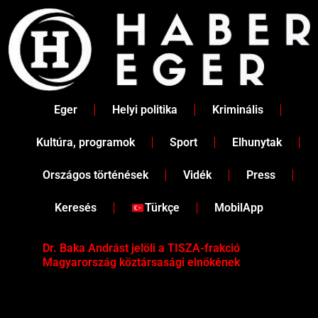
Skip
to
content
Eger
Helyi politika
Kriminális
Kultúra, programok
Sport
Elhunytak
Országos történések
Vidék
Press
Keresés
Türkçe
MobilApp
Dr. Baka Andrást jelöli a TISZA-frakció
„Ha
Magyarország köztársasági elnökének
Mar