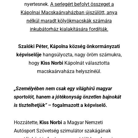
nyertesnek.
A serlegért befolyt összeget a
Kápolnai Macskaárvaházban újszülött, anya
nélkül maradt kölyökmacskák számára
inkubátorház kialakítására fordítják.
Szalóki Péter, Kápolna község önkormányzati
képviselője
hangsúlyozta, nagy öröm számukra,
hogy
Kiss Norbi
Kápolnát választotta
macskaárvaháza helyszínéül.
„Személyében nem csak egy világhírű magyar
sportolót, hanem a jótékonyság önzetlen bajnokát
is tisztelhetjük”
– fogalmazott a képviselő.
Hozzátette,
Kiss Norbi
a Magyar Nemzeti
Autósport Szövetség szimulátor szakágának