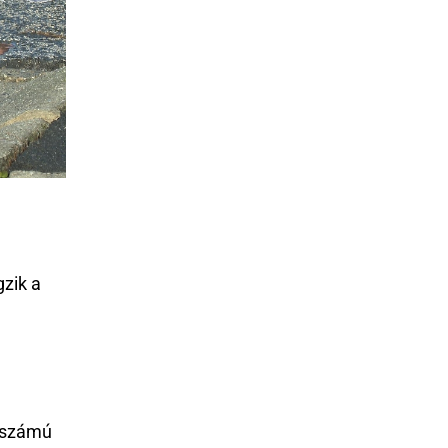
gzik a
számú