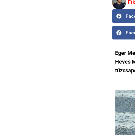
Et
Fac
Fac
Eger Me
Heves M
tűzcsapo