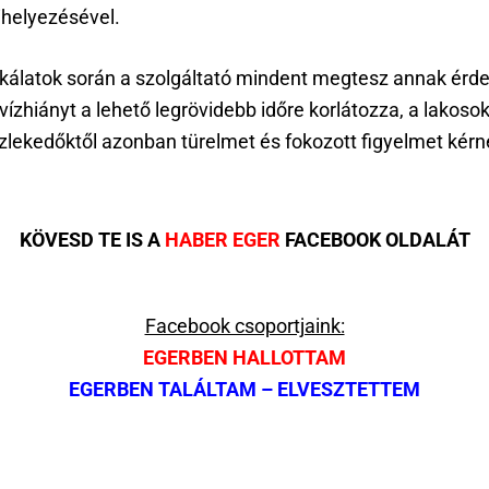
ihelyezésével.
álatok során a szolgáltató mindent megtesz annak érd
vízhiányt a lehető legrövidebb időre korlátozza, a lakosok
zlekedőktől azonban türelmet és fokozott figyelmet kérn
KÖVESD TE IS A
HABER EGER
FACEBOOK OLDALÁT
Facebook csoportjaink:
EGERBEN HALLOTTAM
EGERBEN TALÁLTAM – ELVESZTETTEM