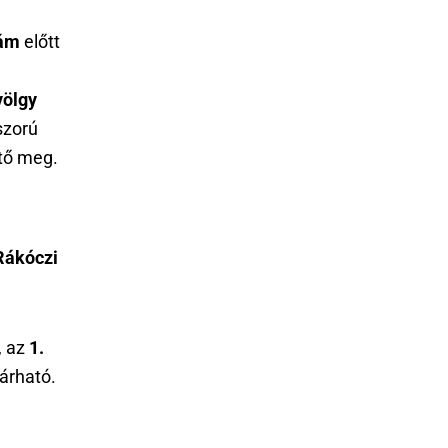
zám
előtt
völgy
oszorú
ető meg.
Rákóczi
, az
1.
árható.