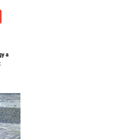
gy a
t