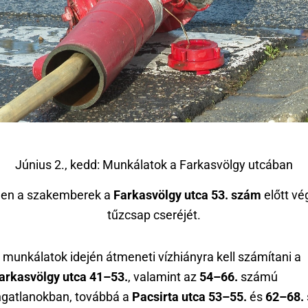
Június 2., kedd: Munkálatok a Farkasvölgy utcában
en a szakemberek a
Farkasvölgy utca 53. szám
előtt vé
tűzcsap cseréjét.
 munkálatok idején átmeneti vízhiányra kell számítani a
arkasvölgy utca 41–53.
, valamint az
54–66.
számú
ngatlanokban, továbbá a
Pacsirta utca 53–55.
és
62–68.