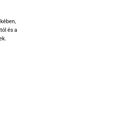
ekében,
tól és a
ek.