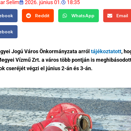
kar Selim
2026. június 01.
18:35
ebook
Reddit
WhatsApp
Email
ebook
gyei Jogú Város Önkormányzata arról
tájékoztatott
, ho
egyei Vízmű Zrt. a város több pontján is meghibásodot
k cseréjét végzi el június 2-án és 3-án.