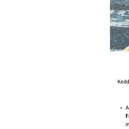
Kedd
A
F
i