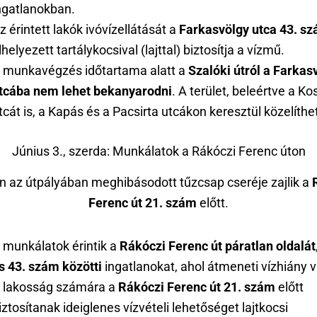
ngatlanokban.
z érintett lakók ivóvízellátását a
Farkasvölgy utca 43. s
lhelyezett tartálykocsival (lajttal) biztosítja a vízmű.
 munkavégzés időtartama alatt a
Szalóki útról a Farkas
tcába nem lehet bekanyarodni
. A terület, beleértve a K
tcát is, a Kapás és a Pacsirta utcákon keresztül közelíth
Június 3., szerda: Munkálatok a Rákóczi Ferenc úton
n az útpályában meghibásodott tűzcsap cseréje zajlik a
Ferenc út 21. szám
előtt.
 munkálatok érintik a
Rákóczi Ferenc út páratlan oldalát
s 43. szám közötti
ingatlanokat, ahol átmeneti vízhiány v
 lakosság számára a
Rákóczi Ferenc út 21. szám
előtt
iztosítanak ideiglenes vízvételi lehetőséget lajtkocsi