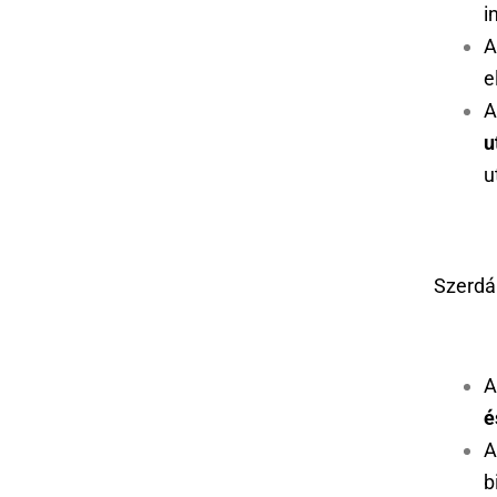
i
A
e
A
u
u
Szerdá
A
é
A
b