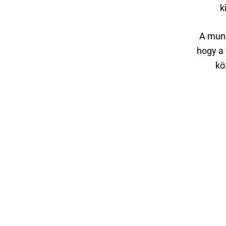
k
A munk
hogy a 
kö