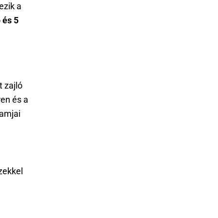
ezik a
 és 5
 zajló
en és a
amjai
zekkel