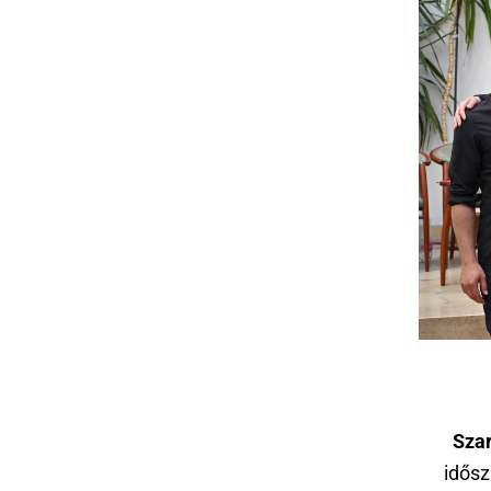
Sza
idősz