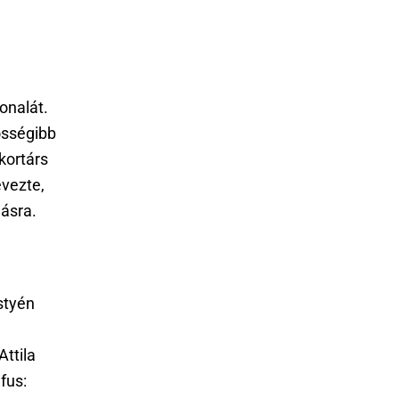
onalát.
össégibb
kortárs
vezte,
ásra.
styén
ttila
fus: