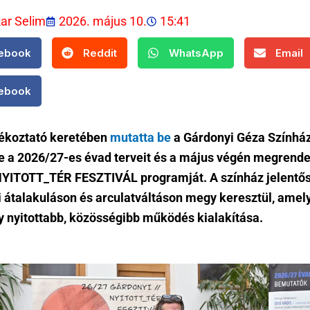
kar Selim
2026. május 10.
15:41
ebook
Reddit
WhatsApp
Email
ebook
jékoztató keretében
mutatta be
a Gárdonyi Géza Színhá
e a 2026/27-es évad terveit és a május végén megrend
NYITOTT_TÉR FESZTIVÁL programját. A színház jelentő
ti átalakuláson és arculatváltáson megy keresztül, amel
gy nyitottabb, közösségibb működés kialakítása.