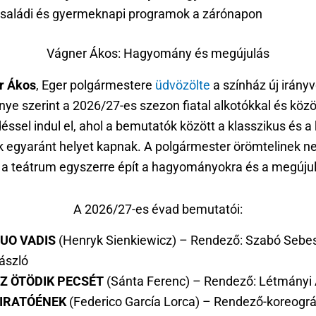
saládi és gyermeknapi programok a zárónapon
Vágner Ákos: Hagyomány és megújulás
r Ákos
, Eger polgármestere
üdvözölte
a színház új irányv
ye szerint a 2026/27-es szezon fiatal alkotókkal és köz
ssel indul el, ahol a bemutatók között a klasszikus és a 
 egyaránt helyet kapnak. A polgármester örömtelinek ne
 a teátrum egyszerre épít a hagyományokra és a megújul
A 2026/27-es évad bemutatói:
UO VADIS
(Henryk Sienkiewicz) – Rendező: Szabó Sebe
ászló
Z ÖTÖDIK PECSÉT
(Sánta Ferenc) – Rendező: Létmányi A
IRATÓÉNEK
(Federico García Lorca) – Rendező-koreográ