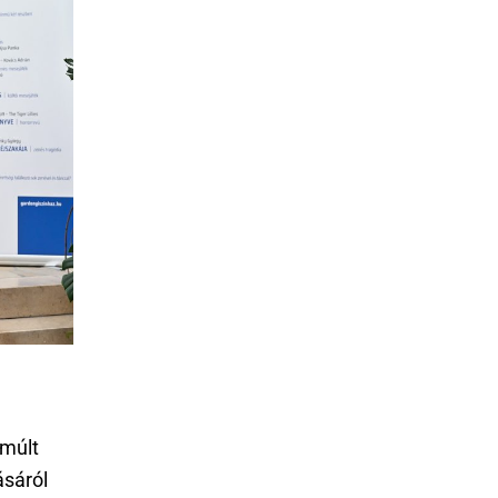
lmúlt
ásáról