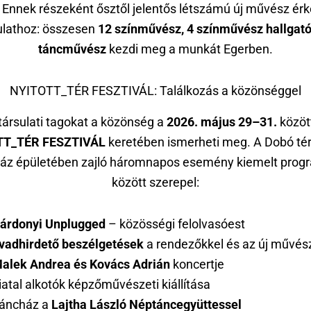
. Ennek részeként ősztől jelentős létszámú új művész érk
ulathoz: összesen
12 színművész, 4 színművész hallgató
táncművész
kezdi meg a munkát Egerben.
NYITOTT_TÉR FESZTIVÁL: Találkozás a közönséggel
 társulati tagokat a közönség a
2026. május 29–31.
között
TT_TÉR FESZTIVÁL
keretében ismerheti meg. A Dobó tér
ház épületében zajló háromnapos esemény kiemelt progr
között szerepel:
árdonyi Unplugged
– közösségi felolvasóest
vadhirdető beszélgetések
a rendezőkkel és az új művés
alek Andrea és Kovács Adrián
koncertje
iatal alkotók képzőművészeti kiállítása
áncház a
Lajtha László Néptáncegyüttessel