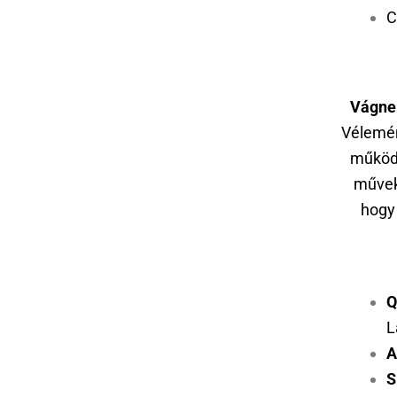
C
Vágne
Vélemén
működé
művek
hogy
Q
L
A
S