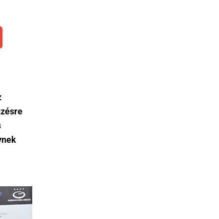
z
ezésre
s
ynek