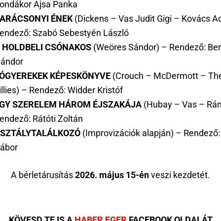
ondákor Ajsa Panka
ARÁCSONYI ÉNEK
(Dickens – Vas Judit Gigi – Kovács Ad
endező: Szabó Sebestyén László
 HOLDBELI CSÓNAKOS
(Weöres Sándor) – Rendező: Ber
ándor
ÓGYEREKEK KÉPESKÖNYVE
(Crouch – McDermott – The
illies) – Rendező: Widder Kristóf
GY SZERELEM HÁROM ÉJSZAKÁJA
(Hubay – Vas – Rán
endező: Rátóti Zoltán
SZTÁLYTALÁLKOZÓ
(Improvizációk alapján) – Rendező
ábor
A bérletárusítás
2026. május 15-én
veszi kezdetét.
KÖVESD TE IS A
HABER EGER
FACEBOOK OLDALÁT