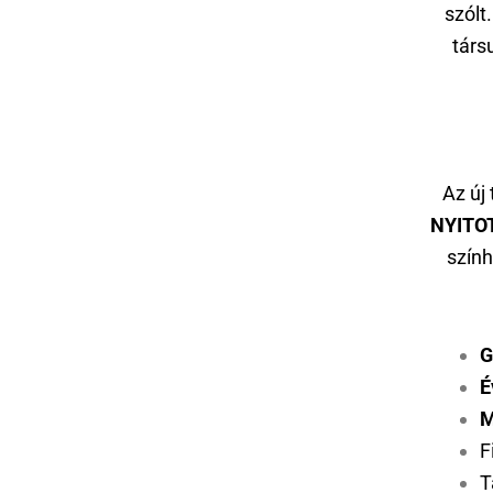
szólt
társ
Az új
NYITO
szín
G
É
M
F
T