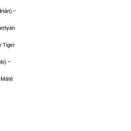
rián) –
ettyán
 Tiger
ki) –
: Máté