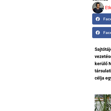
Et
Fac
Fac
Sajtótá
vezetés
kerülő 
társula
célja e