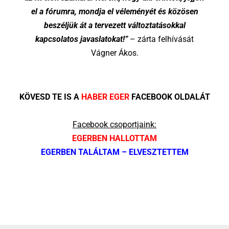
el a fórumra, mondja el véleményét és közösen
beszéljük át a tervezett változtatásokkal
kapcsolatos javaslatokat!”
– zárta felhívását
Vágner Ákos.
KÖVESD TE IS A
HABER EGER
FACEBOOK OLDALÁT
Facebook csoportjaink:
EGERBEN HALLOTTAM
EGERBEN TALÁLTAM – ELVESZTETTEM