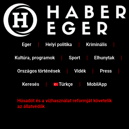
Skip
to
content
Eger
Helyi politika
Kriminális
Kultúra, programok
Sport
Elhunytak
Országos történések
Vidék
Press
Keresés
Türkçe
MobilApp
Húsadót és a vízhasználat reformját követelik
Két
az állatvédők
Köz
iga