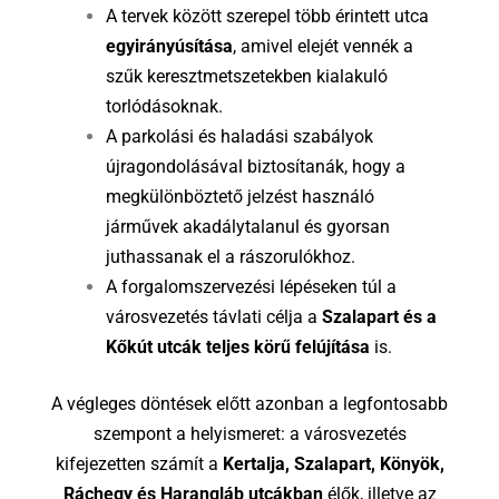
A tervek között szerepel több érintett utca
egyirányúsítása
, amivel elejét vennék a
szűk keresztmetszetekben kialakuló
torlódásoknak.
A parkolási és haladási szabályok
újragondolásával biztosítanák, hogy a
megkülönböztető jelzést használó
járművek akadálytalanul és gyorsan
juthassanak el a rászorulókhoz.
A forgalomszervezési lépéseken túl a
városvezetés távlati célja a
Szalapart és a
Kőkút utcák teljes körű felújítása
is.
A végleges döntések előtt azonban a legfontosabb
szempont a helyismeret: a városvezetés
kifejezetten számít a
Kertalja, Szalapart, Könyök,
Ráchegy és Harangláb utcákban
élők, illetve az