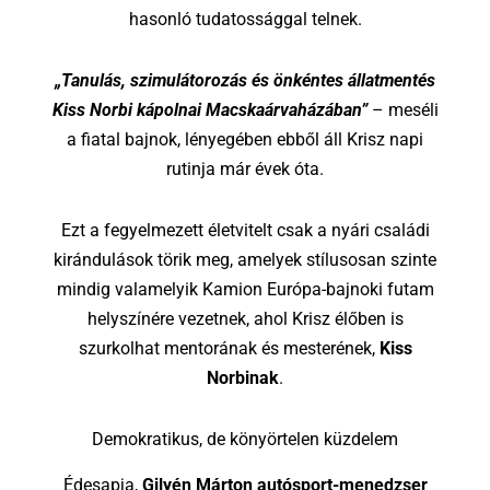
hasonló tudatossággal telnek.
„Tanulás, szimulátorozás és önkéntes állatmentés
Kiss Norbi kápolnai Macskaárvaházában”
– meséli
a fiatal bajnok, lényegében ebből áll Krisz napi
rutinja már évek óta.
Ezt a fegyelmezett életvitelt csak a nyári családi
kirándulások törik meg, amelyek stílusosan szinte
mindig valamelyik Kamion Európa-bajnoki futam
helyszínére vezetnek, ahol Krisz élőben is
szurkolhat mentorának és mesterének,
Kiss
Norbinak
.
Demokratikus, de könyörtelen küzdelem
Édesapja,
Gilyén Márton autósport-menedzser