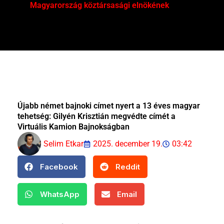
Magyarország köztársasági elnökének
Mar
Újabb német bajnoki címet nyert a 13 éves magyar
tehetség: Gilyén Krisztián megvédte címét a
Virtuális Kamion Bajnokságban
Selim Etkar
2025. december 19.
03:42
Facebook
Reddit
WhatsApp
Email