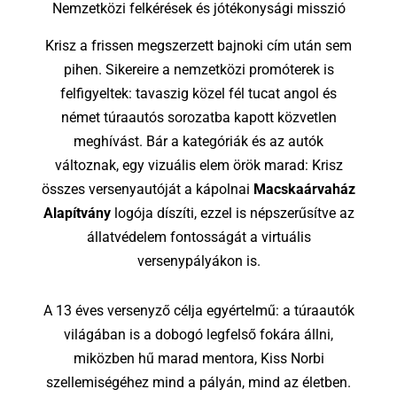
Nemzetközi felkérések és jótékonysági misszió
Krisz a frissen megszerzett bajnoki cím után sem
pihen. Sikereire a nemzetközi promóterek is
felfigyeltek: tavaszig közel fél tucat angol és
német túraautós sorozatba kapott közvetlen
meghívást. Bár a kategóriák és az autók
változnak, egy vizuális elem örök marad: Krisz
összes versenyautóját a kápolnai
Macskaárvaház
Alapítvány
logója díszíti, ezzel is népszerűsítve az
állatvédelem fontosságát a virtuális
versenypályákon is.
A 13 éves versenyző célja egyértelmű: a túraautók
világában is a dobogó legfelső fokára állni,
miközben hű marad mentora, Kiss Norbi
szellemiségéhez mind a pályán, mind az életben.