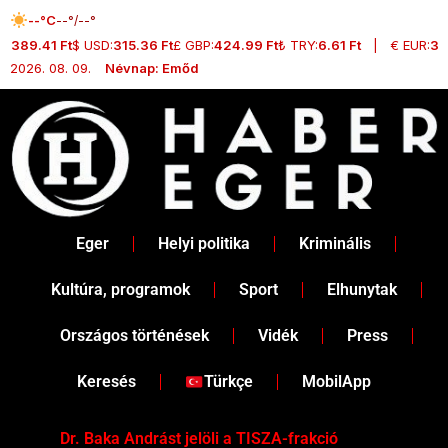
Skip
--°C
--°/--°
to
:
389.41 Ft
$ USD:
315.36 Ft
£ GBP:
424.99 Ft
₺ TRY:
6.61 Ft
|
€ EUR:
364
content
2026. 08. 09.
Névnap: Emőd
Eger
Helyi politika
Kriminális
Kultúra, programok
Sport
Elhunytak
Országos történések
Vidék
Press
Keresés
Türkçe
MobilApp
Dr. Baka Andrást jelöli a TISZA-frakció
„Ha