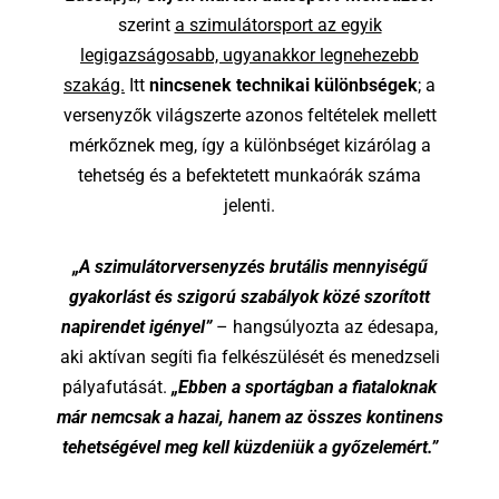
szerint
a szimulátorsport az egyik
legigazságosabb, ugyanakkor legnehezebb
szakág.
Itt
nincsenek technikai különbségek
; a
versenyzők világszerte azonos feltételek mellett
mérkőznek meg, így a különbséget kizárólag a
tehetség és a befektetett munkaórák száma
jelenti.
„A szimulátorversenyzés brutális mennyiségű
gyakorlást és szigorú szabályok közé szorított
napirendet igényel”
– hangsúlyozta az édesapa,
aki aktívan segíti fia felkészülését és menedzseli
pályafutását.
„Ebben a sportágban a fiataloknak
már nemcsak a hazai, hanem az összes kontinens
tehetségével meg kell küzdeniük a győzelemért.”