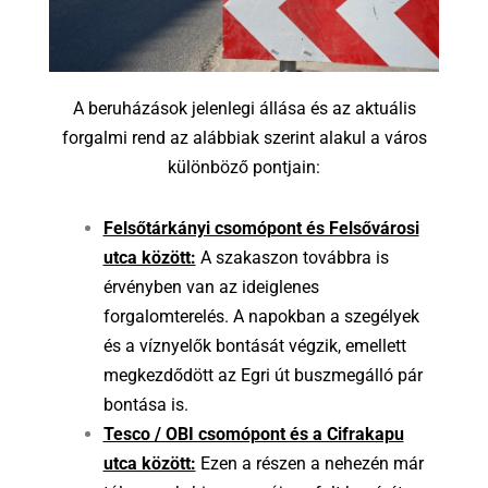
A beruházások jelenlegi állása és az aktuális
forgalmi rend az alábbiak szerint alakul a város
különböző pontjain:
Felsőtárkányi csomópont és Felsővárosi
utca között:
A szakaszon továbbra is
érvényben van az ideiglenes
forgalomterelés. A napokban a szegélyek
és a víznyelők bontását végzik, emellett
megkezdődött az Egri út buszmegálló pár
bontása is.
Tesco / OBI csomópont és a Cifrakapu
utca között:
Ezen a részen a nehezén már