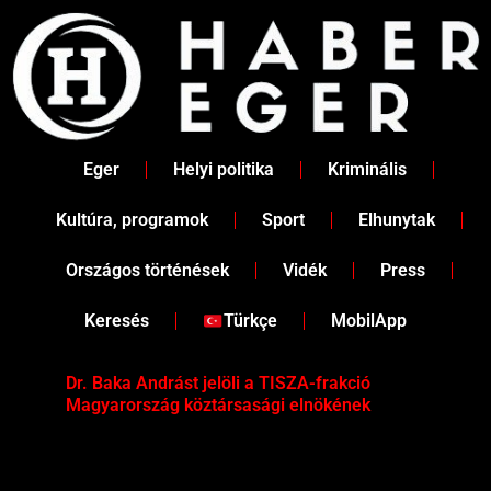
Skip
to
content
Eger
Helyi politika
Kriminális
Kultúra, programok
Sport
Elhunytak
Országos történések
Vidék
Press
Keresés
Türkçe
MobilApp
Dr. Baka Andrást jelöli a TISZA-frakció
„Ha
Magyarország köztársasági elnökének
Mar