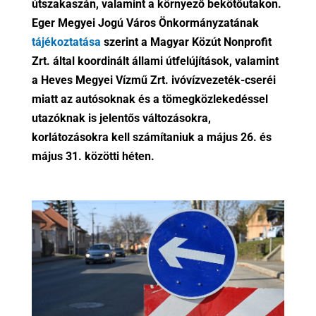
útszakaszán, valamint a környező bekötőutakon.
Eger Megyei Jogú Város Önkormányzatának
tájékoztatása
szerint a Magyar Közút Nonprofit
Zrt. által koordinált állami útfelújítások, valamint
a Heves Megyei Vízmű Zrt. ivóvízvezeték-cseréi
miatt az autósoknak és a tömegközlekedéssel
utazóknak is jelentős változásokra,
korlátozásokra kell számítaniuk a május 26. és
május 31. közötti héten.