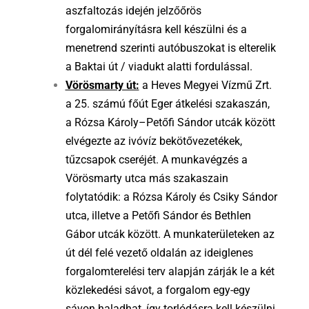
aszfaltozás idején jelzőőrös
forgalomirányításra kell készülni és a
menetrend szerinti autóbuszokat is elterelik
a Baktai út / viadukt alatti fordulással.
Vörösmarty út:
a Heves Megyei Vízmű Zrt.
a 25. számú főút Eger átkelési szakaszán,
a Rózsa Károly–Petőfi Sándor utcák között
elvégezte az ivóvíz bekötővezetékek,
tűzcsapok cseréjét. A munkavégzés a
Vörösmarty utca más szakaszain
folytatódik: a Rózsa Károly és Csiky Sándor
utca, illetve a Petőfi Sándor és Bethlen
Gábor utcák között. A munkaterületeken az
út dél felé vezető oldalán az ideiglenes
forgalomterelési terv alapján zárják le a két
közlekedési sávot, a forgalom egy-egy
sávon haladhat, így torlódásra kell készülni.