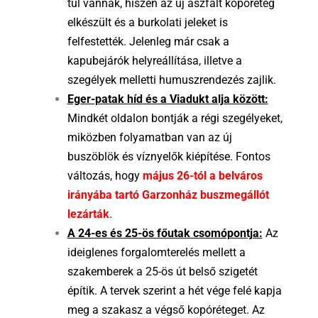
túl vannak, hiszen az új aszfalt kopóréteg
elkészült és a burkolati jeleket is
felfestették. Jelenleg már csak a
kapubejárók helyreállítása, illetve a
szegélyek melletti humuszrendezés zajlik.
Eger-patak híd és a Viadukt alja között:
Mindkét oldalon bontják a régi szegélyeket,
miközben folyamatban van az új
buszöblök és víznyelők kiépítése. Fontos
változás, hogy
május 26-tól a belváros
irányába tartó Garzonház buszmegállót
lezárták
.
A 24-es és 25-ös főutak csomópontja:
Az
ideiglenes forgalomterelés mellett a
szakemberek a 25-ös út belső szigetét
építik. A tervek szerint a hét vége felé kapja
meg a szakasz a végső kopóréteget. Az