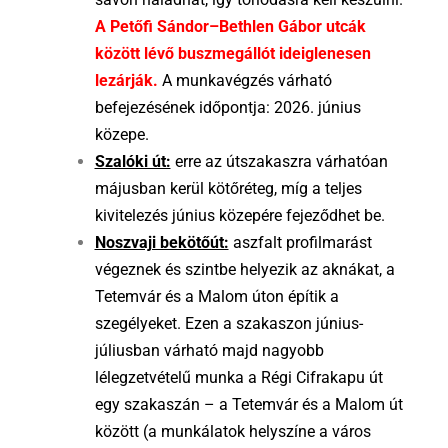
A Petőfi Sándor–Bethlen Gábor utcák
között lévő buszmegállót ideiglenesen
lezárják.
A munkavégzés várható
befejezésének időpontja: 2026. június
közepe.
Szalóki út:
erre az útszakaszra várhatóan
májusban kerül kötőréteg, míg a teljes
kivitelezés június közepére fejeződhet be.
Noszvaji bekötőút:
aszfalt profilmarást
végeznek és szintbe helyezik az aknákat, a
Tetemvár és a Malom úton építik a
szegélyeket. Ezen a szakaszon június-
júliusban várható majd nagyobb
lélegzetvételű munka a Régi Cifrakapu út
egy szakaszán – a Tetemvár és a Malom út
között (a munkálatok helyszíne a város