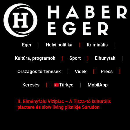
Skip
to
content
Eger
Helyi politika
Kriminális
Kultúra, programok
Sport
Elhunytak
Országos történések
Vidék
Press
Keresés
Türkçe
MobilApp
II. Élményfalu Vízipiac – A Tisza-tó kulturális
Tév
piactere és slow living piknikje Sarudon
víz
Tel