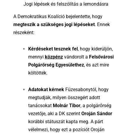
Jogi lépések és felszólítás a lemondásra
A Demokratikus Koalíció bejelentette, hogy
megteszik a szükséges jogi lépéseket
. Ennek
részeként:
Kérdéseket tesznek fel
, hogy kiderüljön,
mennyi
közpénz
vándorolt a
Felsővárosi
Polgárőrség Egyesülethez
, és azt mire
költötték.
Adatokat kérnek
Füzesabonytól, hogy
megtudják, milyen összegért adott
tanácsokat
Molnár Tibor
, a polgárőrség
vezetője, aki a DK szerint
Oroján Sándor
korábbi státuszát kapta meg. A párt
vélelmezi, hogy ezt a pozíciót Oroján