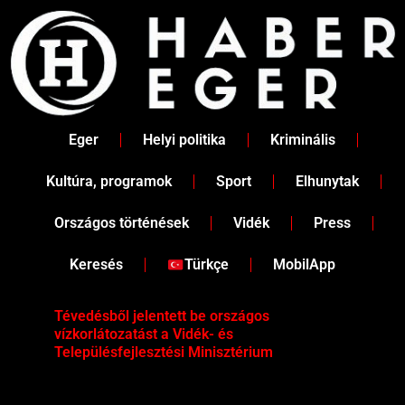
Skip
to
content
Eger
Helyi politika
Kriminális
Kultúra, programok
Sport
Elhunytak
Országos történések
Vidék
Press
Keresés
Türkçe
MobilApp
Tévedésből jelentett be országos
Ene
vízkorlátozatást a Vidék- és
fén
Településfejlesztési Minisztérium
kor