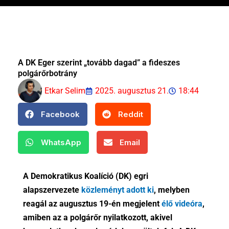
A DK Eger szerint „tovább dagad” a fideszes
polgárőrbotrány
Etkar Selim
2025. augusztus 21.
18:44
Facebook
Reddit
WhatsApp
Email
A Demokratikus Koalíció (DK) egri
alapszervezete
közleményt adott ki
, melyben
reagál az augusztus 19-én megjelent
élő videóra
,
amiben az a polgárőr nyilatkozott, akivel