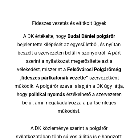
Fideszes vezetés és eltitkolt ügyek
A DK értékelte, hogy
Budai Dániel polgárőr
bejelentette kilépését az egyesületből, és nyíltan
beszélt a szervezeten belüli viszonyokról. A párt
szerint a nyilatkozat megerősítette azt a
vélekedést, miszerint a
Felsővárosi Polgárőrség
„fideszes pártkatonák vezette”
szervezetként
működik. A polgárőr szavai alapján a DK úgy látja,
hogy
politikai nyomás
érzékelhető a szervezeten
belül, ami megakadályozza a pártsemleges
működést.
A DK közleménye szerint a polgárőr
nyilatkozatában több súlyos állítás is elhangzott: