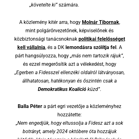
„követelte ki”
számára.
A közlemény kitér arra, hogy
Molnár Tibornak
,
mint polgárőrvezetőnek, képviselőnek és
közbiztonsági tanácsnoknak
politikai felelősséget
kell vállalnia
, és a DK
lemondásra szólítja fel
. A
párt hangsúlyozza, hogy
„más nem tartozik rájuk”
,
és ezzel megerősítik azt a vélekedést, hogy
„Egerben a Fidesszel ellenzéki oldalról látványosan,
állhatatosan, hatékonyan és őszintén csak a
Demokratikus Koalíció
küzd”
.
Balla Péter
a párt egri vezetője a közleményhez
hozzátette:
„
Nem engedjük, hogy eltussolja a Fidesz azt a sok
botrányt, amely 2024 októbere óta hozzájuk