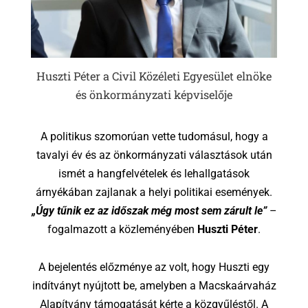
Huszti Péter a Civil Közéleti Egyesület elnöke
és önkormányzati képviselője
A politikus szomorúan vette tudomásul, hogy a
tavalyi év és az önkormányzati választások után
ismét a hangfelvételek és lehallgatások
árnyékában zajlanak a helyi politikai események.
„Úgy tűnik ez az időszak még most sem zárult le”
–
fogalmazott a közleményében
Huszti Péter
.
A bejelentés előzménye az volt, hogy Huszti egy
indítványt nyújtott be, amelyben a Macskaárvaház
Alapítvány támogatását kérte a közgyűléstől. A