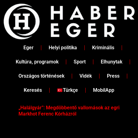
Skip
to
content
Eger
Helyi politika
Kriminális
Kultúra, programok
Sport
Elhunytak
Országos történések
Vidék
Press
Keresés
Türkçe
MobilApp
„Halálgyár”: Megdöbbentő vallomások az egri
Hús
Markhot Ferenc Kórházról
az 