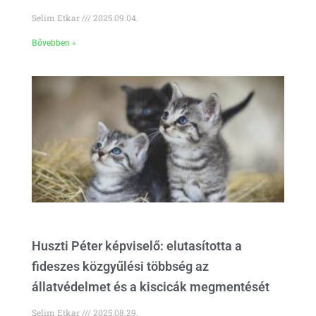
Selim Etkar
2025.09.04.
Bővebben »
Huszti Péter képviselő: elutasította a
fideszes közgyűlési többség az
állatvédelmet és a kiscicák megmentését
Selim Etkar
2025.08.29.