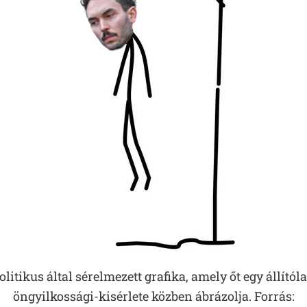
olitikus által sérelmezett grafika, amely őt egy állítól
öngyilkossági-kisérlete közben ábrázolja. Forrás: