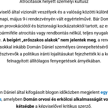
Atrocitások helyett személyi kultusz
iselő által vizionált veszélyek és a valóság közötti külö
napi, május 9-i rendezvényén vált egyértelművé. Bár D
n provokációtól és biztonsági kockázatoktól tartott, az
bármiféle atrocitás vagy rendbontás nélkül, teljes nyug
e.
A beígért „erőszakos alakok” nem jelentek meg
, a re
 sokkal inkább Domán Dániel személyes ünnepeltetéséről 
észtvevők a politikus iránti lojalitásukat fejezhették ki a
felnagyított állítólagos fenyegetések árnyékában.
 Dániel által kifogásolt blogon időközben megjelent
egy
s
, amelyben
Domán orvosi és erkölcsi alkalmasságát vo
kétségbe
a képviselővel kritikus szerző.