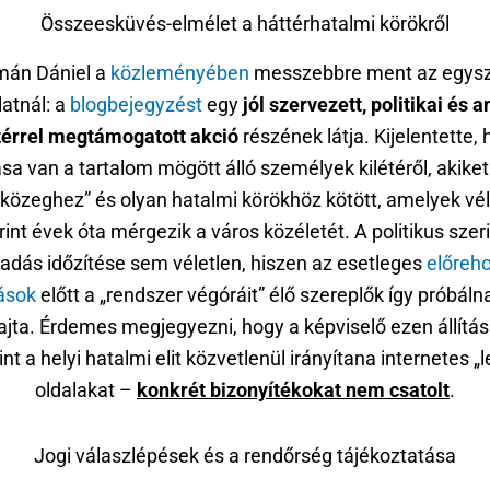
Összeesküvés-elmélet a háttérhatalmi körökről
án Dániel a
közleményében
messzebbre ment az egys
latnál: a
blogbejegyzést
egy
jól szervezett, politikai és a
térrel megtámogatott akció
részének látja. Kijelentette,
a van a tartalom mögött álló személyek kilétéről, akiket 
ai közeghez” és olyan hatalmi körökhöz kötött, amelyek v
rint évek óta mérgezik a város közéletét. A politikus szeri
adás időzítése sem véletlen, hiszen az esetleges
előreho
ások
előtt a „rendszer végóráit” élő szereplők így próbáln
rajta. Érdemes megjegyezni, hogy a képviselő ezen állítá
nt a helyi hatalmi elit közvetlenül irányítana internetes „l
oldalakat –
konkrét bizonyítékokat nem csatolt
.
Jogi válaszlépések és a rendőrség tájékoztatása