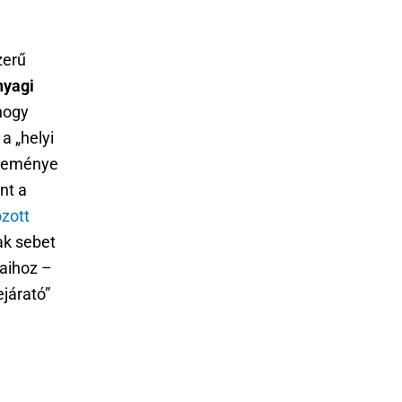
zerű
nyagi
 hogy
a „helyi
éleménye
nt a
zott
ak sebet
saihoz –
ejárató”