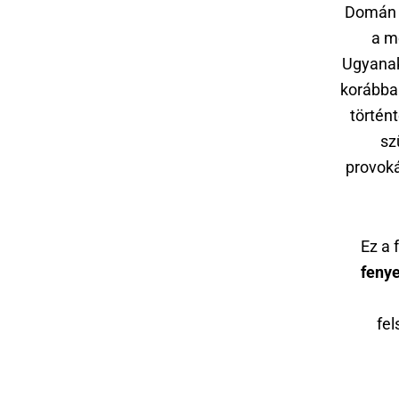
Domán D
a m
Ugyanakk
korábba
történt
sz
provoká
Ez a 
fenye
fel