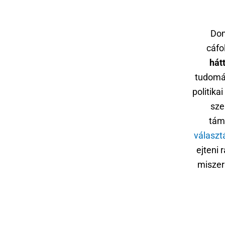
Dom
cáfo
hát
tudomás
politik
sze
tám
választ
ejteni 
miszeri