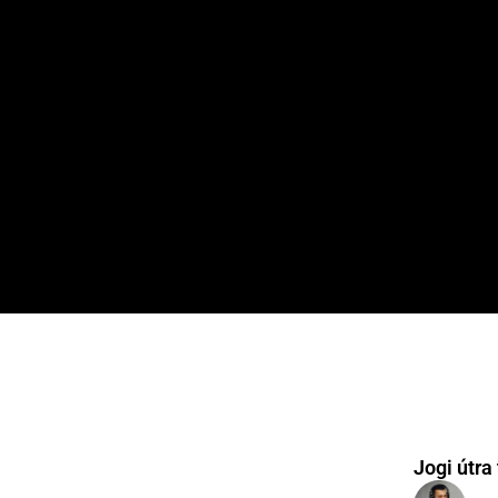
Skip
to
content
Jogi útra