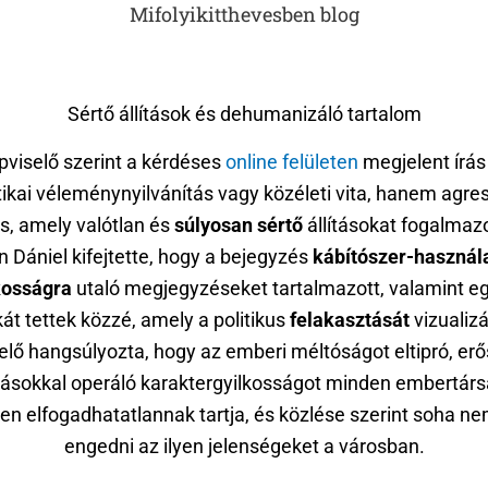
Mifolyikitthevesben blog
Sértő állítások és dehumanizáló tartalom
pviselő szerint a kérdéses
online felületen
megjelent írá
tikai véleménynyilvánítás vagy közéleti vita, hanem agre
, amely valótlan és
súlyosan sértő
állításokat fogalmaz
Dániel kifejtette, hogy a bejegyzés
kábítószer-használ
kosságra
utaló megjegyzéseket tartalmazott, valamint eg
kát tettek közzé, amely a politikus
felakasztását
vizualizá
elő hangsúlyozta, hogy az emberi méltóságot eltipró, er
lásokkal operáló karaktergyilkosságot minden embertárs
n elfogadhatatlannak tartja, és közlése szerint soha ne
engedni az ilyen jelenségeket a városban.