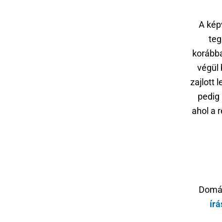
A képv
teg
korábba
végül 
zajlott l
pedig
ahol a r
Domán
írá