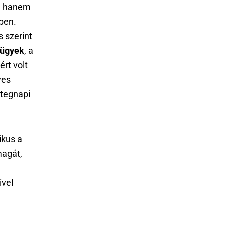
t, hanem
ben.
s szerint
 ügyek
, a
ért volt
yes
 tegnapi
ikus a
magát,
ivel