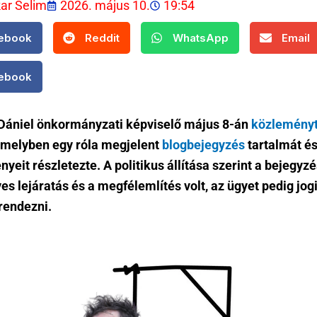
kar Selim
2026. május 10.
19:54
ebook
Reddit
WhatsApp
Email
ebook
ániel önkormányzati képviselő május 8-án
közlemény
amelyben egy róla megjelent
blogbejegyzés
tartalmát é
yeit részletezte. A politikus állítása szerint a bejegyzé
s lejáratás és a megfélemlítés volt, az ügyet pedig jog
rendezni.