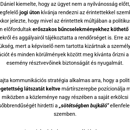
ániel kiemelte, hogy az ügyet nem a nyilvánosság előt
egfelelő
jogi úton
kívánja rendezni az érintettekkel szem
or jelezte, hogy mivel az érintettek múltjában a politiku
n előfordultak
erőszakos bűncselekményekhez köthető
ekről és aggályairól tájékoztatta a rendőrséget is. Erre az
ükség, mert a képviselő nem tartotta kizártnak a személ
ciót és minden körülmények között meg kívánta őrizni a
esemény résztvevőinek biztonságát és nyugalmát.
fajta kommunikációs stratégia alkalmas arra, hogy a polit
getettség látszatát keltve
mártírszerepbe pozícionálja 
miközben a közleménye nagy részében a saját erkölcsi
sőbbrendűségét hirdetti a
„sötétségben bujkáló”
ellenfele
szemben.