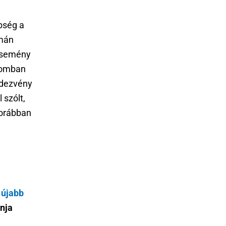
nbség a
omán
 esemény
alomban
ndezvény
szólt,
 korábban
 újabb
nja