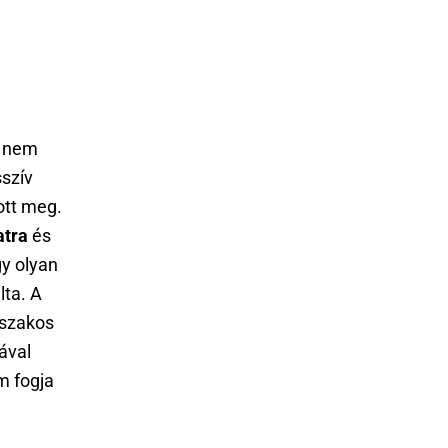
s nem
sszív
ott meg.
atra
és
y olyan
lta. A
őszakos
ával
m fogja