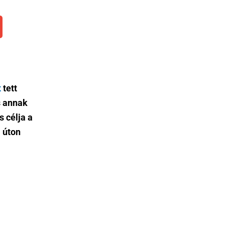
t
tett
s annak
s célja a
i úton