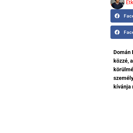
Et
Fac
Fac
Domán D
közzé, 
körülmén
személye
kívánja 