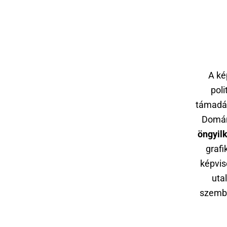
A ké
poli
támadás
Domán 
öngyil
grafi
képvis
uta
szembe