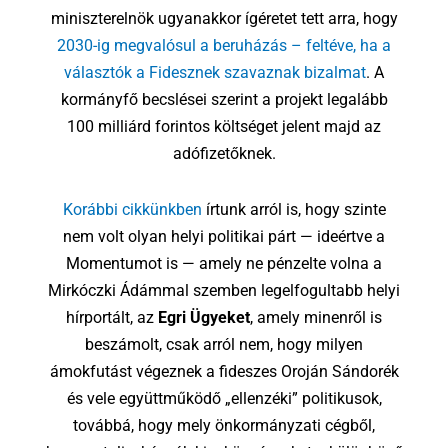
miniszterelnök ugyanakkor ígéretet tett arra, hogy
2030-ig megvalósul a beruházás – feltéve, ha a
választók a Fidesznek szavaznak bizalmat
. A
kormányfő becslései szerint a projekt legalább
100 milliárd forintos költséget jelent majd az
adófizetőknek.
Korábbi cikkünkben
írtunk arról is, hogy szinte
nem volt olyan helyi politikai párt — ideértve a
Momentumot is — amely ne pénzelte volna a
Mirkóczki Ádámmal szemben legelfogultabb helyi
hírportált, az
Egri Ügyeket
, amely minenről is
beszámolt, csak arról nem, hogy milyen
ámokfutást végeznek a fideszes Oroján Sándorék
és vele együttműködő „ellenzéki” politikusok,
továbbá, hogy mely önkormányzati cégből,