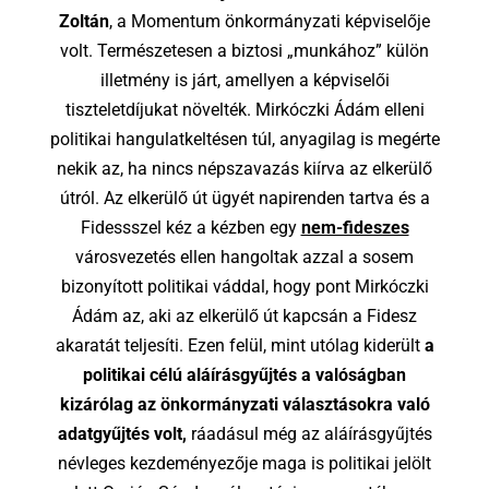
Zoltán
, a Momentum önkormányzati képviselője
volt. Természetesen a biztosi „munkához” külön
illetmény is járt, amellyen a képviselői
tiszteletdíjukat növelték. Mirkóczki Ádám elleni
politikai hangulatkeltésen túl, anyagilag is megérte
nekik az, ha nincs népszavazás kiírva az elkerülő
útról. Az elkerülő út ügyét napirenden tartva és a
Fidessszel kéz a kézben egy
nem-fideszes
városvezetés ellen hangoltak azzal a sosem
bizonyított politikai váddal, hogy pont Mirkóczki
Ádám az, aki az elkerülő út kapcsán a Fidesz
akaratát teljesíti. Ezen felül, mint utólag kiderült
a
politikai célú aláírásgyűjtés a valóságban
kizárólag az önkormányzati választásokra való
adatgyűjtés volt,
ráadásul még az aláírásgyűjtés
névleges kezdeményezője maga is politikai jelölt