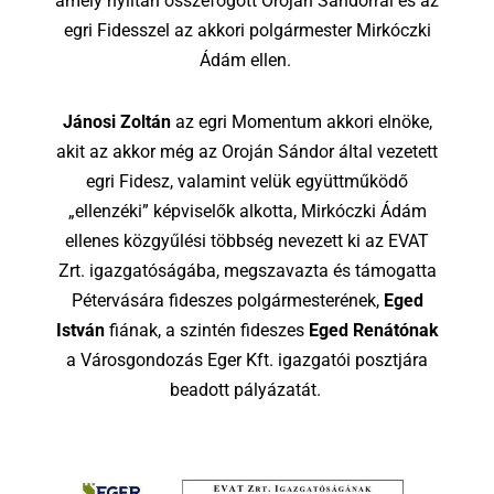
amely nyíltan összefogott Oroján Sándorral és az
egri Fidesszel az akkori polgármester Mirkóczki
Ádám ellen.
Jánosi Zoltán
az egri Momentum akkori elnöke,
akit az akkor még az Oroján Sándor által vezetett
egri Fidesz, valamint velük együttműködő
„ellenzéki” képviselők alkotta, Mirkóczki Ádám
ellenes közgyűlési többség nevezett ki az EVAT
Zrt. igazgatóságába, megszavazta és támogatta
Pétervására fideszes polgármesterének,
Eged
István
fiának, a szintén fideszes
Eged Renátónak
a Városgondozás Eger Kft. igazgatói posztjára
beadott pályázatát.