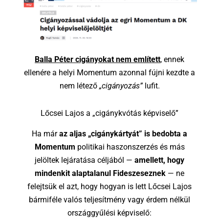
Balla Péter
cigányokat nem említett
, ennek
ellenére a helyi Momentum azonnal fújni kezdte a
nem létező
„cigányozás”
lufit.
Lőcsei Lajos a „cigánykvótás képviselő”
Ha már
az aljas „cigánykártyát” is bedobta a
Momentum
politikai haszonszerzés és más
jelöltek lejáratása céljából —
amellett, hogy
mindenkit alaptalanul Fideszeseznek
— ne
felejtsük el azt, hogy hogyan is lett Lőcsei Lajos
bármiféle valós teljesítmény vagy érdem nélkül
országgyűlési képviselő: