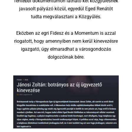
fentebbi dokumentumon látható két közgyűlésnek
javasolt pályázó közül, egyedül Eged Renátót
tudta megválasztani a Közgyűlés.
Eközben az egri Fidesz és a Momentum is azzal
riogatott, hogy amennyiben nem kerül kinevezésre
igazgató, úgy elmaradhat a városgondozás
dolgozóinak bére.