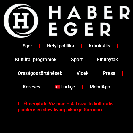
Skip
to
content
Eger
Helyi politika
Kriminális
Kultúra, programok
Sport
Elhunytak
Országos történések
Vidék
Press
Keresés
Türkçe
MobilApp
II. Élményfalu Vízipiac – A Tisza-tó kulturális
Tév
piactere és slow living piknikje Sarudon
víz
Tel