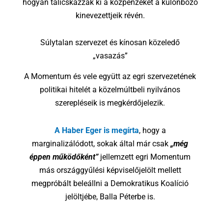
hogyan talicskázzák ki a közpénzeket a különböző
kinevezettjeik révén.
Súlytalan szervezet és
kínosan
közeledő
„vasazás”
A Momentum és vele együtt az egri szervezetének
politikai hitelét a közelmúltbeli nyilvános
szerepléseik is megkérdőjelezik.
A Haber Eger is megírta
, hogy a
marginalizálódott, sokak által már csak
„még
éppen működőként”
jellemzett egri Momentum
más országgyűlési képviselőjelölt mellett
megpróbált beleállni a Demokratikus Koalíció
jelöltjébe, Balla Péterbe is.