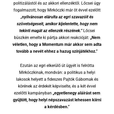
politizálástól és az akkori ellenzéktől. Lőcsei úgy
fogalmazott, hogy Mirkóczki már öt évvel ezelőtt
„
nyilvánosan elárulta az egri szavazóit és
szövetségeseit, amikor kijelentette, hogy nem
tekinti magát az ellenzék részének.”
Lőcsei
büszkén emelte ki pártja akkori reakcióját:
„Nem
véletlen, hogy a Momentum már akkor sem adta
tovább a nevét ehhez a hazug színjátékhoz.”
Ezután az egri elkerülő út ügyét is felrótta
Mirkóczkinak, mondván: a politikus a helyi
lakosok helyett a fideszes Pajtók Gábornak és
körének az érdekét képviselte, és a két évvel
ezelőtti kampányban
„egyetlenegy aláírást sem
gyűjtött, hogy helyi népszavazást lehessen kiírni
a kérdésben.”