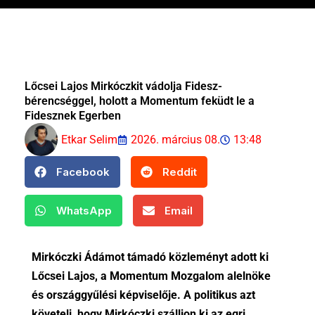
Lőcsei Lajos Mirkóczkit vádolja Fidesz-
bérencséggel, holott a Momentum feküdt le a
Fidesznek Egerben
Etkar Selim
2026. március 08.
13:48
Facebook
Reddit
WhatsApp
Email
Mirkóczki Ádámot támadó közleményt adott ki
Lőcsei Lajos, a Momentum Mozgalom alelnöke
és országgyűlési képviselője. A politikus azt
követeli, hogy Mirkóczki szálljon ki az egri