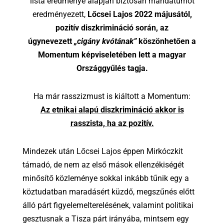
lista eredménye alapján biztosan mandátumot
eredményezett,
Lőcsei Lajos 2022 májusától,
pozitív diszkrimináció során, az
úgynevezett
„cigány kvótának”
köszönhetően a
Momentum képviseletében lett a magyar
Országgyűlés tagja.
Ha már rasszizmust is kiáltott a Momentum:
Az etnikai alapú diszkrimináció akkor is
rasszista, ha az pozitív.
Mindezek után Lőcsei Lajos éppen Mirkóczkit
támadó, de nem az első mások ellenzékiségét
minősítő közleménye sokkal inkább tűnik egy a
köztudatban maradásért küzdő, megszűnés előtt
álló párt figyelemelterelésének, valamint politikai
gesztusnak a Tisza párt irányába, mintsem egy