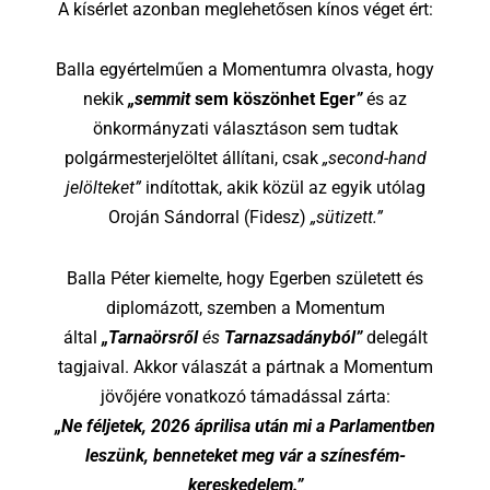
A kísérlet azonban meglehetősen kínos véget ért:
Balla egyértelműen a Momentumra olvasta, hogy
nekik
„semmit
sem köszönhet Eger
”
és az
önkormányzati választáson sem tudtak
polgármesterjelöltet állítani, csak
„second-hand
jelölteket”
indítottak, akik közül az egyik utólag
Oroján Sándorral (Fidesz)
„sütizett.”
Balla Péter kiemelte, hogy Egerben született és
diplomázott, szemben a Momentum
által
„Tarnaörsről
és
Tarnazsadányból”
delegált
tagjaival. Akkor válaszát a pártnak a Momentum
jövőjére vonatkozó támadással zárta:
„Ne féljetek, 2026 áprilisa után mi a Parlamentben
leszünk, benneteket meg vár a színesfém-
kereskedelem.”