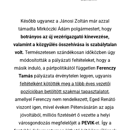
Később ugyanez a Jánosi Zoltán már azzal
támadta Mirkóczki Ádám polgármestert, hogy
botrányos az új vezérigazgató kinevezése,
valamint a közgyűlés összehívása is szabálytalan
volt.
Természetesen szándékosan időközben úgy
módosították a pályázati feltételeket, hogy a
másik induló, a pártpolitikától független
Ferenczy
Tamás
pályázata érvénytelen legyen, ugyanis
feltételként kötötték meg a több éves vezetői
pozícióban betöltött szakmai tapasztalatot
,
amellyel Ferenczy nem rendelkezett, Eged Renátó
viszont igen, mivel éveken Pétervásárán az apja
jóvoltából, milliós fizetésért ő vezette a helyi
városgondozás megfelelőjét a
PEVIK
-et. Így a