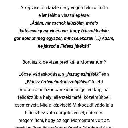
A képviselő a közlemény végén felszólította
ellenfelét a visszalépésre:
„Ádám, nincsenek illúzióim, mégis
kötelességemnek érzem, hogy felszólítsalak:
gondold át még egyszer, mit cselekszel! (…) Ádám,
ne játszd a Fidesz játékát!”
Bort iszik, de
vizet prédikál a Momentum?
Lőcsei vádaskodása, a
„hazug színjáték”
és a
„Fidesz érdekeinek kiszolgálása”
feletti
moralizálás azonban különös gellert kap, ha
felidézzük a helyi ellenzéki térfél közelmúltbeli
eseményeit. Míg a képviselő Mirkóczkit vádolja a
Fideszhez való dörgölőzéssel, érdemes
megemlíteni, hogy az egri Momentum volt az,