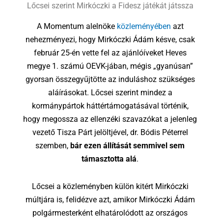
Lőcsei szerint Mirkóczki a Fidesz játékát játssza
A Momentum alelnöke
közleményében
azt
nehezményezi, hogy Mirkóczki Ádám késve, csak
február 25-én vette fel az ajánlóíveket Heves
megye 1. számú OEVK-jában, mégis „gyanúsan”
gyorsan összegyűjtötte az induláshoz szükséges
aláírásokat. Lőcsei szerint mindez a
kormánypártok háttértámogatásával történik,
hogy megossza az ellenzéki szavazókat a jelenleg
vezető Tisza Párt jelöltjével, dr. Bódis Péterrel
szemben,
bár ezen állítását semmivel sem
támasztotta alá
.
Lőcsei a közleményben külön kitért Mirkóczki
múltjára is, felidézve azt, amikor Mirkóczki Ádám
polgármesterként elhatárolódott az országos