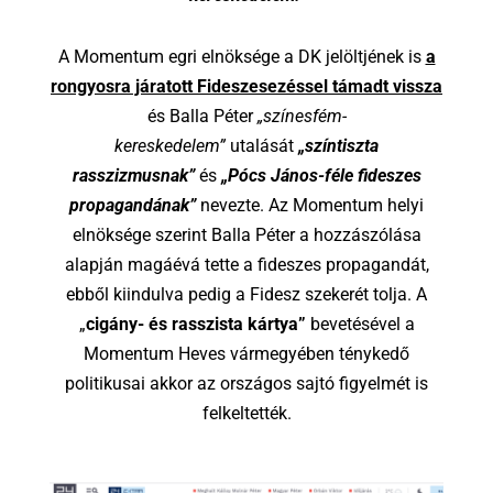
A Momentum egri elnöksége a DK jelöltjének is
a
rongyosra járatott Fideszesezéssel támadt vissza
és Balla Péter
„színesfém-
kereskedelem”
utalását
„színtiszta
rasszizmusnak”
és
„Pócs János-féle fideszes
propagandának”
nevezte. Az Momentum helyi
elnöksége szerint Balla Péter a hozzászólása
alapján magáévá tette a fideszes propagandát,
ebből kiindulva pedig a Fidesz szekerét tolja. A
„
cigány- és rasszista kártya”
bevetésével a
Momentum Heves vármegyében ténykedő
politikusai akkor az országos sajtó figyelmét is
felkeltették.