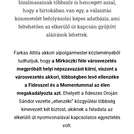
bizalmasainak többször is hencegett azzal,
hogy a birtokában van egy, a választás
kimenetelét befolyásolni képes adatbázis, ami
feltehetően az elkerülő út kapcsán gyűjtött
aláírások lehettek.
Farkas Attila akkori alpolgármester közleményéből
tudhatjuk, hogy
a Mirkóczki féle városvezetés
megpróbált helyi népszavazást kiírni, viszont a
városvezetés akkori, többségben levő ellenzéke
a Fidesszel és a Momentummal az élen
megakadályozta azt.
Ehelyett a fideszes Oroján
Sándor vezette „ellenzéki” közgyűlési többség
kinevezett két biztost, akiknek a feladata az
elkerülő út nyomvonalával kapcsolatos egyeztetés
volt.