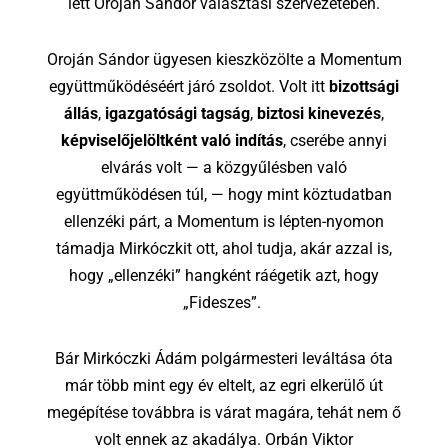
lett Oroján Sándor választási szervezetében.
Oroján Sándor ügyesen kieszközölte a Momentum
együttműködéséért járó zsoldot. Volt itt
bizottsági
állás
,
igazgatósági tagság
,
biztosi kinevezés
,
képviselőjelöltként való indítás
, cserébe annyi
elvárás volt — a közgyűlésben való
együttműködésen túl, — hogy mint köztudatban
ellenzéki párt, a Momentum is lépten-nyomon
támadja Mirkóczkit ott, ahol tudja, akár azzal is,
hogy „ellenzéki” hangként ráégetik azt, hogy
„Fideszes”.
Bár Mirkóczki Ádám polgármesteri leváltása óta
már több mint egy év eltelt, az egri elkerülő út
megépítése továbbra is várat magára, tehát nem ő
volt ennek az akadálya. Orbán Viktor